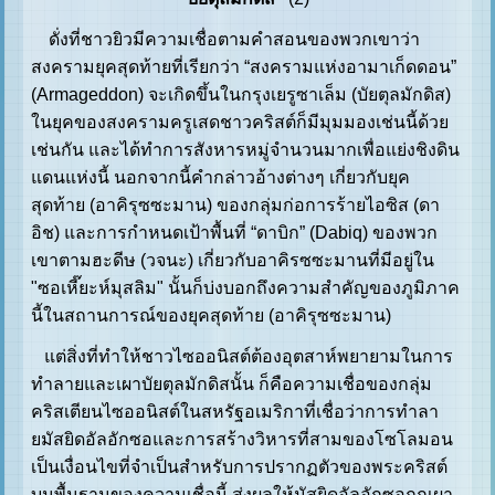
ดั่งที่ชาวยิวมีความเชื่อตามคำสอนของพวกเขาว่า
สงครามยุคสุดท้ายที่เรียกว่า “สงครามแห่งอามาเก็ดดอน”
(Armageddon) จะเกิดขึ้นในกรุงเยรูซาเล็ม (บัยตุลมักดิส)
ในยุคของสงครามครูเสดชาวคริสต์ก็มีมุมมองเช่นนี้ด้วย
เช่นกัน และได้ทำการสังหารหมู่จำนวนมากเพื่อแย่งชิงดิน
แดนแห่งนี้ นอกจากนี้คำกล่าวอ้างต่างๆ เกี่ยวกับยุค
สุดท้าย (อาคิรุซซะมาน) ของกลุ่มก่อการร้ายไอซิส (ดา
อิช) และการกำหนดเป้าพื้นที่ “ดาบิก” (Dabiq) ของพวก
เขาตามฮะดีษ (วจนะ) เกี่ยวกับอาคิรซซะมานที่มีอยู่ใน
"ซอเหี๊ยะห์มุสลิม" นั้นก็บ่งบอกถึงความสำคัญของภูมิภาค
นี้ในสถานการณ์ของยุคสุดท้าย (อาคิรุซซะมาน)
แต่สิ่งที่ทำให้ชาวไซออนิสต์ต้องอุตสาห์พยายามในการ
ทำลายและเผาบัยตุลมักดิสนั้น ก็คือความเชื่อของกลุ่ม
คริสเตียนไซออนิสต์ในสหรัฐอเมริกาที่เชื่อว่าการทำลา
ยมัสยิดอัลอักซอและการสร้างวิหารที่สามของโซโลมอน
เป็นเงื่อนไขที่จำเป็นสำหรับการปรากฏตัวของพระคริสต์
บนพื้นฐานของความเชื่อนี้ ส่งผลให้มัสยิดอัลอักซอถูกเผา