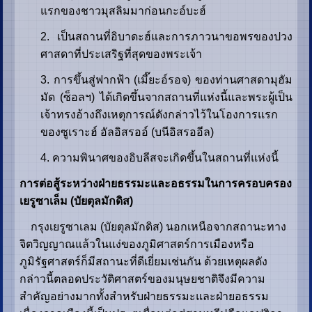
แรกของชาวมุสลิมมาก่อนกะอ์บะฮ์
2. เป็นสถานที่อิบาดะฮ์และการภาวนาขอพรของปวง
ศาสดาที่ประเสริฐที่สุดของพระเจ้า
3. การขึ้นสู่ฟากฟ้า (เมี๊ยะอ์รอจ) ของท่านศาสดามุฮัม
มัด (ซ็อลฯ) ได้เกิดขึ้นจากสถานที่แห่งนี้และพระผู้เป็น
เจ้าทรงอ้างถึงเหตุการณ์ดังกล่าวไว้ในโองการแรก
ของซูเราะฮ์ อัลอิสรออ์ (บนีอิสรออีล)
4. ความพินาศของอิบลีสจะเกิดขึ้นในสถานที่แห่งนี้
การต่อสู้ระหว่างฝ่ายธรรมะและอธรรมในการครอบครอง
เยรูซาเล็ม (บัยตุลมักดิส)
กรุงเยรูซาเลม (บัยตุลมักดิส) นอกเหนือจากสถานะทาง
จิตวิญญาณแล้วในแง่ของภูมิศาสตร์การเมืองหรือ
ภูมิรัฐศาสตร์ก็มีสถานะที่ดีเยี่ยมเช่นกัน ด้วยเหตุผลดัง
กล่าวนี้ตลอดประวัติศาสตร์ของมนุษยชาติจึงมีความ
สำคัญอย่างมากทั้งสำหรับฝ่ายธรรมะและฝ่ายอธรรม