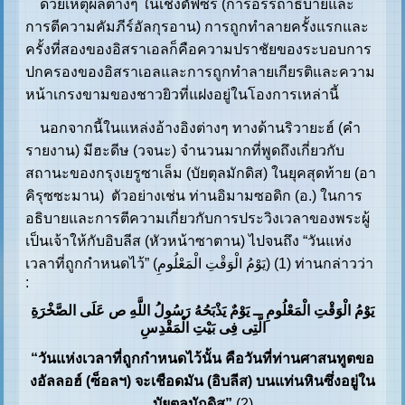
ด้วยเหตุผลต่างๆ ในเชิงตัฟซีร (การอรรถาธิบายและ
การตีความคัมภีร์อัลกุรอาน) การถูกทำลายครั้งแรกและ
ครั้งที่สองของอิสราเอลก็คือความปราชัยของระบอบการ
ปกครองของอิสราเอลและการถูกทำลายเกียรติและความ
หน้าเกรงขามของชาวยิวที่แฝงอยู่ในโองการเหล่านี้
นอกจากนี้ในแหล่งอ้างอิงต่างๆ ทางด้านริวายะฮ์ (คำ
รายงาน) มีฮะดีษ (วจนะ) จำนวนมากที่พูดถึงเกี่ยวกับ
สถานะของกรุงเยรูซาเล็ม (บัยตุลมักดิส) ในยุคสุดท้าย (อา
คิรุซซะมาน) ตัวอย่างเช่น ท่านอิมามซอดิก (อ.) ในการ
อธิบายและการตีความเกี่ยวกับการประวิงเวลาของพระผู้
เป็นเจ้าให้กับอิบลีส (หัวหน้าซาตาน) ไปจนถึง “วันแห่ง
เวลาที่ถูกกำหนดไว้” (یَوْمُ الْوَقْتِ الْمَعْلُومِ) (1) ท่านกล่าวว่า
:
یَوْمُ الْوَقْتِ الْمَعْلُومِ ــ یَوْمٌ یَذْبَحُهُ رَسُولُ اللَّهِ ص عَلَى الصَّخْرَةِ
الَّتِی فِی بَیْتِ‏ الْمَقْدِسِ
“วันแห่งเวลาที่ถูกกำหนดไว้นั้น คือวันที่ท่านศาสนทูตขอ
งอัลลอฮ์ (ซ็อลฯ) จะเชือดมัน (อิบลีส) บนแท่นหินซึ่งอยู่ใน
บัยตุลมักดิส”
(2)