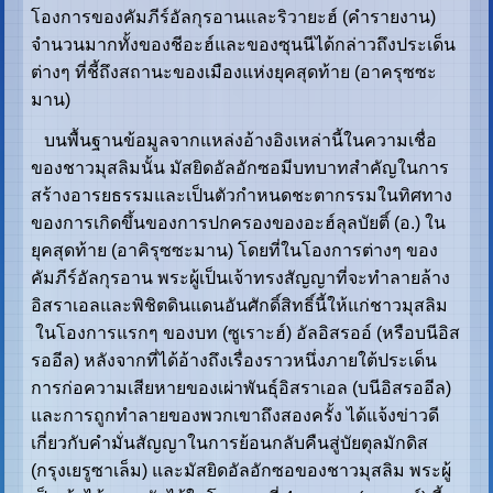
โองการของคัมภีร์อัลกุรอานและริวายะฮ์ (คำรายงาน)
จำนวนมากทั้งของชีอะฮ์และของซุนนีได้กล่าวถึงประเด็น
ต่างๆ ที่ชี้ถึงสถานะของเมืองแห่งยุคสุดท้าย (อาครุซซะ
มาน)
บนพื้นฐานข้อมูลจากแหล่งอ้างอิงเหล่านี้ในความเชื่อ
ของชาวมุสลิมนั้น มัสยิดอัลอักซอมีบทบาทสำคัญในการ
สร้างอารยธรรมและเป็นตัวกำหนดชะตากรรมในทิศทาง
ของการเกิดขึ้นของการปกครองของอะฮ์ลุลบัยติ์ (อ.) ใน
ยุคสุดท้าย (อาคิรุซซะมาน) โดยที่ในโองการต่างๆ ของ
คัมภีร์อัลกุรอาน พระผู้เป็นเจ้าทรงสัญญาที่จะทำลายล้าง
อิสราเอลและพิชิตดินแดนอันศักดิ์สิทธิ์นี้ให้แก่ชาวมุสลิม
ในโองการแรกๆ ของบท (ซูเราะฮ์) อัลอิสรออ์ (หรือบนีอิส
รออีล) หลังจากที่ได้อ้างถึงเรื่องราวหนึ่งภายใต้ประเด็น
การก่อความเสียหายของเผ่าพันธุ์อิสราเอล (บนีอิสรออีล)
และการถูกทำลายของพวกเขาถึงสองครั้ง ได้แจ้งข่าวดี
เกี่ยวกับคำมั่นสัญญาในการย้อนกลับคืนสู่บัยตุลมักดิส
(กรุงเยรูซาเล็ม) และมัสยิดอัลอักซอของชาวมุสลิม พระผู้