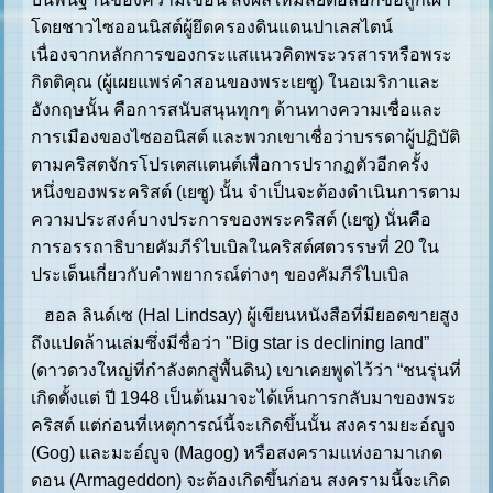
โดยชาวไซออนนิสต์ผู้ยึดครองดินแดนปาเลสไตน์
เนื่องจากหลักการของกระแสแนวคิดพระวรสารหรือพระ
กิตติคุณ (ผู้เผยแพร่คำสอนของพระเยซู) ในอเมริกาและ
อังกฤษนั้น คือการสนับสนุนทุกๆ ด้านทางความเชื่อและ
การเมืองของไซออนิสต์ และพวกเขาเชื่อว่าบรรดาผู้ปฏิบัติ
ตามคริสตจักรโปรเตสแตนต์เพื่อการปรากฏตัวอีกครั้ง
หนึ่งของพระคริสต์ (เยซู) นั้น จำเป็นจะต้องดำเนินการตาม
ความประสงค์บางประการของพระคริสต์ (เยซู) นั่นคือ
การอรรถาธิบายคัมภีร์ไบเบิลในคริสต์ศตวรรษที่ 20 ใน
ประเด็นเกี่ยวกับคำพยากรณ์ต่างๆ ของคัมภีร์ไบเบิล
ฮอล ลินด์เซ (Hal Lindsay) ผู้เขียนหนังสือที่มียอดขายสูง
ถึงแปดล้านเล่มซึ่งมีชื่อว่า "Big star is declining land”
(ดาวดวงใหญ่ที่กำลังตกสู่พื้นดิน) เขาเคยพูดไว้ว่า “ชนรุ่นที่
เกิดตั้งแต่ ปี 1948 เป็นต้นมาจะได้เห็นการกลับมาของพระ
คริสต์ แต่ก่อนที่เหตุการณ์นี้จะเกิดขึ้นนั้น สงครามยะอ์ญูจ
(Gog) และมะอ์ญูจ (Magog) หรือสงครามแห่งอามาเกด
ดอน (Armageddon) จะต้องเกิดขึ้นก่อน สงครามนี้จะเกิด