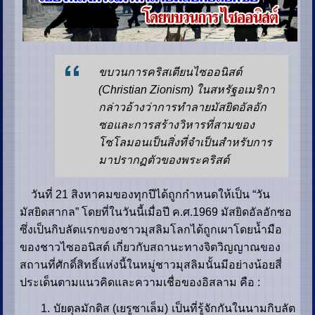
ขบวนการคริสเตียนไซออนิสต์
(Christian Zionism) ในสหรัฐอเมริกา
กล่าวอ้างว่าการทำลายมัสยิดอัลอัก
ซอและการสร้างวิหารที่สามของ
โซโลมอนเป็นสิ่งที่จำเป็นสำหรับการ
มาปรากฏตัวของพระคริสต์
วันที่ 21 สิงหาคมของทุกปีได้ถูกกำหนดให้เป็น “วัน
มัสยิดสากล” โดยที่ในวันนี้เมื่อปี ค.ศ.1969 มัสยิดอัลอักซอ
ซึ่งเป็นกิบลัตแรกของชาวมุสลิมโลกได้ถูกเผาโดยน้ำมือ
ของชาวไซออนิสต์ เกี่ยวกับสถานะทางจิตวิญญาณของ
สถานที่ศักดิ์สิทธิ์แห่งนี้ในหมู่ชาวมุสลิมนั้นมีอย่างน้อยสี่
ประเด็นตามแนวคิดและความเชื่อของอิสลาม คือ :
1. บัยตุลมักดิส (เยรูซาเล็ม) เป็นที่รู้จักกันในนามกิบลัต