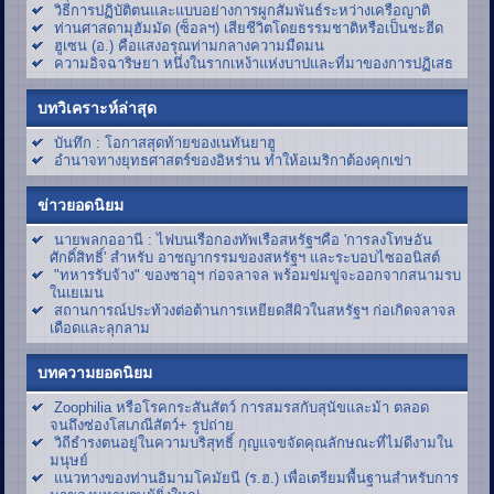
วิธีการปฏิบัติตนและแบบอย่างการผูกสัมพันธ์ระหว่างเครือญาติ
ท่านศาสดามุฮัมมัด (ซ็อลฯ) เสียชีวิตโดยธรรมชาติหรือเป็นชะฮีด
ฮูเซน (อ.) คือแสงอรุณท่ามกลางความมืดมน
ความอิจฉาริษยา หนึ่งในรากเหง้าแห่งบาปและที่มาของการปฏิเสธ
บทวิเคราะห์ล่าสุด
บันทึก : โอกาสสุดท้ายของเนทันยาฮู
อำนาจทางยุทธศาสตร์ของอิหร่าน ทำให้อเมริกาต้องคุกเข่า
ข่าวยอดนิยม
นายพลกออานี : ไฟบนเรือกองทัพเรือสหรัฐฯคือ 'การลงโทษอัน
ศักดิ์สิทธิ์' สำหรับ อาชญากรรมของสหรัฐฯ และระบอบไซออนิสต์
"ทหารรับจ้าง" ของซาอุฯ ก่อจลาจล พร้อมข่มขู่จะออกจากสนามรบ
ในเยเมน
สถานการณ์ประท้วงต่อต้านการเหยียดสีผิวในสหรัฐฯ ก่อเกิดจลาจล
เดือดและลุกลาม
บทความยอดนิยม
Zoophilia หรือโรคกระสันสัตว์ การสมรสกับสุนัขและม้า ตลอด
จนถึงซ่องโสเภณีสัตว์+ รูปถ่าย
วิถีธำรงตนอยู่ในความบริสุทธิ์ กุญแจขจัดคุณลักษณะที่ไม่ดีงามใน
มนุษย์
แนวทางของท่านอิมามโคมัยนี (ร.ฮ.) เพื่อเตรียมพื้นฐานสำหรับการ