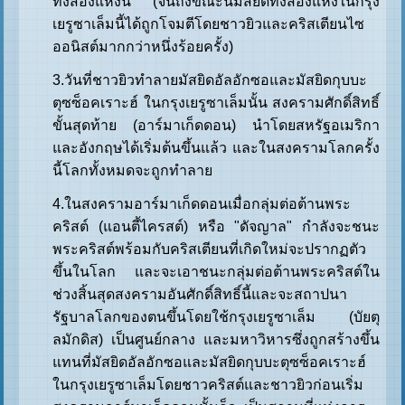
ทั้งสองแห่งนี้ (จนถึงขณะนี้มัสยิดทั้งสองแห่งในกรุง
เยรูซาเล็มนี้ได้ถูกโจมตีโดยชาวยิวและคริสเตียนไซ
ออนิสต์มากกว่าหนึ่งร้อยครั้ง)
3.วันที่ชาวยิวทำลายมัสยิดอัลอักซอและมัสยิดกุบบะ
ตุซซ็อคเราะฮ์ ในกรุงเยรูซาเล็มนั้น สงครามศักดิ์สิทธิ์
ขั้นสุดท้าย (อาร์มาเก็ดดอน) นำโดยสหรัฐอเมริกา
และอังกฤษได้เริ่มต้นขึ้นแล้ว และในสงครามโลกครั้ง
นี้โลกทั้งหมดจะถูกทำลาย
4.ในสงครามอาร์มาเก็ดดอนเมื่อกลุ่มต่อต้านพระ
คริสต์ (แอนตี้ไครสต์) หรือ "ดัจญาล" กำลังจะชนะ
พระคริสต์พร้อมกับคริสเตียนที่เกิดใหม่จะปรากฏตัว
ขึ้นในโลก และจะเอาชนะกลุ่มต่อต้านพระคริสต์ใน
ช่วงสิ้นสุดสงครามอันศักดิ์สิทธิ์นี้และจะสถาปนา
รัฐบาลโลกของตนขึ้นโดยใช้กรุงเยรูซาเล็ม (บัยตุ
ลมักดิส) เป็นศูนย์กลาง และมหาวิหารซึ่งถูกสร้างขึ้น
แทนที่มัสยิดอัลอักซอและมัสยิดกุบบะตุซซ็อคเราะฮ์
ในกรุงเยรูซาเล็มโดยชาวคริสต์และชาวยิวก่อนเริ่ม