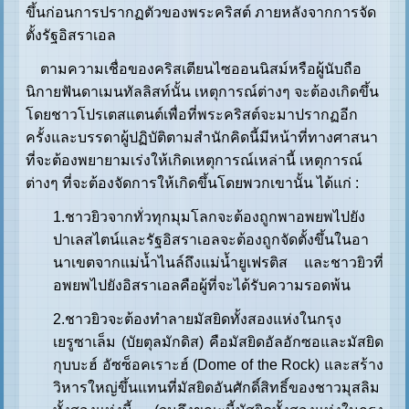
ขึ้นก่อนการปรากฏตัวของพระคริสต์ ภายหลังจากการจัด
ตั้งรัฐอิสราเอล
ตามความเชื่อของคริสเตียนไซออนนิสม์หรือผู้นับถือ
นิกายฟันดาเมนทัลลิสท์นั้น เหตุการณ์ต่างๆ จะต้องเกิดขึ้น
โดยชาวโปรเตสแตนต์เพื่อที่พระคริสต์จะมาปรากฏอีก
ครั้งและบรรดาผู้ปฏิบัติตามสำนักคิดนี้มีหน้าที่ทางศาสนา
ที่จะต้องพยายามเร่งให้เกิดเหตุการณ์เหล่านี้ เหตุการณ์
ต่างๆ ที่จะต้องจัดการให้เกิดขึ้นโดยพวกเขานั้น ได้แก่ :
1.ชาวยิวจากทั่วทุกมุมโลกจะต้องถูกพาอพยพไปยัง
ปาเลสไตน์และรัฐอิสราเอลจะต้องถูกจัดตั้งขึ้นในอา
นาเขตจากแม่น้ำไนล์ถึงแม่น้ำยูเฟรติส และชาวยิวที่
อพยพไปยังอิสราเอลคือผู้ที่จะได้รับความรอดพ้น
2.ชาวยิวจะต้องทำลายมัสยิดทั้งสองแห่งในกรุง
เยรูซาเล็ม (บัยตุลมักดิส) คือมัสยิดอัลอักซอและมัสยิด
กุบบะฮ์ อัซซ็อคเราะฮ์ (Dome of the Rock) และสร้าง
วิหารใหญ่ขึ้นแทนที่มัสยิดอันศักดิ์สิทธิ์ของชาวมุสลิม