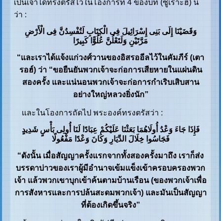
เป็นเจ้าได้ทรงตรัสไว้ในโองการที่ 4 ของบท (ซูเราะฮ์) นี้
ว่า :
وَقَضَیْنَا إِلَى بَنِی إِسْرَائِیلَ فِی الْکِتَابِ لَتُفْسِدُنَّ فِی الْأَرْضِ
مَرَّتَیْنِ وَلَتَعْلُنَّ عُلُوًّا کَبِیرًا
“และเราได้แจ้งแก่วงศ์วานของอิสรออีลไว้ในคัมภีร์ (เตา
รอฮ์) ว่า “ขอยืนยันพวกเจ้าจะก่อการเสียหายในแผ่นดิน
สองครั้ง และแน่นอนพวกเจ้าจะก่อการกำเริบเสิบสาน
อย่างใหญ่หลวงยิ่งนัก”
และในโองการถัดไป พระองค์ทรงตรัสว่า :
فَإِذَا جَاءَ وَعْدُ أُولَاهُمَا بَعَثْنَا عَلَیْکُمْ عِبَادًا لَنَا أُولِی بَأْسٍ شَدِیدٍ
فَجَاسُوا خِلَالَ الدِّیَارِ وَکَانَ وَعْدًا مَفْعُولًا
“ดังนั้น เมื่อสัญญาครั้งแรกจากทั้งสองครั้งมาถึง เราก็ส่ง
บรรดาบ่าวของเราผู้มีอำนาจเข้มแข็งเข้าครอบครองพวก
เจ้า แล้วพวกเขาบุกเข้าค้นตามบ้านเรือน (ของพวกเจ้าเพื่อ
การสังหารและการปล้นสะดมพวกเจ้า) และมันเป็นสัญญา
ที่ต้องเกิดขึ้นจริง”