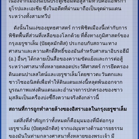
เนื่องจากเมืองนี้เป็นประตูเชื่อมต่อสู่สามทวีปคือแอฟริกา
ยุโรปและเอเชีย ซึ่งในอดีตที่ผ่านมาถือเป็นจุดผ่านแดน
ระหว่างทั้งสามทวีป
ดังนั้นในแง่ของยุทธศาสตร์ การพิชิตเมืองนี้เท่ากับการ
พิชิตพื้นที่ส่วนที่เหลือของโลกด้วย ที่ตั้งทางภูมิศาสตร์ของ
กรุงเยรูซาเล็ม (บัยตุลมักดิส) ประกอบกับสถานะทาง
ศาสนาและความศักดิ์สิทธิ์ของมันสำหรับศาสนาอิบรอฮีมี
(อ.) อื่นๆ ได้กลายเป็นสื่อของความขัดแย้งและการต่อสู้
ระหว่างศาสนาทั้งหลายตลอดประวัติศาสตร์ การยึดครอง
ดินแดนปาเลสไตน์และเยรูซาเล็มโดยชาวตะวันตกและ
ชาวไซออนิสต์เพื่อทำให้ดินแดนแห่งนี้หลุดพ้นออกจาก
บูรณภาพแห่งดินแดนและอำนาจการปกครองของชาว
มุสลิมเป็นเครื่องบ่งชี้ถึงความจริงดังกล่าวนี้
สถานที่การถูกทำลายล้างของอิสราเอลในกรุงเยรูซาเล็ม
แต่สิ่งที่สำคัญกว่าทั้งหมดก็คือมุมมองที่มีต่อกรุง
เยรูซาเล็ม (บัยตุลมักดิส) จากแง่มุมทางด้านอารยธรรม
ของมันในท่ามกลางศาสนาทั้งหลายของพระเจ้า มี