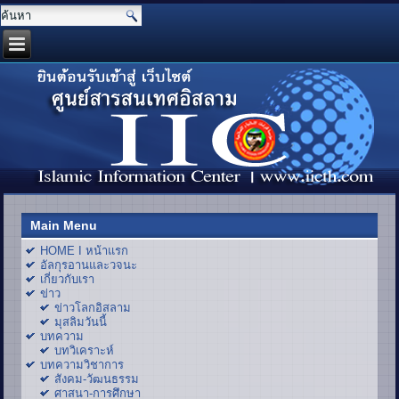
Main Menu
HOME I หน้าแรก
อัลกุรอานและวจนะ
เกี่ยวกับเรา
ข่าว
ข่าวโลกอิสลาม
มุสลิมวันนี้
บทความ
บทวิเคราะห์
บทความวิชาการ
สังคม-วัฒนธรรม
ศาสนา-การศึกษา