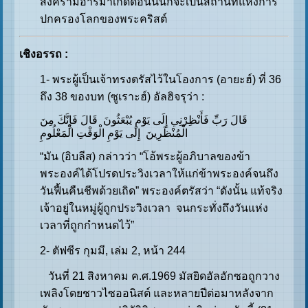
สงครามอาร์มาเก็ดดอนนั้นก็จะเป็นสถานที่แห่งการ
ปกครองโลกของพระคริสต์
เชิงอรรถ
:
1- พระผู้เป็นเจ้าทรงตรัสไว้ในโองการ (อายะฮ์) ที่ 36
ถึง 38 ของบท (ซูเราะฮ์) อัลฮิจรุว่า :
قَالَ رَبِّ فَأَنْظِرْنِي إِلَى يَوْمِ يُبْعَثُونَ قَالَ فَإِنَّكَ مِنَ
الْمُنْظَرِينَ إِلَى يَوْمِ الْوَقْتِ الْمَعْلُومِ
“มัน (อิบลีส) กล่าวว่า “โอ้พระผู้อภิบาลของข้า
พระองค์ได้โปรดประวิงเวลาให้แก่ข้าพระองค์จนถึง
วันฟื้นคืนชีพด้วยเถิด” พระองค์ตรัสว่า “ดังนั้น แท้จริง
เจ้าอยู่ในหมู่ผู้ถูกประวิงเวลา จนกระทั่งถึงวันแห่ง
เวลาที่ถูกกำหนดไว้”
2- ตัฟซีร กุมมี, เล่ม 2, หน้า 244
วันที่ 21 สิงหาคม ค.ศ.1969 มัสยิดอัลอักซอถูกวาง
เพลิงโดยชาวไซออนิสต์ และหลายปีต่อมาหลังจาก