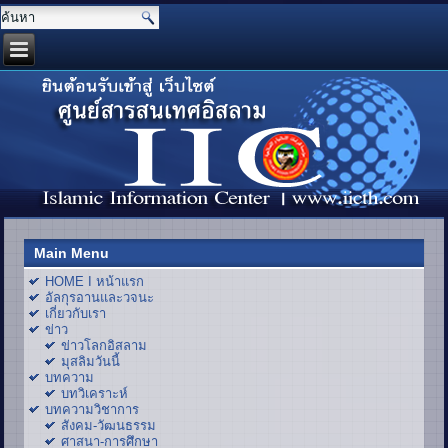
Main Menu
HOME I หน้าแรก
อัลกุรอานและวจนะ
เกี่ยวกับเรา
ข่าว
ข่าวโลกอิสลาม
มุสลิมวันนี้
บทความ
บทวิเคราะห์
บทความวิชาการ
สังคม-วัฒนธรรม
ศาสนา-การศึกษา