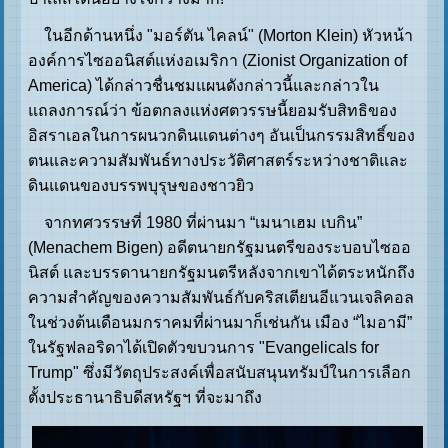
ในอีกด้านหนึ่ง "มอร์ตัน ไคลน์" (Morton Klein) หัวหน้า
องค์การไซออนิสต์แห่งอเมริกา (Zionist Organization of
America) ได้กล่าวชื่นชมแผนดังกล่าวนี้และกล่าวใน
แถลงการณ์ว่า ข้อตกลงแห่งศตวรรษนี้ยอมรับสิทธิของ
อิสราเอลในการผนวกดินแดนต่างๆ อันเป็นกรรมสิทธิ์ของ
ตนและความสัมพันธ์ทางประวัติศาสตร์ระหว่างชาติและ
ดินแดนของบรรพบุรุษของชาวยิว
จากทศวรรษที่ 1980 ที่ผ่านมา “เมนาเฮม เบกิน”
(Menachem Bigen) อดีตนายกรัฐมนตรีของระบอบไซออ
นิสต์ และบรรดานายกรัฐมนตรีหลังจากเขาได้ตระหนักถึง
ความสำคัญของความสัมพันธ์กับคริสเตียนอีแวนเจลิคอล
ในช่วงต้นเดือนมกราคมที่ผ่านมาก็เช่นกัน เมือง “ไมอามี”
ในรัฐฟลอริดาได้เปิดตัวขบวนการ "Evangelicals for
Trump" ซึ่งมีวัตถุประสงค์เพื่อสนับสนุนทรัมป์ในการเลือก
ตั้งประธานาธิบดีสหรัฐฯ ที่จะมาถึง