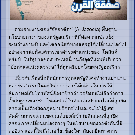
ตามรายงานของ “อัลจาซีรา” (Al Jazeera) พื้นฐาน
นโยบายต่างๆ ของสหรัฐอเมริกาที่มีต่อความขัดแย้ง
ระหว่างอาหรับและไซออนิสต์ของสหรัฐได้เปลี่ยนแปลงไป
อย่างมากนับตั้งแต่การเข้าดำรงตำแหน่งของ “โดนัลด์
ทรัมป์” ในรัฐบาลของประเทศนี้ จนถึงจุดที่แผนที่เรียกว่า
"ข้อตกลงแห่งศตวรรษ" ได้ถูกหยิบยกโดยสหรัฐอเมริกา
เกี่ยวกับเรื่องนี้อดีตนักการทูตสหรัฐที่เคยทำงานมานาน
หลายทศวรรษในตะวันออกกลางได้กล่าวในการให้
สัมภาษณ์กับโทรทัศน์อัลจาซีราว่า วอชิงตันไม่ถือว่าการ
ตั้งถิ่นฐานของชาวไซออนิสต์ในดินแดนปาเลสไตน์ที่ถูกยึด
ครองเป็นเรื่องผิดกฎหมายอีกต่อไป และจะไม่ปฏิเสธ
คัดค้านการผนวกเขตเวสต์แบงก์เข้ากับดินแดนที่ถูกยึด
ครอง การเปลี่ยนแปลงต่างๆ ในนโยบายของวอชิงตันที่มี
ต่ออิสราเอลนี้ไม่มีส่วนเกี่ยวข้องใดๆ กับจุดยืนทางการ