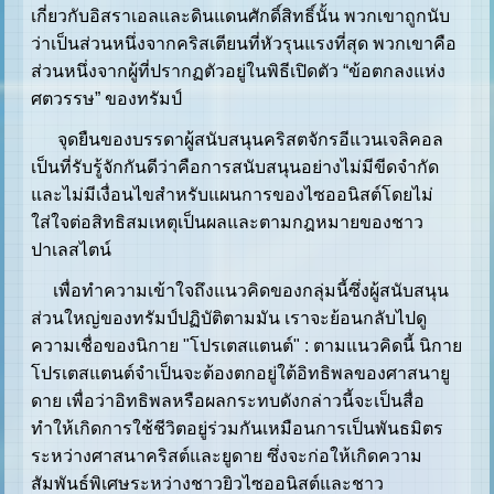
เกี่ยวกับอิสราเอลและดินแดนศักดิ์สิทธิ์นั้น พวกเขาถูกนับ
ว่าเป็นส่วนหนึ่งจากคริสเตียนที่หัวรุนแรงที่สุด พวกเขาคือ
ส่วนหนึ่งจากผู้ที่ปรากฏตัวอยู่ในพิธีเปิดตัว “ข้อตกลงแห่ง
ศตวรรษ” ของทรัมป์
จุดยืนของบรรดาผู้สนับสนุนคริสตจักรอีแวนเจลิคอล
เป็นที่รับรู้จักกันดีว่าคือการสนับสนุนอย่างไม่มีขีดจำกัด
และไม่มีเงื่อนไขสำหรับแผนการของไซออนิสต์โดยไม่
ใส่ใจต่อสิทธิสมเหตุเป็นผลและตามกฎหมายของชาว
ปาเลสไตน์
เพื่อทำความเข้าใจถึงแนวคิดของกลุ่มนี้ซึ่งผู้สนับสนุน
ส่วนใหญ่ของทรัมป์ปฏิบัติตามมัน เราจะย้อนกลับไปดู
ความเชื่อของนิกาย "โปรเตสแตนต์" : ตามแนวคิดนี้ นิกาย
โปรเตสแตนต์จำเป็นจะต้องตกอยู่ใต้อิทธิพลของศาสนายู
ดาย เพื่อว่าอิทธิพลหรือผลกระทบดังกล่าวนี้จะเป็นสื่อ
ทำให้เกิดการใช้ชีวิตอยู่ร่วมกันเหมือนการเป็นพันธมิตร
ระหว่างศาสนาคริสต์และยูดาย ซึ่งจะก่อให้เกิดความ
สัมพันธ์พิเศษระหว่างชาวยิวไซออนิสต์และชาว