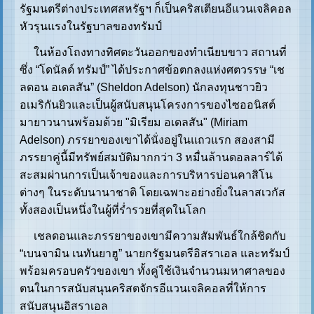
รัฐมนตรีต่างประเทศสหรัฐฯ ก็เป็นคริสเตียนอีแวนเจลิคอล
หัวรุนแรงในรัฐบาลของทรัมป์
ในห้องโถงทางทิศตะวันออกของทำเนียบขาว สถานที่
ซึ่ง “โดนัลด์ ทรัมป์” ได้ประกาศข้อตกลงแห่งศตวรรษ “เช
ลดอน อเดลสัน” (Sheldon Adelson) นักลงทุนชาวยิว
อเมริกันยิวและเป็นผู้สนับสนุนโครงการของไซออนิสต์
มายาวนานพร้อมด้วย "มิเรียม อเดลสัน" (Miriam
Adelson) ภรรยาของเขาได้นั่งอยู่ในแถวแรก สองสามี
ภรรยาคู่นี้มีทรัพย์สมบัติมากกว่า 3 หมื่นล้านดอลลาร์ได้
สะสมผ่านการเป็นเจ้าของและการบริหารบ่อนคาสิโน
ต่างๆ ในระดับนานาชาติ โดยเฉพาะอย่างยิ่งในลาสเวกัส
ทั้งสองเป็นหนึ่งในผู้ที่ร่ำรวยที่สุดในโลก
เชลดอนและภรรยาของเขามีความสัมพันธ์ใกล้ชิดกับ
“เบนจามิน เนทันยาฮู” นายกรัฐมนตรีอิสราเอล และทรัมป์
พร้อมครอบครัวของเขา ทั้งคู่ใช้เงินจำนวนมหาศาลของ
ตนในการสนับสนุนคริสตจักรอีแวนเจลิคอลที่ให้การ
สนับสนุนอิสราเอล