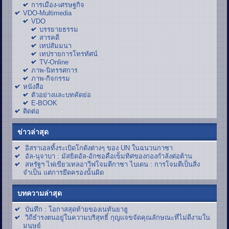
การเมือง-เศรษฐกิจ
VDO-Multimedia
VDO
บรรยายธรรม
สารคดี
เทปสัมมนา
เทปรายการโทรทัศน์
TV-Online
ภาพ-นิทรรศการ
ภาพ-กิจกรรม
หนังสือ
ตัวอย่างและบทคัดย่อ
E-BOOK
ติดต่อ
ข่าวล่าสุด
อิสราเอลทิ้งระเบิดโกดังต่างๆ ของ UN ในฉนวนกาซา
อัล-นุจาบา : มัสยิดอัล-อักซอคือเข็มทิศของกองกำลังต่อต้าน
สหรัฐฯ ไฟเขียวเทลอาวีฟโจมตีกาซา ไบเดน : การโจมตีเป็นสิ่ง
จำเป็น แต่การยึดครองนั้นผิด
บทความล่าสุด
บันทึก : โอกาสสุดท้ายของเนทันยาฮู
วิถีธำรงตนอยู่ในความบริสุทธิ์ กุญแจขจัดคุณลักษณะที่ไม่ดีงามใน
มนุษย์