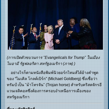
(การเปิดตัวขบวนการ "Evangelicals for Trump" ในเมือง
ไมอามี รัฐฟลอริดา สหรัฐอเมริกา (ภาพ) )
อย่างไรก็ตามหนังสือพิมพ์นิวยอร์กไทมส์ได้อ้างคำพูด
ของ “ไมเคิล โกลด์เบิร์ก” (Michael Goldberg) ซึ่งเชื่อว่า
ทรัมป์ เป็น "ม้าโทรจัน" (Trojan horse) สำหรับคริสตจักรอี
แวนเจลิคอลซึ่งต้องการครอบงำเหนือการเมืองของ
สหรัฐอเมริกา