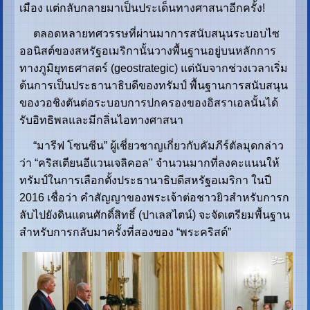
เมือง แต่กลับกลายมาเป็นประเด็นทางศาสนาอีกครั้ง!
ตลอดหลายทศวรรษที่ผ่านมาการสนับสนุนระบอบไซ
ออนิสต์ของสหรัฐอเมริกานั้นวางพื้นฐานอยู่บนหลักการ
ทางภูมิยุทธศาสตร์ (geostrategic) แต่นับจากช่วงเวลาเริ่ม
ต้นการเป็นประธานาธิบดีของทรัมป์ พื้นฐานการสนับสนุน
ของวอชิงตันต่อระบอบการปกครองของอิสราเอลนั้นได้
รับอิทธิพลและมีกลิ่นไอทางศาสนา
“มารีฟ โซนซีน” ผู้เชี่ยวชาญเกี่ยวกับคัมภีร์ตัลมุดกล่าว
ว่า “คริสเตียนอีแวนเจลิคอล" จำนวนมากที่ลงคะแนนให้
ทรัมป์ในการเลือกตั้งประธานาธิบดีสหรัฐอเมริกา ในปี
2016 เชื่อว่า คำสัญญาของพระเจ้าต่อชาวยิวสำหรับการก
ลับไปยังดินแดนศักดิ์สิทธิ์ (ปาเลสไตน์) จะจัดเตรียมพื้นฐาน
สำหรับการกลับมาครั้งที่สองของ “พระคริสต์”