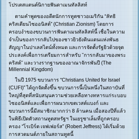
โปรเตสแตนต์นิกายฟันดาเมนทัลลิสท์
ตามคำพูดของอดีตนักการทูตชาวอเมริกัน “ลัทธิ
คริสเตียนไซออนิสต์” (Christian Zionism) โดยการ
ครอบงำของขบวนการฟันดาเมนทัลลิสท์นี้ เชื่อในความ
จำเป็นของการกลับไปของชาวยิวยังดินแดนแห่งพันธ
สัญญาในปาเลสไตน์ทั้งหมด และการจัดตั้งรัฐยิวด้วยจุด
ประสงค์เพื่อการเตรียมการสำหรับ "การกลับมาของพระ
คริสต์" และวางรากฐานของอาณาจักรพันปี (The
Millennial Kingdom)
ในปี 1975 ขบวนการ “Christians United for Israel
(CUFI)” ได้ถูกจัดตั้งขึ้น ขบวนการนี้เป็นหนึ่งในสถาบันที่
ใหญ่ที่สุดที่สนับสนุนความช่วยเหลือทางทหารแก่ระบอบ
ไซออนิสต์และเพื่อการผนวกเขตเวสต์แบงก์ และ
ขบวนการนี้มีสมาชิกมากกว่า 8 ล้านคน เมื่อสองปีที่แล้ว
ในพิธีเปิดตัวสถานทูตสหรัฐฯ ในเยรูซาเล็มที่ถูกครอบ
ครอง “โรเบิร์ต เจฟเฟอร์ส” (Robert Jeffress) ได้เริ่มด้วย
การสวดมนต์ภายในสถานทูตนี้