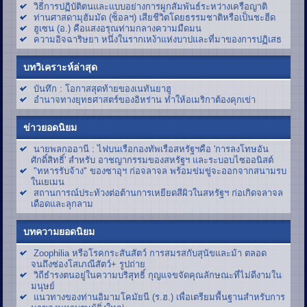
วิธีการปฏิบัติตนและแบบอย่างการผูกสัมพันธ์ระหว่างเครือญาติ
ท่านศาสดามุฮัมมัด (ซ็อลฯ) เสียชีวิตโดยธรรมชาติหรือเป็นชะฮีด
ฮูเซน (อ.) คือแสงอรุณท่ามกลางความมืดมน
ความอิจฉาริษยา หนึ่งในรากเหง้าแห่งบาปและที่มาของการปฏิเสธ
บทวิเคราะห์ล่าสุด
บันทึก : โอกาสสุดท้ายของเนทันยาฮู
อำนาจทางยุทธศาสตร์ของอิหร่าน ทำให้อเมริกาต้องคุกเข่า
ข่าวยอดนิยม
นายพลกออานี : ไฟบนเรือกองทัพเรือสหรัฐฯคือ 'การลงโทษอัน
ศักดิ์สิทธิ์' สำหรับ อาชญากรรมของสหรัฐฯ และระบอบไซออนิสต์
"ทหารรับจ้าง" ของซาอุฯ ก่อจลาจล พร้อมข่มขู่จะออกจากสนามรบ
ในเยเมน
สถานการณ์ประท้วงต่อต้านการเหยียดสีผิวในสหรัฐฯ ก่อเกิดจลาจล
เดือดและลุกลาม
บทความยอดนิยม
Zoophilia หรือโรคกระสันสัตว์ การสมรสกับสุนัขและม้า ตลอด
จนถึงซ่องโสเภณีสัตว์+ รูปถ่าย
วิถีธำรงตนอยู่ในความบริสุทธิ์ กุญแจขจัดคุณลักษณะที่ไม่ดีงามใน
มนุษย์
แนวทางของท่านอิมามโคมัยนี (ร.ฮ.) เพื่อเตรียมพื้นฐานสำหรับการ