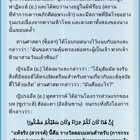
ฟาฏิมะฮ์ (อ.) และได้พบว่านางอยู่ในมิห์ร๊อบ (สถาน
ที่ทำการเคารพภักดีต่อพระเจ้า) และมีสภาพที่อิดโรยอย่าง
รุนแรงเนื่องจากความหิวโหย และดวงตาทั้งสองของนาง
นั้นขอบคล้ำ
ท่านศาสดา (ซ็อลฯ) ได้โอบกอดนางไว้แนบกับอกและ
กล่าวว่า : "ฉันขอความคุ้มครองต่อพระผู้เป็นเจ้า พวกเจ้า
หิวมาสามวันแล้วซินะ!"
ญิรออีล (อ.) ได้ลงมาและกล่าวว่า : "โอ้มุฮัมมัด จงรับ
สิ่งที่อัลลอฮ์ได้ทรงจัดเตรียมสำหรับท่านเกี่ยวกับอะฮ์ลุลบัย
ติ์ไว้ด้วยเถิด" ท่านศาสดากล่าวว่า : “มันคืออะไร?”
ญิบรออีล (อ.) ทูตสวรรค์ ได้อ่านโองการส่วนแรกของ
บท (ซูเราะฮ์) ฮัลอะตา (อัลอินซาน) จนกระทั่งถึงโองการ
ที่กล่าวว่า :
إِنَّ هَٰذَا کَانَ لَکُمْ جَزَاءً وَکَانَ سَعْیُکُمْ مَشْکُورًا
“แท้จริง (สวรรค์) นี้คือ รางวัลตอบแทนสำหรับ (การกระ