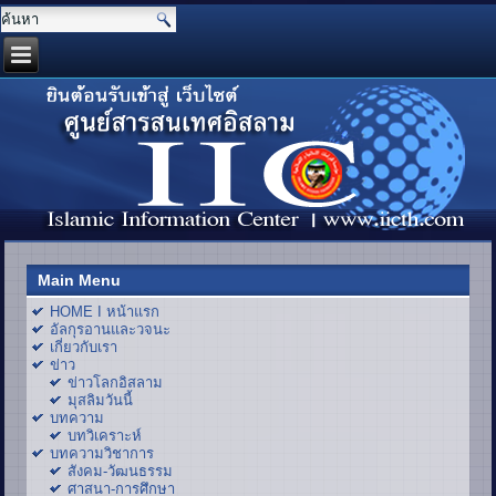
Main Menu
HOME I หน้าแรก
อัลกุรอานและวจนะ
เกี่ยวกับเรา
ข่าว
ข่าวโลกอิสลาม
มุสลิมวันนี้
บทความ
บทวิเคราะห์
บทความวิชาการ
สังคม-วัฒนธรรม
ศาสนา-การศึกษา