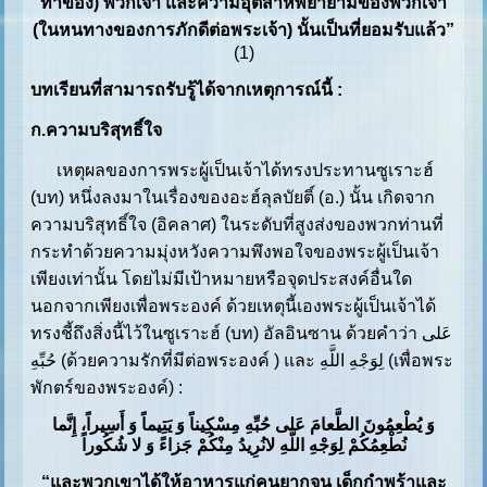
ทำของ) พวกเจ้า และความอุตสาห์พยายามของพวกเจ้า
(ในหนทางของการภักดีต่อพระเจ้า) นั้นเป็นที่ยอมรับแล้ว”
(1)
บทเรียนที่สามารถรับรู้ได้จากเหตุการณ์นี้ :
ก.ความบริสุทธิ์ใจ
เหตุผลของการพระผู้เป็นเจ้าได้ทรงประทานซูเราะฮ์
(บท) หนึ่งลงมาในเรื่องของอะฮ์ลุลบัยติ์ (อ.) นั้น เกิดจาก
ความบริสุทธิ์ใจ (อิคลาศ) ในระดับที่สูงส่งของพวกท่านที่
กระทำด้วยความมุ่งหวังความพึงพอใจของพระผู้เป็นเจ้า
เพียงเท่านั้น โดยไม่มีเป้าหมายหรือจุดประสงค์อื่นใด
นอกจากเพียงเพื่อพระองค์ ด้วยเหตุนี้เองพระผู้เป็นเจ้าได้
ทรงชี้ถึงสิ่งนี้ไว้ในซูเราะฮ์ (บท) อัลอินซาน ด้วยคำว่า عَلى
حُبِّهِ (ด้วยความรักที่มีต่อพระองค์ ) และ لِوَجْهِ اللَّهِ (เพื่อพระ
พักตร์ของพระองค์) :
وَ یُطْعِمُونَ الطَّعامَ عَلى حُبِّهِ مِسْکِیناً وَ یَتِیماً وَ أَسِیراً، إِنَّما
نُطْعِمُکُمْ لِوَجْهِ اللَّهِ لانُرِیدُ مِنْکُمْ جَزاءً وَ لا شُکُوراً
“และพวกเขาได้ให้อาหารแก่คนยากจน เด็กกำพร้าและ