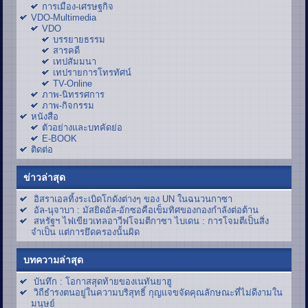
การเมือง-เศรษฐกิจ
VDO-Multimedia
VDO
บรรยายธรรม
สารคดี
เทปสัมมนา
เทปรายการโทรทัศน์
TV-Online
ภาพ-นิทรรศการ
ภาพ-กิจกรรม
หนังสือ
ตัวอย่างและบทคัดย่อ
E-BOOK
ติดต่อ
ข่าวล่าสุด
อิสราเอลทิ้งระเบิดโกดังต่างๆ ของ UN ในฉนวนกาซา
อัล-นุจาบา : มัสยิดอัล-อักซอคือเข็มทิศของกองกำลังต่อต้าน
สหรัฐฯ ไฟเขียวเทลอาวีฟโจมตีกาซา ไบเดน : การโจมตีเป็นสิ่ง
จำเป็น แต่การยึดครองนั้นผิด
บทความล่าสุด
บันทึก : โอกาสสุดท้ายของเนทันยาฮู
วิถีธำรงตนอยู่ในความบริสุทธิ์ กุญแจขจัดคุณลักษณะที่ไม่ดีงามใน
มนุษย์