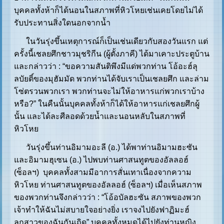
บุคคลทั้งห้าก็ได้นอนในสภาพที่หิวโหยเช่นเคยโดยไม่ได้
รับประทานสิ่งใดนอกจากน้ำ
ในวันรุ่งขึ้นเหตุการณ์ก็เป็นเช่นเดียวกับสองวันแรก แต่
ครั้งนี้เชลยศึกชาวมุชริกีน (ผู้ตั้งภาคี) ได้มาเคาะประตูบ้าน
และกล่าวว่า : “ขอความสันติพึงมีแด่พวกท่าน โอ้อะฮ์ลุ
ลบัยติ์ของมุฮัมมัด พวกท่านได้จับเราเป็นเชลยศึก และล่าม
โซ่ตรวนพวกเรา พวกท่านจะไม่ให้อาหารแก่พวกเราบ้าง
หรือ?” ในคืนนั้นบุคคลทั้งห้าก็ได้ให้อาหารแก่เชลยศึกผู้
นั้น และได้ละศีลอดด้วยน้ำและนอนหลับในสภาพที่
หิวโหย
วันรุ่งขึ้นท่านอิมามอะลี (อ.) ได้พาท่านอิมามฮะซัน
และอิมามฮุเซน (อ.) ไปพบท่านศาสนทูตของอัลลอฮ์
(ซ็อลฯ) บุคคลทั้งสามมีอาการสั่นเทาเนื่องจากความ
หิวโหย ท่านศาสนทูตของอัลลอฮ์ (ซ็อลฯ) เมื่อเห็นสภาพ
ของพวกท่านจึงกล่าวว่า : “โอ้อบัลฮะซัน สภาพของพวก
เจ้าทำให้ฉันไม่สบายใจอย่างยิ่ง เราจงไปยังฟาฏิมะฮ์
ลูกสาวของฉันกันเถิด” บุคคลทั้งหมดได้ไปยังท่านหญิง