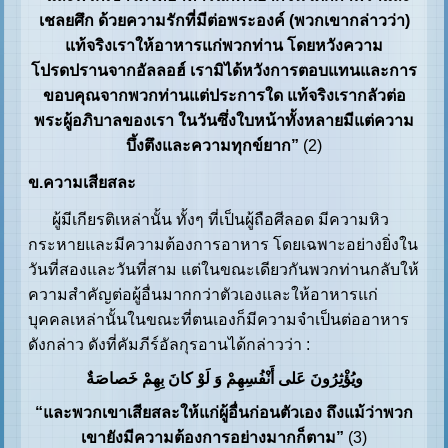
เชลยศึก ด้วยความรักที่มีต่อพระองค์ (พวกเขากล่าวว่า)
แท้จริงเราให้อาหารแก่พวกท่าน โดยหวังความ
โปรดปรานจากอัลลอฮ์ เรามิได้หวังการตอบแทนและการ
ขอบคุณจากพวกท่านแต่ประการใด แท้จริงเรากลัวต่อ
พระผู้อภิบาลของเรา ในวันซึ่งใบหน้าทั้งหลายมีแต่ความ
บึ้งตึงและความทุกข์ยาก”
(2)
ข.ความเสียสละ
ผู้มีเกียรติเหล่านั้น ทั้งๆ ที่เป็นผู้ถือศีลอด มีความหิว
กระหายและมีความต้องการอาหาร โดยเฉพาะอย่างยิ่งใน
วันที่สองและวันที่สาม แต่ในขณะเดียวกันพวกท่านกลับให้
ความสำคัญต่อผู้อื่นมากกว่าตัวเองและให้อาหารแก่
บุคคลเหล่านั้นในขณะที่ตนเองก็มีความจำเป็นต่ออาหาร
ดังกล่าว ดังที่คัมภีร์อัลกุรอานได้กล่าวว่า :
ویُؤْثِرُونَ عَلى أَنْفُسِهِمْ وَ لَوْ کانَ بِهِمْ خَصاصَةٌ
“และพวกเขาเสียสละให้แก่ผู้อื่นก่อนตัวเอง ถึงแม้ว่าพวก
เขายังมีความต้องการอย่างมากก็ตาม”
(3)