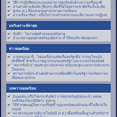
วิธีการปฏิบัติตนและแบบอย่างการผูกสัมพันธ์ระหว่างเครือญาติ
ท่านศาสดามุฮัมมัด (ซ็อลฯ) เสียชีวิตโดยธรรมชาติหรือเป็นชะฮีด
ฮูเซน (อ.) คือแสงอรุณท่ามกลางความมืดมน
ความอิจฉาริษยา หนึ่งในรากเหง้าแห่งบาปและที่มาของการปฏิเสธ
บทวิเคราะห์ล่าสุด
บันทึก : โอกาสสุดท้ายของเนทันยาฮู
อำนาจทางยุทธศาสตร์ของอิหร่าน ทำให้อเมริกาต้องคุกเข่า
ข่าวยอดนิยม
นายพลกออานี : ไฟบนเรือกองทัพเรือสหรัฐฯคือ 'การลงโทษอัน
ศักดิ์สิทธิ์' สำหรับ อาชญากรรมของสหรัฐฯ และระบอบไซออนิสต์
"ทหารรับจ้าง" ของซาอุฯ ก่อจลาจล พร้อมข่มขู่จะออกจากสนามรบ
ในเยเมน
สถานการณ์ประท้วงต่อต้านการเหยียดสีผิวในสหรัฐฯ ก่อเกิดจลาจล
เดือดและลุกลาม
บทความยอดนิยม
Zoophilia หรือโรคกระสันสัตว์ การสมรสกับสุนัขและม้า ตลอด
จนถึงซ่องโสเภณีสัตว์+ รูปถ่าย
วิถีธำรงตนอยู่ในความบริสุทธิ์ กุญแจขจัดคุณลักษณะที่ไม่ดีงามใน
มนุษย์
แนวทางของท่านอิมามโคมัยนี (ร.ฮ.) เพื่อเตรียมพื้นฐานสำหรับการ