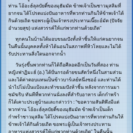
ท่าน โอ้อะฮ์ลุลบัยติ์ของมุฮัมมัด ข้าพเจ้าเป็นชาวมุสลิมที่
ยากจน ได้โปรดแบ่งปันอาหารที่พวกท่านกินให้ข้าพเจ้าได้
กินด้วยเถิด ขอพระผู้เป็นเจ้าทรงประทานเนี๊ยะอ์มัต (ปัจจัย
อำนวยสุข) แห่งสวรรค์ให้แก่พวกท่านด้วยเถิด"
ทุกคนในบ้านได้มอบขนมปังทั้งห้าชิ้นให้แก่คนยากจน
ในคืนนั้นบุคคลทั้งห้าได้นอนในสภาพที่หิวโหยและไม่ได้
รับประทานสิ่งใดนอกจากน้ำ
วันรุ่งขึ้นพวกท่านก็ได้ถือศีลอดอีกเป็นวันที่สอง ท่าน
หญิงฟาฏิมะฮ์ (อ.) ได้ปั่นกรอด้ายขนสัตว์หนึ่งในสามส่วน
และได้ค่าตอบแทนเป็นข้าวบาร์เลย์หนึ่งซออ์ และท่านได้
นำไปโม่เป็นแป้งและทำขนมปังห้าชิ้น หลังจากการนมา
ซมัฆริบ ทันทีที่พวกท่านนั่งลงที่สำรับอาหาร เด็กกำพร้า
ก็ได้เคาะประตูบ้านและกล่าวว่า : “ขอความสันติพึงมีแด่
พวกท่าน โอ้อะฮ์ลุลบัยติ์ของมุฮัมมัด ข้าพเจ้าเป็นเด็ก
กำพร้าชาวมุสลิม ได้โปรดแบ่งปันอาหารที่พวกท่านกินให้
ข้าพเจ้าได้กินด้วยเถิด ขอพระผู้เป็นเจ้าทรงประทาน
อาหารแห่งสวรรค์ให้แก่พวกท่านด้วยเถิด" ในคืนนั้น