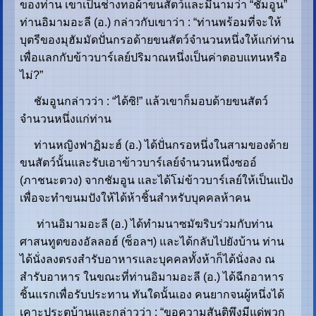
ของท่าน เขาเป็นช่างทอผ้าขนสัตว์และมีนามว่า “ชัมอูน”
ท่านอิมามอะลี (อ.) กล่าวกับเขาว่า : “ท่านพร้อมที่จะให้
บุตรีของมุฮัมมัดปั่นกรอด้ายขนสัตว์จำนวนหนึ่งให้แก่ท่าน
เพื่อแลกกับข้าวบาร์เลย์ปริมาณหนึ่งเป็นค่าตอบแทนหรือ
ไม่?”
ชัมอูนกล่าวว่า : “ได้ซิ!” แล้วเขาก็มอบด้ายขนสัตว์
จำนวนหนึ่งแก่ท่าน
ท่านหญิงฟาฏิมะฮ์ (อ.) ได้ปั่นกรอหนึ่งในสามของด้าย
ขนสัตว์นั้นและรับเอาข้าวบาร์เลย์จำนวนหนึ่งซออ์
(ภาชนะตวง) จากชัมอูน และได้โม่ข้าวบาร์เลย์ให้เป็นแป้ง
เพื่อจะทำขนมปังให้ได้ห้าชิ้นสำหรับบุคคลห้าคน
ท่านอิมามอะลี (อ.) ได้ทำมนาซมัฆริบร่วมกับท่าน
ศาสนทูตของอัลลอฮ์ (ซ็อลฯ) และได้กลับไปยังบ้าน ท่าน
ได้นั่งลงตรงสำรับอาหารและบุคคลทั้งห้าก็ได้นั่งลง ณ
สำรับอาหาร ในขณะที่ท่านอิมามอะลี (อ.) ได้ฉีกอาหาร
ชิ้นแรกเพื่อรับประทาน ทันใดนั้นเอง คนยากจนผู้หนึ่งได้
เคาะประตูบ้านและกล่าวว่า : “ขอความสันติพึงมีแด่พวก