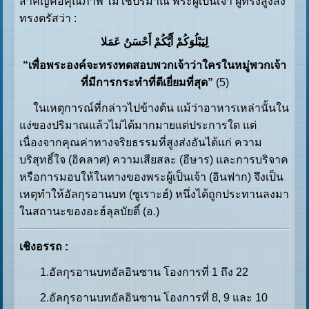
สำคัญคือคุณภาพ ไม่ใช่ปริมาณ พระผู้เป็นเจ้า ผู้ทรงสูงส่ง
ทรงตรัสว่า :
لِیَبْلُوَکُمْ أَیُّکُمْ أَحْسَنُ عَمَلا
“เพื่อพระองค์จะทรงทดสอบพวกเจ้าว่าใครในหมู่พวกเจ้า
ที่มีการกระทำที่ดีเยี่ยมที่สุด”
(5)
ในเหตุการณ์ที่กล่าวไปข้างต้น แม้ว่าอาหารเหล่านั้นใน
แง่ของปริมาณแล้วไม่ได้มากมายแต่ประการใด แต่
เนื่องจากคุณค่าทางจริยธรรมที่สูงส่งอันได้แก่ ความ
บริสุทธิ์ใจ (อิคลาศ) ความเสียสละ (อีษาร) และการบริจาค
หรือการมอบให้ในทางของพระผู้เป็นเจ้า (อินฟาก) จึงเป็น
เหตุทำให้อัลกุรอานบท (ซูเราะฮ์) หนึ่งได้ถูกประทานลงมา
ในสถานะของอะฮ์ลุลบัยติ์ (อ.)
เชิงอรรถ
:
1.อัลกุรอานบทอัลอินซาน โองการที่ 1 ถึง 22
2.อัลกุรอานบทอัลอินซาน โองการที่ 8, 9 และ 10