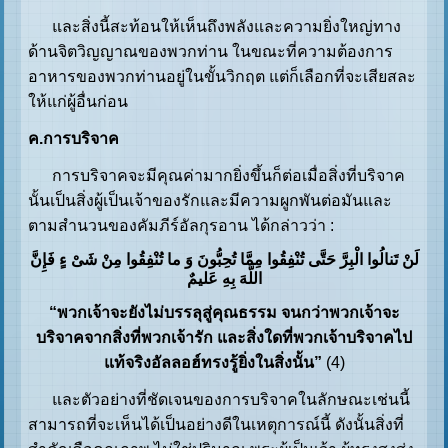
และสิ่งนี้สะท้อนให้เห็นถึงพลังและความยิ่งใหญ่ทาง
ด้านจิตวิญญาณของพวกท่าน ในขณะที่ความต้องการ
อาหารของพวกท่านอยู่ในขั้นวิกฤต แต่ก็เลือกที่จะเสียสละ
ให้แก่ผู้อื่นก่อน
ค.การบริจาค
การบริจาคจะมีคุณค่ามากยิ่งขึ้นก็ต่อเมื่อสิ่งที่บริจาค
นั้นเป็นสิ่งผู้เป็นเจ้าของรักและมีความผูกพันต่อมันและ
ตามสำนวนของคัมภีร์อัลกุรอาน ได้กล่าวว่า :
لَنْ تَنالُوا الْبِرَّ حَتَّى تُنْفِقُوا مِمَّا تُحِبُّونَ وَ ما تُنْفِقُوا مِنْ شَیْ ءٍ فَإِنَّ
اللَّهَ بِهِ عَلیمٌ
“พวกเจ้าจะยังไม่บรรลุสู่คุณธรรม จนกว่าพวกเจ้าจะ
บริจาคจากสิ่งที่พวกเจ้ารัก และสิ่งใดที่พวกเจ้าบริจาคไป
แท้จริงอัลลอฮ์ทรงรู้ยิ่งในสิ่งนั้น”
(4)
และตัวอย่างที่ชัดเจนของการบริจาคในลักษณะเช่นนี้
สามารถที่จะเห็นได้เป็นอย่างดีในเหตุการณ์นี้ ดังนั้นสิ่งที่