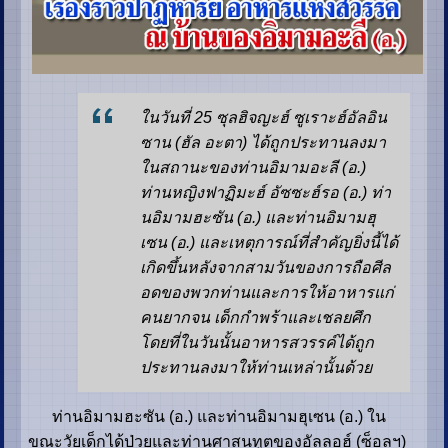
ในวันที่ 25 ซุลฮิจญะฮ์ ซูเราะฮ์อัลอิน
ซาน (ฮัล อะตา) ได้ถูกประทานลงมา
ในสถานะของท่านอิมามอะลี (อ.)
ท่านหญิงฟาฏิมะฮ์ อัซซะฮ์รอ (อ.) ท่า
นอิมามฮะซัน (อ.) และท่านอิมามฮุ
เซน (อ.) และเหตุการณ์ที่สำคัญยิ่งนี้ได้
เกิดขึ้นหลังจากสามวันของการถือศีล
อดของพวกท่านและการให้อาหารแก่
คนยากจน เด็กกำพร้าและเชลยศึก
โดยที่ในวันนั้นอาหารสวรรค์ได้ถูก
ประทานลงมาให้ท่านเหล่านั้นด้วย
ท่านอิมามฮะซัน (อ.) และท่านอิมามฮุเซน (อ.) ใน
ขณะวัยเด็กได้ป่วยและท่านศาสนทูตของอัลลอฮ์ (ซ็อลฯ)