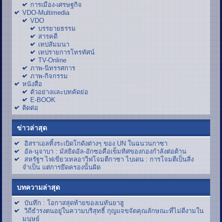
การเมือง-เศรษฐกิจ
VDO-Multimedia
VDO
บรรยายธรรม
สารคดี
เทปสัมมนา
เทปรายการโทรทัศน์
TV-Online
ภาพ-นิทรรศการ
ภาพ-กิจกรรม
หนังสือ
ตัวอย่างและบทคัดย่อ
E-BOOK
ติดต่อ
ข่าวล่าสุด
อิสราเอลทิ้งระเบิดโกดังต่างๆ ของ UN ในฉนวนกาซา
อัล-นุจาบา : มัสยิดอัล-อักซอคือเข็มทิศของกองกำลังต่อต้าน
สหรัฐฯ ไฟเขียวเทลอาวีฟโจมตีกาซา ไบเดน : การโจมตีเป็นสิ่ง
จำเป็น แต่การยึดครองนั้นผิด
บทความล่าสุด
บันทึก : โอกาสสุดท้ายของเนทันยาฮู
วิถีธำรงตนอยู่ในความบริสุทธิ์ กุญแจขจัดคุณลักษณะที่ไม่ดีงามใน
มนุษย์