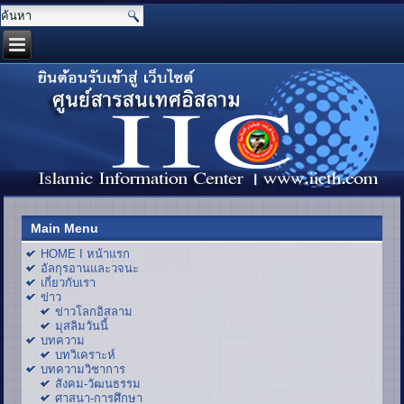
Main Menu
HOME I หน้าแรก
อัลกุรอานและวจนะ
เกี่ยวกับเรา
ข่าว
ข่าวโลกอิสลาม
มุสลิมวันนี้
บทความ
บทวิเคราะห์
บทความวิชาการ
สังคม-วัฒนธรรม
ศาสนา-การศึกษา