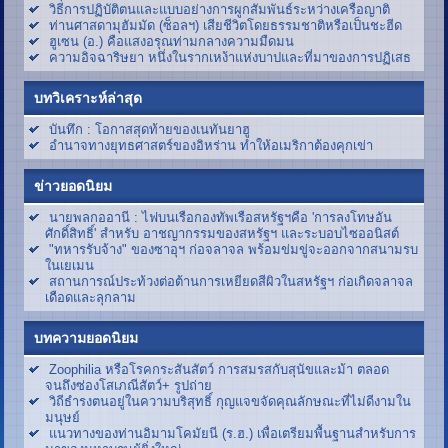
วิธีการปฏิบัติตนและแบบอย่างการผูกสัมพันธ์ระหว่างเครือญาติ
ท่านศาสดามุฮัมมัด (ซ็อลฯ) เสียชีวิตโดยธรรมชาติหรือเป็นชะฮีด
ฮูเซน (อ.) คือแสงอรุณท่ามกลางความมืดมน
ความอิจฉาริษยา หนึ่งในรากเหง้าแห่งบาปและที่มาของการปฏิเสธ
บทวิเคราะห์ล่าสุด
บันทึก : โอกาสสุดท้ายของเนทันยาฮู
อำนาจทางยุทธศาสตร์ของอิหร่าน ทำให้อเมริกาต้องคุกเข่า
ข่าวยอดนิยม
นายพลกออานี : ไฟบนเรือกองทัพเรือสหรัฐฯคือ 'การลงโทษอัน
ศักดิ์สิทธิ์' สำหรับ อาชญากรรมของสหรัฐฯ และระบอบไซออนิสต์
"ทหารรับจ้าง" ของซาอุฯ ก่อจลาจล พร้อมข่มขู่จะออกจากสนามรบ
ในเยเมน
สถานการณ์ประท้วงต่อต้านการเหยียดสีผิวในสหรัฐฯ ก่อเกิดจลาจล
เดือดและลุกลาม
บทความยอดนิยม
Zoophilia หรือโรคกระสันสัตว์ การสมรสกับสุนัขและม้า ตลอด
จนถึงซ่องโสเภณีสัตว์+ รูปถ่าย
วิถีธำรงตนอยู่ในความบริสุทธิ์ กุญแจขจัดคุณลักษณะที่ไม่ดีงามใน
มนุษย์
แนวทางของท่านอิมามโคมัยนี (ร.ฮ.) เพื่อเตรียมพื้นฐานสำหรับการ