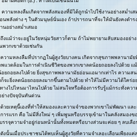
ามศอดิก (อ.) : หาได้เป็นเช่นนั้นไม่
มหลงลืมเกิดจากพลังสมองที่มิได้ถูกนำไปใช้งานอย่างสม่ำเสมอ
ือนพลังต่าง ๆ ในตัวมนุษย์นั่นเอง ถ้าปรารถนาที่จะให้มันยังคงดำรงอย
งานอย่างสม่ำเสมอ
แม้ว่าจะอยู่ในวัยหนุ่มวัยสาวก็ตาม ถ้าไม่พยายามลับสมองอย่
อนพวกเขาด้วยเช่นกัน
มหลงลืมที่ปรากฏในผู้สูงวัยบางคน เกิดจากสุขภาพพลานามัยที
พแวดล้อมในการดำเนินชีวิตของพวกเขาลดน้อยถอยลงไปด้วย แม้กร
้อยถอยลงไปด้วย ยิ่งสุขภาพพลานามัยอ่อนแอมากเท่าไร ความส
ิตก็จะยิ่งลดน้อยถอยลงมากขึ้นตามไปด้วย ทำให้ไม่มีความได้ใคร
นทางไปไหนมาไหนไปด้วย ไม่สนใจหรือต้องการรับรู้แม้กระทั่งความ
อย่างปัจจุบันทันด่วน
ยเหตุนี้เองที่ทำให้สมองและความจำของพวกเขาไม่พัฒนา และสภา
การแรก คือ ไม่มีสิ่งใหม่ ๆ เพิ่มพูนหรือบรรจุเข้ามาในคลังสมอง
บรรจุความจำอยู่ก่อนหน้านั้นทั้งหมดหรือบางส่วนจะค่อย ๆ ลบเลือ
นั้นเมื่อประชาชนได้พบเห็นผู้สูงวัยที่ความจำเลอะเลือนเพียงแค