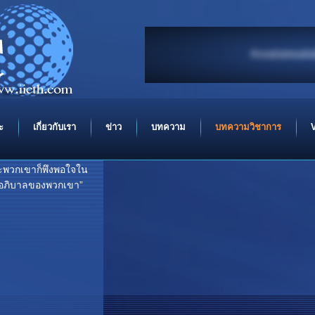
ขอความสันติ จงมีแด่
In the
ะ
เกี่ยวกับเรา
ข่าว
บทความ
บทความวิชาการ
ะพวกเขาก็พึงพอใจใน
ะผู้อภิบาลของพวกเขา”
..