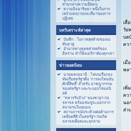
ญาบ
ท่ามกลางความมืดมน
ความอิจฉาริษยา หนึ่งในราก
เหง้าแห่งบาปและที่มาของการ
อิม
ปฏิเสธ
เสื
วัย
บทวิเคราะห์ล่าสุด
บดบ
บันทึก : โอกาสสุดท้ายของเน
ควา
ทันยาฮู
อำนาจทางยุทธศาสตร์ของ
อิหร่าน ทำให้อเมริกาต้องคุกเข่า
สำห
เมื
ข่าวยอดนิยม
พลา
นายพลกออานี : ไฟบนเรือกอง
ทัพเรือสหรัฐฯคือ 'การลงโทษอัน
ในห
ศักดิ์สิทธิ์' สำหรับ อาชญากรรม
เพิ่
ของสหรัฐฯ และระบอบไซออนิ
สต์
ควา
"ทหารรับจ้าง" ของซาอุฯ ก่อ
นอก
จลาจล พร้อมข่มขู่จะออกจาก
สนามรบในเยเมน
ส่ว
สถานการณ์ประท้วงต่อต้านการ
เหยียดสีผิวในสหรัฐฯ ก่อเกิด
ญาบ
จลาจลเดือดและลุกลาม