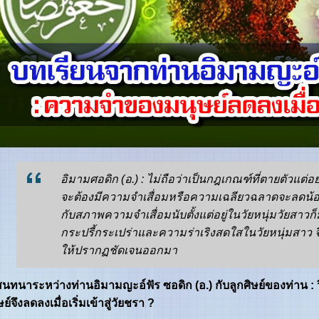
อิมามศอดิก (อ.) : ไม่ถือว่าเป็นกฎเกณฑ์ที่ตายตัวแต่อย่างใ
จะต้องมีความจำเสื่อมหรือความเฉลียวฉลาดจะลดน้อ
กับสภาพความจำเสื่อมนับตั้งแต่อยู่ในวัยหนุ่มวัยสาวก็
กระปรี้กระเปร่าและความร่าเริงสดใสในวัยหนุ่มสาว จ
ให้ปรากฏชัดเจนออกมา
นทนาระหว่างท่านอิมามญะอ์ฟัร ซอดิก (อ.) กับลูกศิษย์ของท่าน :
ย์จึงลดลงเมื่อเริ่มเข้าสู่วัยชรา ?