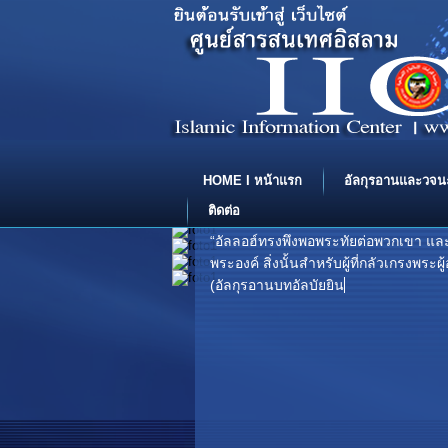
HOME I หน้าแรก
อัลกุรอานและวจน
ติดต่อ
“อัลลอฮ์ทรงพึงพอพระทัยต่อพวกเขา แล
พระองค์ สิ่งนั้นสำหรับผู้ที่กลัวเกรงพร
(อัลกุรอานบทอัลบัยยินะฮ์ โองการที่ 8) .