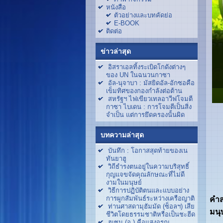
หนังสือ
ตัวอย่างและบทคัดย่อ
E-BOOK
ติดต่อ
ข่าวล่าสุด
อิสราเอลทิ้งระเบิดโกดังต่างๆ
ของ UN ในฉนวนกาซา
อัล-นุจาบา : มัสยิดอัล-อักซอคือ
เข็มทิศของกองกำลังต่อต้าน
สหรัฐฯ ไฟเขียวเทลอาวีฟโจมตี
กาซา ไบเดน : การโจมตีเป็นสิ่ง
จำเป็น แต่การยึดครองนั้นผิด
บทความล่าสุด
บันทึก : โอกาสสุดท้ายของเน
ทันยาฮู
วิถีธำรงตนอยู่ในความบริสุทธิ์
กุญแจขจัดคุณลักษณะที่ไม่ดี
งามในมนุษย์
วิธีการปฏิบัติตนและแบบอย่าง
การผูกสัมพันธ์ระหว่างเครือญาติ
คำส
ท่านศาสดามุฮัมมัด (ซ็อลฯ) เสีย
มนุษ
ชีวิตโดยธรรมชาติหรือเป็นชะฮีด
ฮูเซน (อ.) คือแสงอรุณ