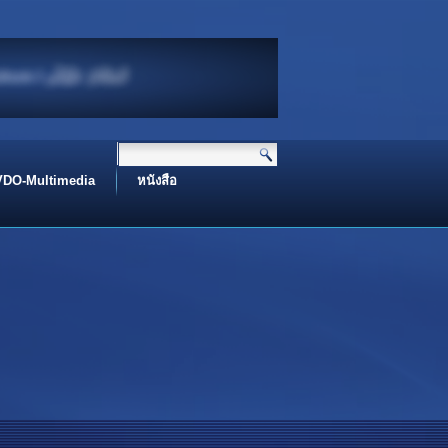
ท่าน I Peace Be Upon You
 name of Allah I بِسْــــــــــــــــــمِ اﷲِالرَّحْمَنِ اارَّحِيم
Assalamualaikum I اَلسَّلَامُ عَلَيْكُم
VDO-Multimedia
หนังสือ