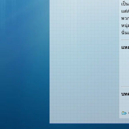
เป็
แต่
พวก
หนุ
นั่น
แหล่
บทค