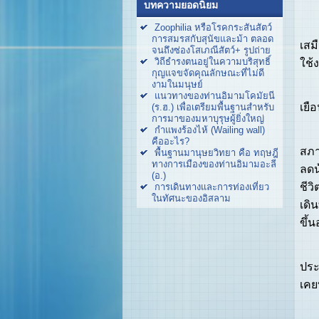
อิม
บทความยอดนิยม
ควา
Zoophilia หรือโรคกระสันสัตว์
การสมรสกับสุนัขและม้า ตลอด
เสม
จนถึงซ่องโสเภณีสัตว์+ รูปถ่าย
วิถีธำรงตนอยู่ในความบริสุทธิ์
ใช้
กุญแจขจัดคุณลักษณะที่ไม่ดี
งามในมนุษย์
ถึง
แนวทางของท่านอิมามโคมัยนี
เยื
(ร.ฮ.) เพื่อเตรียมพื้นฐานสำหรับ
การมาของมหาบุรุษผู้ยิ่งใหญ่
กำแพงร้องไห้ (Wailing wall)
ควา
คืออะไร?
สภา
พื้นฐานมานุษยวิทยา คือ ทฤษฎี
ทางการเมืองของท่านอิมามอะลี
ลดน
(อ.)
ชีว
การเดินทางและการท่องเที่ยว
ในทัศนะของอิสลาม
เดิ
ขึ้น
ด้ว
ประ
เคย
ดัง