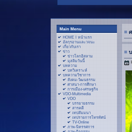
Main Menu
ศ
HOME I หน้าแรก
อัลกุรอานและวจนะ
เกี่ยวกับเรา
ข่าว
บ
ข่าวโลกอิสลาม
มุสลิมวันนี้
บทความ
บทวิเคราะห์
บทความวิชาการ
สังคม-วัฒนธรรม
ศาสนา-การศึกษา
การเมือง-เศรษฐกิจ
VDO-Multimedia
VDO
บรรยายธรรม
สารคดี
เทปสัมมนา
เทปรายการโทรทัศน์
TV-Online
ภาพ-นิทรรศการ
ภาพ-กิจกรรม