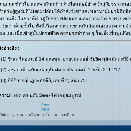
นกฎเกณฑ์ทั่วไป และพากันกล่าวว่าเมื่อมนุษย์ย่างเข้าสู่วัยชรา สมอ
สำหรับผู้สูงวัยที่ไม่ยอมปล่อยให้กำลังวังชาและพลานามัยมามีอ
เขาแล้ว ในช่วงที่เข้าสู่วัยชรา พลังสมองและความจำของพวกเขาจะยิ่ง
่มวัยสาวด้วยซ้ำไป ทั้งนี้เนื่องจากพวกเขาหมั่นลับสมองและความจ
เอง และเมื่อเข้าสู่บั้นปลายชีวิต ความจดจำต่าง ๆ ก็จะยิ่งเพิ่มพูนถึงจ
งอ้างอิง :
(1) ซินเดกีนอเมะฮ์ 14 มะอฺซูม, อายะตุลลอฮ์ ซัยยิด มุฮัมมัดตะกีย์ 
(2) อุซุลกาฟี, ฉบับแปลมุฮัมมัด บากิร, เล่มที่ 1, หน้า 211-217
(3) อิฮ์ติยาจญ์ เฏาะบัรซีย์, เล่มที่ 2, หน้า 75
วาม :
เชค ดร.มุฮัมมัดชะรีฟ เกตุสมบูรณ์
Prev
Next
Category:
บทความวิชาการ
/
ศาสนา-การศึกษา