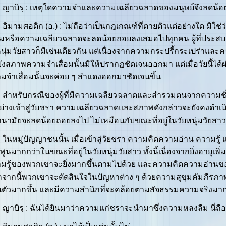
ิรฺ : เหตุใดความจำและความเฉลียวฉลาดของมนุษย์จึงลดน้อยถอยล
ามศอดิก (อ.) : ไม่ถือว่าเป็นกฎเกณฑ์ที่ตายตัวแต่อย่างใด มิใช่ว่าผู
่อมหรือความเฉลียวฉลาดจะลดน้อยถอยลงเสมอไปทุกคน ผู้ที่ประสบกั
หนุ่มวัยสาวก็มีเช่นเดียวกัน แต่เนื่องจากความกระปรี้กระเปร่าและ
ังสภาพความจำเสื่อมนั้นมิให้ปรากฏชัดเจนออกมา แต่เมื่อวัยนี้ได้ผ
มจำเสื่อมนั้นจะค่อย ๆ สำแดงออกมาชัดเจนขึ้น
รับกรณีของผู้ที่มีความเฉลียวฉลาดและสำรวมตนจากความชั่วนับต
่อย่างเข้าสู่วัยชรา ความเฉลียวฉลาดและสภาพดังกล่าวจะยังคงดำเน
นามัยจะลดน้อยถอยลงไป ไม่เหมือนกับขณะที่อยู่ในวัยหนุ่มวัยสาวเ
มู่ปัญญาชนนั้น เมื่อเข้าสู่วัยชรา ความคิดความอ่าน ความรู
มพูนมากกว่าในขณะที่อยู่ในวัยหนุ่มวัยสาว ทั้งนี้เนื่องจากยิ่งอายุเพ
มรู้ของพวกเขาจะยิ่งมากขึ้นตามไปด้วย และความคิดความอ่านของพ
จากนี้พวกเขาจะตัดสินใจในปัญหาต่าง ๆ ด้วยความสุขุมคัมภีรภ
นตัวมากขึ้น และมีความสำนึกที่จะคล้อยตามสัจธรรมความจริงมากยิ
ิรฺ : ฉันได้ยินมาว่าความแก่ชราจะนำมาซึ่งความหลงลืม นี่ถือ