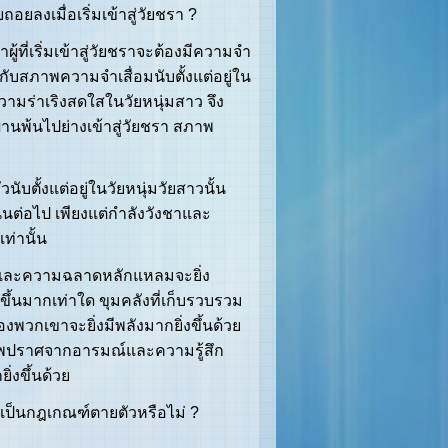
งเมื่อเริ่มเข้าสู่วัยชรา ?
้ที่เริ่มเข้าสู่วัยชราจะต้องมีความจำ
บสภาพความจำเสื่อมนับตั้งแต่อยู่ใน
ความร่าเริงสดใสในวัยหนุ่มสาว จึง
่านพ้นไปย่างเข้าสู่วัยชรา สภาพ
ั้งแต่อยู่ในวัยหนุ่มวัยสาวนั้น
ินต่อไป เพียงแต่กำลังวังชาและ
ท่านั้น
้ และความฉลาดหลักแหลมจะยิ่ง
ิ่มขึ้นมากเท่าใด ขุมคลังที่เก็บรวบรวม
วกเขาจะยิ่งมีพลังมากยิ่งขึ้นด้วย
าพปราศจากอารมณ์และความรู้สึก
่งขึ้นด้วย
เป็นกฎเกณฑ์ตายตัวหรือไม่ ?