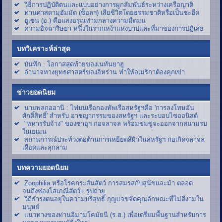
วิธีการปฏิบัติตนและแบบอย่างการผูกสัมพันธ์ระหว่างเครือญาติ
ท่านศาสดามุฮัมมัด (ซ็อลฯ) เสียชีวิตโดยธรรมชาติหรือเป็นชะฮีด
ฮูเซน (อ.) คือแสงอรุณท่ามกลางความมืดมน
ความอิจฉาริษยา หนึ่งในรากเหง้าแห่งบาปและที่มาของการปฏิเสธ
บทวิเคราะห์ล่าสุด
บันทึก : โอกาสสุดท้ายของเนทันยาฮู
อำนาจทางยุทธศาสตร์ของอิหร่าน ทำให้อเมริกาต้องคุกเข่า
ข่าวยอดนิยม
นายพลกออานี : ไฟบนเรือกองทัพเรือสหรัฐฯคือ 'การลงโทษอัน
ศักดิ์สิทธิ์' สำหรับ อาชญากรรมของสหรัฐฯ และระบอบไซออนิสต์
"ทหารรับจ้าง" ของซาอุฯ ก่อจลาจล พร้อมข่มขู่จะออกจากสนามรบ
ในเยเมน
สถานการณ์ประท้วงต่อต้านการเหยียดสีผิวในสหรัฐฯ ก่อเกิดจลาจล
เดือดและลุกลาม
บทความยอดนิยม
Zoophilia หรือโรคกระสันสัตว์ การสมรสกับสุนัขและม้า ตลอด
จนถึงซ่องโสเภณีสัตว์+ รูปถ่าย
วิถีธำรงตนอยู่ในความบริสุทธิ์ กุญแจขจัดคุณลักษณะที่ไม่ดีงามใน
มนุษย์
แนวทางของท่านอิมามโคมัยนี (ร.ฮ.) เพื่อเตรียมพื้นฐานสำหรับการ