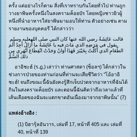
ครั้ง แต่อย่างไรก็ตาม สิ่งที่เราทราบกันโดยทั่วไป ท่านถูก
วางยาพิษครั้งหนึ่งในสงครามค็อยบัร โดยหญิงชาวยิวผู้
หนึ่งที่นำอาหารใส่ยาพิษมามอบให้ท่าน ตัวอย่างเช่น ตาม
รายงานของบุคคอรี ได้กล่าวว่า
قالت عَائِشَةُ رضي الله عنها كان النبي صلى اللهعليه وسلم
يقول في مَرَضِهِ الذي مَاتَ فيه يا عَائِشَةُ ما أَزَالُ أَجِدُ أَلَمَ
الطَّعَامِ الذي أَكَلْتُ بِخَيْبَرَ فَهَذَا أَوَانُ وَجَدْتُ انْقِطَاعَ أَبْهَرِي من
ذلك السُّمِّ
อาอิชะฮ์ (ร.ฎ.) เล่าว่า ท่านศาสดา (ซ็อลฯ) ได้กล่าวใน
ช่วงการป่วยของท่านก่อนที่ท่านจะเสียชีวิตว่า “โอ้อาอิ
ชะฮ์! จนถึงขณะนี้ฉันยังคงรู้สึกเจ็บปวดจากอาหารที่ฉันได้
กินในสงครามค็อยบัร และตอนนี้ฉันคิดว่าถึงเวลาแล้วที่
เส้นเลือดของฉันจะแตกขาดอันเนื่องมาจากยาพิษนั้น" (7)
แหล่งอ้างอิง :
(1) บิฮารุ้ลอันวาร, เล่มที่ 17, หน้าที่ 405 และ เล่มที่
40, หน้าที่ 139