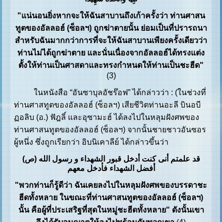
"แน่นอนยิ่งหากจะให้ฉันสาบานถึงเก้าครั้งว่า ท่านศาสน
ทูตของอัลลอฮ์ (ซ็อลฯ) ถูกฆ่าตายนั้น ย่อมเป็นที่ปรารถนา
สำหรับฉันมากกว่าการที่จะให้ฉันสาบานเพียงครั้งเดียวว่า
ท่านไม่ได้ถูกฆ่าตาย และนั่นเนื่องจากอัลลอฮ์ได้ทรงแต่ง
ตั้งให้ท่านเป็นศาสดาและทรงกำหนดให้ท่านเป็นชะฮีด"
(3)
ในหนังสือ “อันซาบุลอัชร๊อฟ” ได้กล่าวว่า : (ในช่วงที่
ท่านศาสทูตของอัลลอฮ์ (ซ็อลฯ) เสียชีวิตท่านอะลี บินอบี
ฏอลิบ (อ.) ฟัฎลิ์ และอุซามะฮ์ ได้ลงไปในหลุมฝังศพของ
ท่านศาสนทูตของอัลลอฮ์ (ซ็อลฯ) จากนั้นชายชาวอันซอร
ผู้หนึ่ง ซึ่งถูกเรียกว่า อิบนิเคาลีย์ ได้กล่าวขึ้นว่า
قد علمتم أنی کنت أدخل قبور الشهداء و رسول الله (ص)
أفضل الشهداء فأدخل معهم
"พวกท่านก็รู้ดีว่า ฉันเคยลงไปในหลุมฝังศพของบรรดาชะ
ฮีดทั้งหลาย ในขณะที่ท่านศาสนทูตของอัลลอฮ์ (ซ็อลฯ)
นั้น คือผู้ที่ประเสริฐที่สุดในหมู่ชะฮีดทั้งหลาย" ดังนั้นเขา