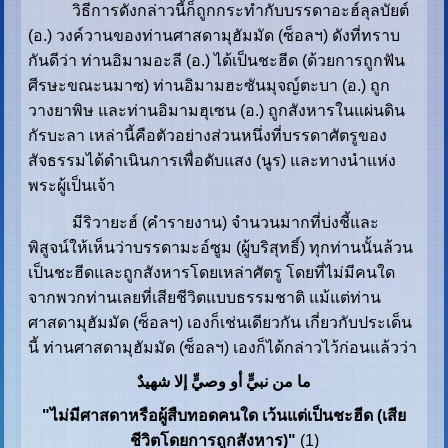
วิธีการดังกล่าวนี้ก็ถูกกระทำกับบรรดาอะฮ์ลุลบัยต์
(อ.) วงค์วานของท่านศาสดามุฮัมมัด (ซ็อลฯ) ดังที่ทราบ
กันดีว่า ท่านอิมามอะลี (อ.) ได้เป็นชะฮีด (ด้วยการถูกฟัน
ศีรษะขณะนมาซ) ท่านอิมามฮะซันมุจญ์ตะบา (อ.) ถูก
วางยาพิษ และท่านอิมามฮุเซน (อ.) ถูกสังหารในแผ่นดิน
กัรบะลา เหล่านี้คือตัวอย่างส่วนหนึ่งที่บรรดาศัตรูของ
สัจธรรมได้ดำเนินการเพื่อดับแสง (นูร) และทางนำแห่ง
พระผู้เป็นเจ้า
มีริวายะฮ์ (คำรายงาน) จำนวนมากที่บ่งชี้และ
พิสูจน์ให้เห็นว่าบรรดามะอ์ซูม (ผู้บริสุทธิ์) ทุกท่านนั้นล้วน
เป็นชะฮีดและถูกสังหารโดยเหล่าศัตรู โดยที่ไม่มีคนใด
จากพวกท่านเลยที่เสียชีวิตแบบธรรมชาติ แม้แต่ท่าน
ศาสดามุฮัมมัด (ซ็อลฯ) เองก็เช่นเดียวกัน เกี่ยวกับประเด็น
นี้ ท่านศาสดามุฮัมมัด (ซ็อลฯ) เองก็ได้กล่าวไว้ก่อนแล้วว่า
ما من نبيٍّ أو وصيٍّ إلا شهیدٌ
"ไม่มีศาสดาหรือผู้สืบทอดคนใด เว้นแต่เป็นชะฮีด (เสีย
ชีวิตโดยการถูกสังหาร)"
(1)