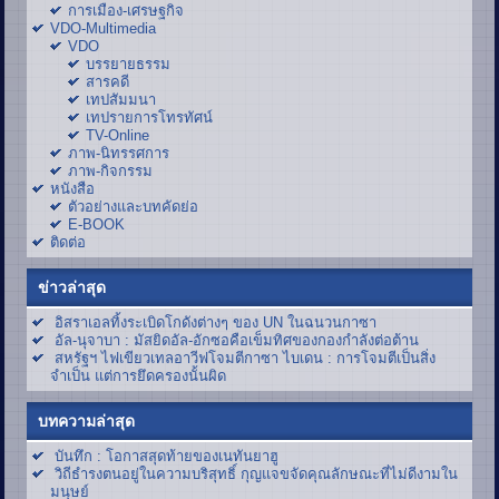
การเมือง-เศรษฐกิจ
VDO-Multimedia
VDO
บรรยายธรรม
สารคดี
เทปสัมมนา
เทปรายการโทรทัศน์
TV-Online
ภาพ-นิทรรศการ
ภาพ-กิจกรรม
หนังสือ
ตัวอย่างและบทคัดย่อ
E-BOOK
ติดต่อ
ข่าวล่าสุด
อิสราเอลทิ้งระเบิดโกดังต่างๆ ของ UN ในฉนวนกาซา
อัล-นุจาบา : มัสยิดอัล-อักซอคือเข็มทิศของกองกำลังต่อต้าน
สหรัฐฯ ไฟเขียวเทลอาวีฟโจมตีกาซา ไบเดน : การโจมตีเป็นสิ่ง
จำเป็น แต่การยึดครองนั้นผิด
บทความล่าสุด
บันทึก : โอกาสสุดท้ายของเนทันยาฮู
วิถีธำรงตนอยู่ในความบริสุทธิ์ กุญแจขจัดคุณลักษณะที่ไม่ดีงามใน
มนุษย์