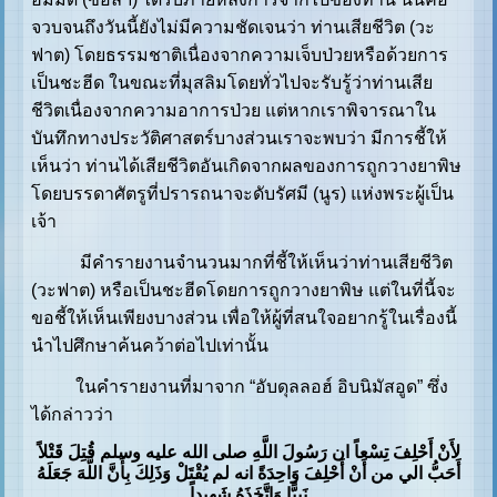
จวบจนถึงวันนี้ยังไม่มีความชัดเจนว่า ท่านเสียชีวิต (วะ
ฟาต) โดยธรรมชาติเนื่องจากความเจ็บป่วยหรือด้วยการ
เป็นชะฮีด ในขณะที่มุสลิมโดยทั่วไปจะรับรู้ว่าท่านเสีย
ชีวิตเนื่องจากความอาการป่วย แต่หากเราพิจารณาใน
บันทึกทางประวัติศาสตร์บางส่วนเราจะพบว่า มีการชี้ให้
เห็นว่า ท่านได้เสียชีวิตอันเกิดจากผลของการถูกวางยาพิษ
โดยบรรดาศัตรูที่ปรารถนาจะดับรัศมี (นูร) แห่งพระผู้เป็น
เจ้า
มีคำรายงานจำนวนมากที่ชี้ให้เห็นว่าท่านเสียชีวิต
(วะฟาต) หรือเป็นชะฮีดโดยการถูกวางยาพิษ แต่ในที่นี้จะ
ขอชี้ให้เห็นเพียงบางส่วน เพื่อให้ผู้ที่สนใจอยากรู้ในเรื่องนี้
นำไปศึกษาค้นคว้าต่อไปเท่านั้น
ในคำรายงานที่มาจาก “อับดุลลอฮ์ อิบนิมัสอูด” ซึ่ง
ได้กล่าวว่า
لأَنْ أَحْلِفَ تِسْعاً ان رَسُولَ اللَّهِ صلى الله عليه وسلم قُتِلَ قَتْلاً
أَحَبُّ الي من أَنْ أَحْلِفَ وَاحِدَةً انه لم يُقْتَلْ وَذَلِكَ بِأَنَّ اللَّهَ جَعَلَهُ
نَبِيًّا وَاتَّخَذَهُ شَهِيداً