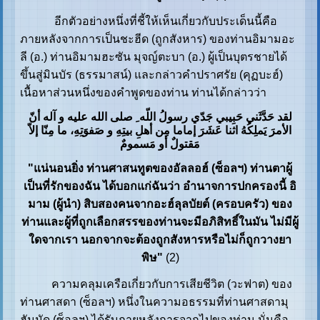
อีกตัวอย่างหนึ่งที่ชี้ให้เห็นเกี่ยวกับประเด็นนี้คือ
ภายหลังจากการเป็นชะฮีด (ถูกสังหาร) ของท่านอิมามอะ
ลี (อ.) ท่านอิมามฮะซัน มุจญ์ตะบา (อ.) ผู้เป็นบุตรชายได้
ขึ้นสู่มินบัร (ธรรมาสน์) และกล่าวคำปราศรัย (คุฏบะฮ์)
เนื้อหาส่วนหนึ่งของคำพูดของท่าน ท่านได้กล่าวว่า
لقد حَدَّثَني حَبِيبي جَدّي رسولُ اللّه ِ صلى الله عليه و آله أنّ
الأمرَ يَملِكُهُ اثنا عَشَرَ إماما مِن أهلِ بيتِهِ و صَفوَتِهِ، ما مِنّا إلاّ
مَقتولٌ أو مَسمومٌ
"แน่นอนยิ่ง ท่านศาสนทูตของอัลลอฮ์ (ซ็อลฯ) ท่านตาผู้
เป็นที่รักของฉัน ได้บอกแก่ฉันว่า อำนาจการปกครองนี้ อิ
มาม (ผู้นำ) สิบสองคนจากอะฮ์ลุลบัยต์ (ครอบครัว) ของ
ท่านและผู้ที่ถูกเลือกสรรของท่านจะมีอภิสิทธิ์ในมัน ไม่มีผู้
ใดจากเรา นอกจากจะต้องถูกสังหารหรือไม่ก็ถูกวางยา
พิษ"
(2)
ความคลุมเครือเกี่ยวกับการเสียชีวิต (วะฟาต) ของ
ท่านศาสดา (ซ็อลฯ) หนึ่งในความอธรรมที่ท่านศาสดามุ
ฮัมมัด (ซ็อลฯ) ได้รับภายหลังการจากไปของท่าน นั่นคือ