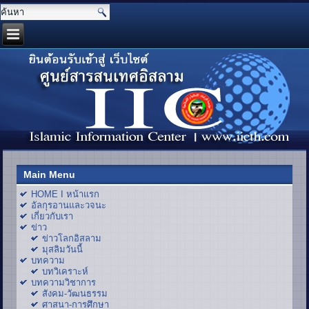
Main Menu
HOME I หน้าแรก
อัลกุรอานและวจนะ
เกี่ยวกับเรา
ข่าว
ข่าวโลกอิสลาม
มุสลิมวันนี้
บทความ
บทวิเคราะห์
บทความวิชาการ
สังคม-วัฒนธรรม
ศาสนา-การศึกษา