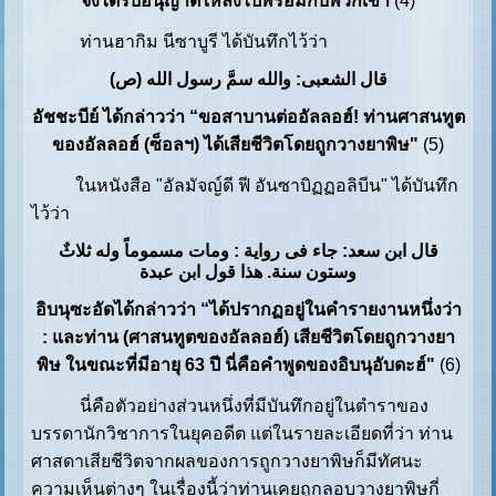
จึงได้รับอนุญาตให้ลงไปพร้อมกับพวกเขา
(4)
ท่านฮากิม นีซาบูรี ได้บันทึกไว้ว่า
قال الشعبی: والله سمَّ رسول الله (ص)
อัชชะบีย์ ได้กล่าวว่า “ขอสาบานต่ออัลลอฮ์! ท่านศาสนทูต
ของอัลลอฮ์ (ซ็อลฯ) ได้เสียชีวิตโดยถูกวางยาพิษ"
(5)
ในหนังสือ "อัลมัจญ์ดี ฟี อันซาบิฏฏอลิบีน" ได้บันทึก
ไว้ว่า
قال ابن سعد: جاء فی روایة : ومات مسموماً وله ثلاثٌ
وستون سنة. هذا قول ابن عبدة
อิบนุซะอัดได้กล่าวว่า “ได้ปรากฏอยู่ในคำรายงานหนึ่งว่า
: และท่าน (ศาสนทูตของอัลลอฮ์) เสียชีวิตโดยถูกวางยา
พิษ ในขณะที่มีอายุ 63 ปี นี่คือคำพูดของอิบนุอับดะฮ์"
(6)
นี่คือตัวอย่างส่วนหนึ่งที่มีบันทึกอยู่ในตำราของ
บรรดานักวิชาการในยุคอดีต แต่ในรายละเอียดที่ว่า ท่าน
ศาสดาเสียชีวิตจากผลของการถูกวางยาพิษก็มีทัศนะ
ความเห็นต่างๆ ในเรื่องนี้ว่าท่านเคยถูกลอบวางยาพิษกี่