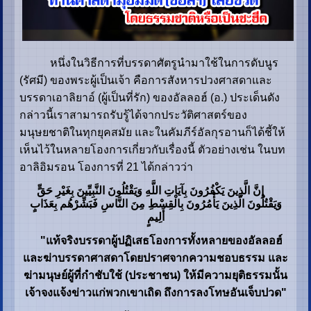
หนึ่งในวิธีการที่บรรดาศัตรูนำมาใช้ในการดับนูร
(รัศมี) ของพระผู้เป็นเจ้า คือการสังหารปวงศาสดาและ
บรรดาเอาลิยาอ์ (ผู้เป็นที่รัก) ของอัลลอฮ์ (อ.) ประเด็นดัง
กล่าวนี้เราสามารถรับรู้ได้จากประวัติศาสตร์ของ
มนุษยชาติในทุกยุคสมัย และในคัมภีร์อัลกุรอานก็ได้ชี้ให้
เห็นไว้ในหลายโองการเกี่ยวกับเรื่องนี้ ตัวอย่างเช่น ในบท
อาลิอิมรอน โองการที่ 21 ได้กล่าวว่า
إِنَّ الَّذِينَ يَكْفُرُونَ بِآيَاتِ اللَّهِ وَيَقْتُلُونَ النَّبِيِّينَ بِغَيْرِ حَقٍّ
وَيَقْتُلُونَ الَّذِينَ يَأْمُرُونَ بِالْقِسْطِ مِنَ النَّاسِ فَبَشِّرْهُم بِعَذَابٍ
أَلِيمٍ
"แท้จริงบรรดาผู้ปฏิเสธโองการทั้งหลายของอัลลอฮ์
และฆ่าบรรดาศาสดาโดยปราศจากความชอบธรรม และ
ฆ่ามนุษย์ผู้ที่กำชับใช้ (ประชาชน) ให้มีความยุติธรรมนั้น
เจ้าจงแจ้งข่าวแก่พวกเขาเถิด ถึงการลงโทษอันเจ็บปวด"