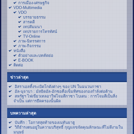
การเมือง-เศรษฐกิจ
VDO-Multimedia
VDO
บรรยายธรรม
สารคดี
เทปสัมมนา
เทปรายการโทรทัศน์
TV-Online
ภาพ-นิทรรศการ
ภาพ-กิจกรรม
หนังสือ
ตัวอย่างและบทคัดย่อ
E-BOOK
ติดต่อ
ข่าวล่าสุด
อิสราเอลทิ้งระเบิดโกดังต่างๆ ของ UN ในฉนวนกาซา
อัล-นุจาบา : มัสยิดอัล-อักซอคือเข็มทิศของกองกำลังต่อต้าน
สหรัฐฯ ไฟเขียวเทลอาวีฟโจมตีกาซา ไบเดน : การโจมตีเป็นสิ่ง
จำเป็น แต่การยึดครองนั้นผิด
บทความล่าสุด
บันทึก : โอกาสสุดท้ายของเนทันยาฮู
วิถีธำรงตนอยู่ในความบริสุทธิ์ กุญแจขจัดคุณลักษณะที่ไม่ดีงามใน
มนุษย์