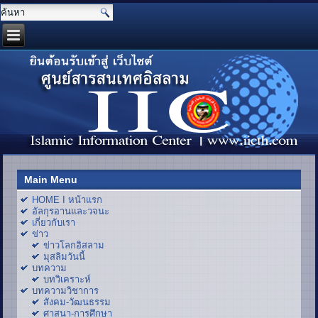
Main Menu
HOME I หน้าแรก
อัลกุรอานและวจนะ
เกี่ยวกับเรา
ข่าว
ข่าวโลกอิสลาม
มุสลิมวันนี้
บทความ
บทวิเคราะห์
บทความวิชาการ
สังคม-วัฒนธรรม
ศาสนา-การศึกษา