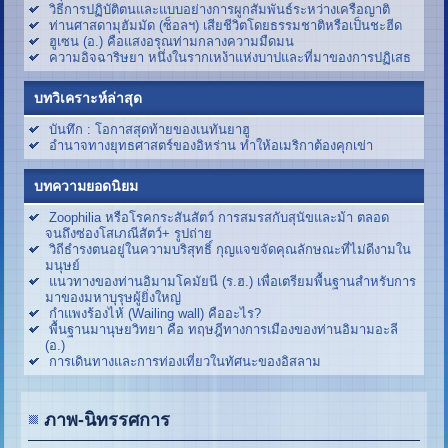
วิธีการปฏิบัติตนและแบบอย่างการผูกสัมพันธ์ระหว่างเครือญาติ
ท่านศาสดามุฮัมมัด (ซ็อลฯ) เสียชีวิตโดยธรรมชาติหรือเป็นชะฮีด
ฮูเซน (อ.) คือแสงอรุณท่ามกลางความมืดมน
ความอิจฉาริษยา หนึ่งในรากเหง้าแห่งบาปและที่มาของการปฏิเสธ
บทวิเคราะห์ล่าสุด
บันทึก : โอกาสสุดท้ายของเนทันยาฮู
อำนาจทางยุทธศาสตร์ของอิหร่าน ทำให้อเมริกาต้องคุกเข่า
บทความยอดนิยม
Zoophilia หรือโรคกระสันสัตว์ การสมรสกับสุนัขและม้า ตลอด
จนถึงซ่องโสเภณีสัตว์+ รูปถ่าย
วิถีธำรงตนอยู่ในความบริสุทธิ์ กุญแจขจัดคุณลักษณะที่ไม่ดีงามใน
มนุษย์
แนวทางของท่านอิมามโคมัยนี (ร.ฮ.) เพื่อเตรียมพื้นฐานสำหรับการ
มาของมหาบุรุษผู้ยิ่งใหญ่
กำแพงร้องไห้ (Wailing wall) คืออะไร?
พื้นฐานมานุษยวิทยา คือ ทฤษฎีทางการเมืองของท่านอิมามอะลี
(อ.)
การเดินทางและการท่องเที่ยวในทัศนะของอิสลาม
ภาพ-นิทรรศการ