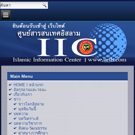
Main Menu
HOME I หน้าแรก
อัลกุรอานและวจนะ
เกี่ยวกับเรา
ข่าว
ข่าวโลกอิสลาม
มุสลิมวันนี้
บทความ
บทวิเคราะห์
บทความวิชาการ
สังคม-วัฒนธรรม
ศาสนา-การศึกษา