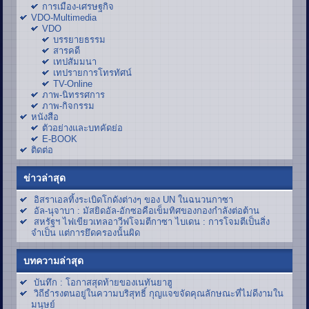
การเมือง-เศรษฐกิจ
VDO-Multimedia
VDO
บรรยายธรรม
สารคดี
เทปสัมมนา
เทปรายการโทรทัศน์
TV-Online
ภาพ-นิทรรศการ
ภาพ-กิจกรรม
หนังสือ
ตัวอย่างและบทคัดย่อ
E-BOOK
ติดต่อ
ข่าวล่าสุด
อิสราเอลทิ้งระเบิดโกดังต่างๆ ของ UN ในฉนวนกาซา
อัล-นุจาบา : มัสยิดอัล-อักซอคือเข็มทิศของกองกำลังต่อต้าน
สหรัฐฯ ไฟเขียวเทลอาวีฟโจมตีกาซา ไบเดน : การโจมตีเป็นสิ่ง
จำเป็น แต่การยึดครองนั้นผิด
บทความล่าสุด
บันทึก : โอกาสสุดท้ายของเนทันยาฮู
วิถีธำรงตนอยู่ในความบริสุทธิ์ กุญแจขจัดคุณลักษณะที่ไม่ดีงามใน
มนุษย์