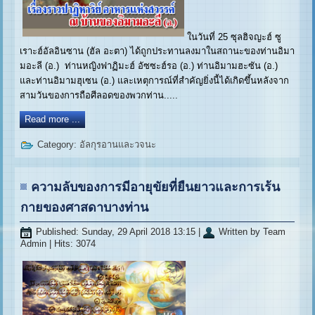
ในวันที่ 25 ซุลฮิจญะฮ์ ซู
เราะฮ์อัลอินซาน (ฮัล อะตา) ได้ถูกประทานลงมาในสถานะของท่านอิมา
มอะลี (อ.) ท่านหญิงฟาฏิมะฮ์ อัซซะฮ์รอ (อ.) ท่านอิมามฮะซัน (อ.)
และท่านอิมามฮุเซน (อ.) และเหตุการณ์ที่สำคัญยิ่งนี้ได้เกิดขึ้นหลังจาก
สามวันของการถือศีลอดของพวกท่าน.....
Read more ...
Category:
อัลกุรอานและวจนะ
ความลับของการมีอายุขัยที่ยืนยาวและการเร้น
กายของศาสดาบางท่าน
Published: Sunday, 29 April 2018 13:15
|
Written by Team
Admin
| Hits: 3074