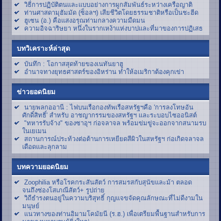
วิธีการปฏิบัติตนและแบบอย่างการผูกสัมพันธ์ระหว่างเครือญาติ
ท่านศาสดามุฮัมมัด (ซ็อลฯ) เสียชีวิตโดยธรรมชาติหรือเป็นชะฮีด
ฮูเซน (อ.) คือแสงอรุณท่ามกลางความมืดมน
ความอิจฉาริษยา หนึ่งในรากเหง้าแห่งบาปและที่มาของการปฏิเสธ
บทวิเคราะห์ล่าสุด
บันทึก : โอกาสสุดท้ายของเนทันยาฮู
อำนาจทางยุทธศาสตร์ของอิหร่าน ทำให้อเมริกาต้องคุกเข่า
ข่าวยอดนิยม
นายพลกออานี : ไฟบนเรือกองทัพเรือสหรัฐฯคือ 'การลงโทษอัน
ศักดิ์สิทธิ์' สำหรับ อาชญากรรมของสหรัฐฯ และระบอบไซออนิสต์
"ทหารรับจ้าง" ของซาอุฯ ก่อจลาจล พร้อมข่มขู่จะออกจากสนามรบ
ในเยเมน
สถานการณ์ประท้วงต่อต้านการเหยียดสีผิวในสหรัฐฯ ก่อเกิดจลาจล
เดือดและลุกลาม
บทความยอดนิยม
Zoophilia หรือโรคกระสันสัตว์ การสมรสกับสุนัขและม้า ตลอด
จนถึงซ่องโสเภณีสัตว์+ รูปถ่าย
วิถีธำรงตนอยู่ในความบริสุทธิ์ กุญแจขจัดคุณลักษณะที่ไม่ดีงามใน
มนุษย์
แนวทางของท่านอิมามโคมัยนี (ร.ฮ.) เพื่อเตรียมพื้นฐานสำหรับการ