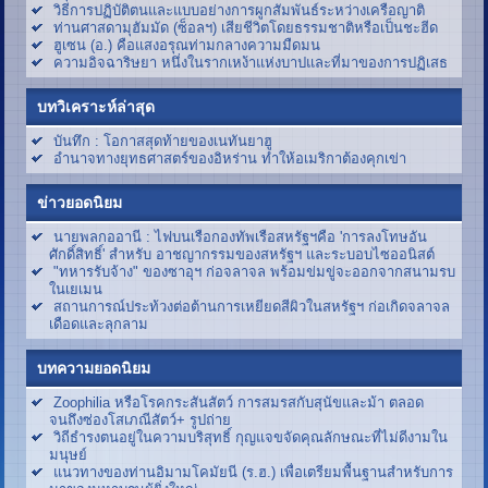
วิธีการปฏิบัติตนและแบบอย่างการผูกสัมพันธ์ระหว่างเครือญาติ
ท่านศาสดามุฮัมมัด (ซ็อลฯ) เสียชีวิตโดยธรรมชาติหรือเป็นชะฮีด
ฮูเซน (อ.) คือแสงอรุณท่ามกลางความมืดมน
ความอิจฉาริษยา หนึ่งในรากเหง้าแห่งบาปและที่มาของการปฏิเสธ
บทวิเคราะห์ล่าสุด
บันทึก : โอกาสสุดท้ายของเนทันยาฮู
อำนาจทางยุทธศาสตร์ของอิหร่าน ทำให้อเมริกาต้องคุกเข่า
ข่าวยอดนิยม
นายพลกออานี : ไฟบนเรือกองทัพเรือสหรัฐฯคือ 'การลงโทษอัน
ศักดิ์สิทธิ์' สำหรับ อาชญากรรมของสหรัฐฯ และระบอบไซออนิสต์
"ทหารรับจ้าง" ของซาอุฯ ก่อจลาจล พร้อมข่มขู่จะออกจากสนามรบ
ในเยเมน
สถานการณ์ประท้วงต่อต้านการเหยียดสีผิวในสหรัฐฯ ก่อเกิดจลาจล
เดือดและลุกลาม
บทความยอดนิยม
Zoophilia หรือโรคกระสันสัตว์ การสมรสกับสุนัขและม้า ตลอด
จนถึงซ่องโสเภณีสัตว์+ รูปถ่าย
วิถีธำรงตนอยู่ในความบริสุทธิ์ กุญแจขจัดคุณลักษณะที่ไม่ดีงามใน
มนุษย์
แนวทางของท่านอิมามโคมัยนี (ร.ฮ.) เพื่อเตรียมพื้นฐานสำหรับการ