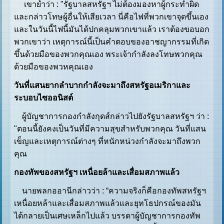
เขาย้ำว่า : "รัฐบาลสหรัฐฯ ไม่ต้องมองหาผู้กระทำผิด
และกล่าวโทษผู้อื่นให้เสียเวลา นี่คือไฟที่พวกเขาจุดขึ้นเอง
และในวันนี้ไฟนี้มันได้ปกคลุมพวกเขาแล้ว เราต้องขอบอก
พวกเขาว่า เหตุการณ์นี้เป็นคำตอบของอาชญากรรมที่เกิด
ขึ้นด้วยมือของพวกคุณเอง พระเจ้ากำลังลงโทษพวกคุณ
ด้วยมือของพวหคุณเอง
วันที่แสนยากลำบากกำลังจะมาถึงสหรัฐอเมริกาและ
ระบอบไซออนิสต์
ผู้บัญชาการกองกำลังกุดส์กล่าวไปยังรัฐบาลสหรัฐฯ ว่า :
"ตอนนี้ยังคงเป็นวันที่มีความสุขสำหรับพวกคุณ วันที่แสน
เข็ญและเหตุการณ์ต่างๆ ที่หนักหน่วงกำลังจะมาถึงพวก
คุณ
กองทัพของสหรัฐฯ เหนื่อยล้าและเสื่อมสภาพแล้ว
นายพลกออานีกล่าวว่า : “ความจริงก็คือกองทัพสหรัฐฯ
เหนื่อยหล้าและเสื่อมสภาพแล้วและยุทโธปกรณ์ของมัน
ได้กลายเป็นเศษเหล็กไปแล้ว บรรดาผู้บัญชาการกองทัพ