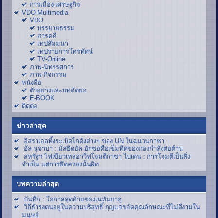
การเมือง-เศรษฐกิจ
VDO-Multimedia
VDO
บรรยายธรรม
สารคดี
เทปสัมมนา
เทปรายการโทรทัศน์
TV-Online
ภาพ-นิทรรศการ
ภาพ-กิจกรรม
หนังสือ
ตัวอย่างและบทคัดย่อ
E-BOOK
ติดต่อ
ข่าวล่าสุด
อิสราเอลทิ้งระเบิดโกดังต่างๆ ของ UN ในฉนวนกาซา
อัล-นุจาบา : มัสยิดอัล-อักซอคือเข็มทิศของกองกำลังต่อต้าน
สหรัฐฯ ไฟเขียวเทลอาวีฟโจมตีกาซา ไบเดน : การโจมตีเป็นสิ่ง
จำเป็น แต่การยึดครองนั้นผิด
บทความล่าสุด
บันทึก : โอกาสสุดท้ายของเนทันยาฮู
วิถีธำรงตนอยู่ในความบริสุทธิ์ กุญแจขจัดคุณลักษณะที่ไม่ดีงามใน
มนุษย์