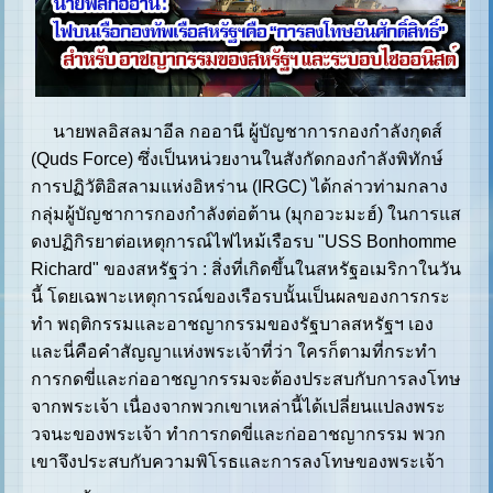
นายพลอิสลมาอีล กออานี ผู้บัญชาการกองกำลังกุดส์
(Quds Force) ซึ่งเป็นหน่วยงานในสังกัดกองกำลังพิทักษ์
การปฏิวัติอิสลามแห่งอิหร่าน (IRGC) ได้กล่าวท่ามกลาง
กลุ่มผู้บัญชาการกองกำลังต่อต้าน (มุกอวะมะฮ์) ในการแส
ดงปฏิกิรยาต่อเหตุการณ์ไฟไหม้เรือรบ "USS Bonhomme
Richard" ของสหรัฐว่า : สิ่งที่เกิดขึ้นในสหรัฐอเมริกาในวัน
นี้ โดยเฉพาะเหตุการณ์ของเรือรบนั้นเป็นผลของการกระ
ทำ พฤติกรรมและอาชญากรรมของรัฐบาลสหรัฐฯ เอง
และนี่คือคำสัญญาแห่งพระเจ้าที่ว่า ใครก็ตามที่กระทำ
การกดขี่และก่ออาชญากรรมจะต้องประสบกับการลงโทษ
จากพระเจ้า เนื่องจากพวกเขาเหล่านี้ได้เปลี่ยนแปลงพระ
วจนะของพระเจ้า ทำการกดขี่และก่ออาชญากรรม พวก
เขาจึงประสบกับความพิโรธและการลงโทษของพระเจ้า