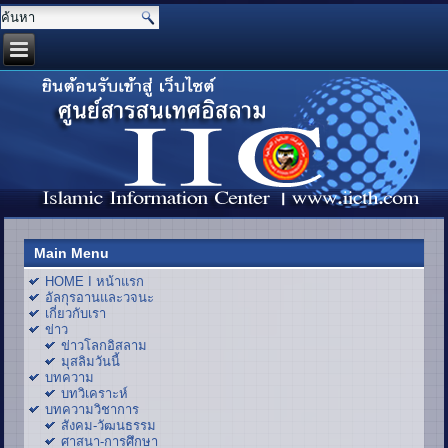
Main Menu
HOME I หน้าแรก
อัลกุรอานและวจนะ
เกี่ยวกับเรา
ข่าว
ข่าวโลกอิสลาม
มุสลิมวันนี้
บทความ
บทวิเคราะห์
บทความวิชาการ
สังคม-วัฒนธรรม
ศาสนา-การศึกษา