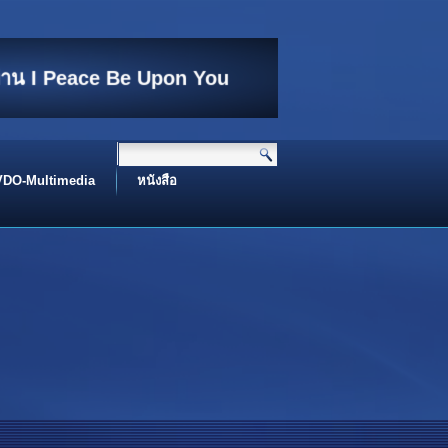
ท่าน I Peace Be Upon You
 name of Allah I بِسْــــــــــــــــــمِ اﷲِالرَّحْمَنِ اارَّحِيم
Assalamualaikum I اَلسَّلَامُ عَلَيْكُم
VDO-Multimedia
หนังสือ