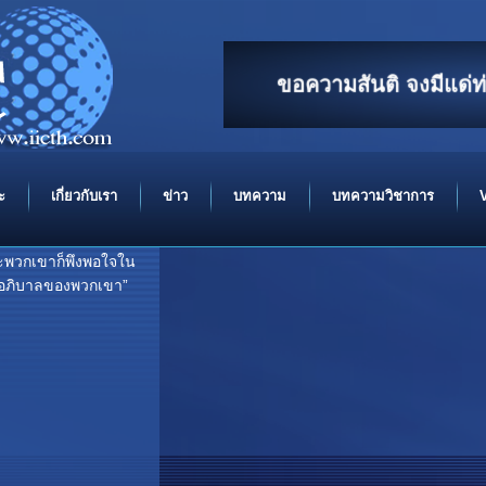
ขอความสันติ จงมีแด่
In the
ะ
เกี่ยวกับเรา
ข่าว
บทความ
บทความวิชาการ
ะพวกเขาก็พึงพอใจใน
ะผู้อภิบาลของพวกเขา”
..