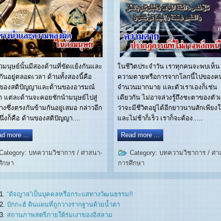
วมนุษย์นั้นมีสองด้านที่ขัดแย้งกันและ
ในชีวิตประจำวัน เราทุกคนจะพบเห็น
ู้กันอยู่ตลอดเวลา ด้านทั้งสองนี้คือ
ความตายหรือการจากโลกนี้ไปของค
นของสติปัญญาและด้านของอารมณ์
จำนวนมากมาย และตัวเราเองก็เช่น
่ำ แต่ละด้านจะคอยชักนำมนุษย์ไปสู่
เดียวกัน ไม่อาจล่วงรู้ถึงชะตาของตัว
างซึ่งตรงกันข้ามกันอยู่เสมอ กล่าวอีก
ว่าจะมีชีวิตอยู่ได้อีกยาวนานสักเพียง
นึ่งก็คือ ด้านของสติปัญญา....
และไม่ช้าก็เร็ว เราก็จะต้อง.....
d more ...
Read more ...
Category:
บทความวิชาการ
/
ศาสนา-
Category:
บทความวิชาการ
/
ศา
ศึกษา
การศึกษา
“ดัจญาล”เป็นบุคคลหรือกระแสทางวัฒนธรรม!!
บักกะฮ์ ดินแดนที่ถูกวางรากฐานด้วยน้ำตา
สถานภาพสตรีภายใต้ร่มเงาของอิสลาม