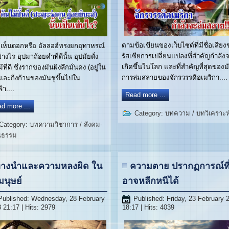
ตามข้อเขียนของเว็บไซต์ที่มีชื่อเสีย
มิเห็นดอกหรือ อัลลอฮ์ทรงยกอุทาหรณ์
รัสเซียการเปลี่ยนแปลงที่สำคัญกำลัง
่างไร อุปมาถ้อยคำที่ดีนั้น อุปมัยดั่ง
เกิดขึ้นในโลก และที่สำคัญที่สุดของม
้ที่ดี ซึ่งรากของมันฝังลึกมั่นคง (อยู่ใน
การล่มสลายของจักรวรรดิอเมริกา....
 และกิ่งก้านของมันชูขึ้นไปใน
้า....
Read more ...
d more ...
Category:
บทความ
/
บทวิเคราะห
Category:
บทความวิชาการ
/
สังคม-
นธรรม
างนำและความหลงผิด ใน
ความตาย ปรากฏการณ์ที่
มนุษย์
อาจหลีกหนีได้
Published: Wednesday, 28 February
Published: Friday, 23 February 
 21:17
| Hits: 2979
18:17
| Hits: 4039