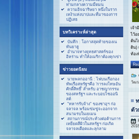
ท่ามกลางความมืดมน
ความอิจฉาริษยา หนึ่งในราก
เหง้าแห่งบาปและที่มาของการ
ปฏิเสธ
เจ้า
บทวิเคราะห์ล่าสุด
ไว้อย
ต้นไม
บันทึก : โอกาสสุดท้ายของเน
ทันยาฮู
ดิน)
อำนาจทางยุทธศาสตร์ของ
ท้องฟ
อิหร่าน ทำให้อเมริกาต้องคุกเข่า
Rea
ข่าวยอดนิยม
นายพลกออานี : ไฟบนเรือกอง
วัฒ
ทัพเรือสหรัฐฯคือ 'การลงโทษอัน
ศักดิ์สิทธิ์' สำหรับ อาชญากรรม
ของสหรัฐฯ และระบอบไซออนิ
สต์
ท
"ทหารรับจ้าง" ของซาอุฯ ก่อ
จลาจล พร้อมข่มขู่จะออกจาก
ตัว
สนามรบในเยเมน
สถานการณ์ประท้วงต่อต้านการ
เหยียดสีผิวในสหรัฐฯ ก่อเกิด
2018
จลาจลเดือดและลุกลาม