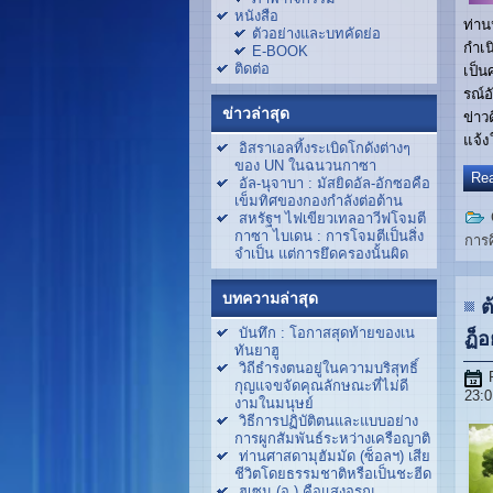
หนังสือ
ท่าน
ตัวอย่างและบทคัดย่อ
กำเน
E-BOOK
ติดต่อ
เป็น
รณ์อ
ข่าวล่าสุด
ข่าว
แจ้ง
อิสราเอลทิ้งระเบิดโกดังต่างๆ
ของ UN ในฉนวนกาซา
Rea
อัล-นุจาบา : มัสยิดอัล-อักซอคือ
เข็มทิศของกองกำลังต่อต้าน
สหรัฐฯ ไฟเขียวเทลอาวีฟโจมตี
กาซา ไบเดน : การโจมตีเป็นสิ่ง
การ
จำเป็น แต่การยึดครองนั้นผิด
บทความล่าสุด
ต
บันทึก : โอกาสสุดท้ายของเน
ฏ็อ
ทันยาฮู
วิถีธำรงตนอยู่ในความบริสุทธิ์
กุญแจขจัดคุณลักษณะที่ไม่ดี
23:0
งามในมนุษย์
วิธีการปฏิบัติตนและแบบอย่าง
การผูกสัมพันธ์ระหว่างเครือญาติ
ท่านศาสดามุฮัมมัด (ซ็อลฯ) เสีย
ชีวิตโดยธรรมชาติหรือเป็นชะฮีด
ฮูเซน (อ.) คือแสงอรุณ