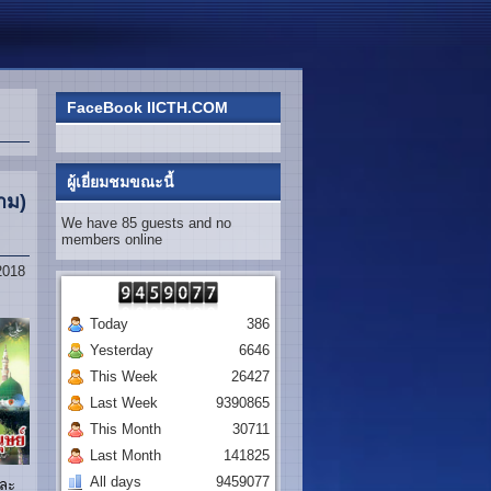
FaceBook IICTH.COM
ผู้เยี่ยมชมขณะนี้
มาม)
We have 85 guests and no
members online
2018
Today
386
Yesterday
6646
This Week
26427
Last Week
9390865
This Month
30711
Last Month
141825
All days
9459077
และ