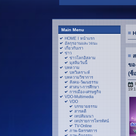
Main Menu
H
HOME I หน้าแรก
อัลกุรอานและวจนะ
เกี่ยวกับเรา
ข่าว
ส
ข่าวโลกอิสลาม
มุสลิมวันนี้
ของ
บทความ
บทวิเคราะห์
(ซ็
บทความวิชาการ
สังคม-วัฒนธรรม
ศาสนา-การศึกษา
19:1
การเมือง-เศรษฐกิจ
VDO-Multimedia
VDO
บรรยายธรรม
สารคดี
เทปสัมมนา
เทปรายการโทรทัศน์
TV-Online
ภาพ-นิทรรศการ
ภาพ-กิจกรรม