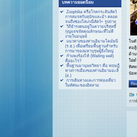
บทความยอดนิยม
Zoophilia หรือโรคกระสันสัตว์
การสมรสกับสุนัขและม้า ตลอด
จนถึงซ่องโสเภณีสัตว์+ รูปถ่าย
วิถีธำรงตนอยู่ในความบริสุทธิ์
กุญแจขจัดคุณลักษณะที่ไม่ดี
งามในมนุษย์
ในตั
แนวทางของท่านอิมามโคมัยนี
(ร.ฮ.) เพื่อเตรียมพื้นฐานสำหรับ
ต่อส
การมาของมหาบุรุษผู้ยิ่งใหญ่
ด้า
กำแพงร้องไห้ (Wailing wall)
ใฝ่ต
คืออะไร?
พื้นฐานมานุษยวิทยา คือ ทฤษฎี
ทิศท
ทางการเมืองของท่านอิมามอะลี
นัยห
(อ.)
การเดินทางและการท่องเที่ยว
Rea
ในทัศนะของอิสลาม
การ