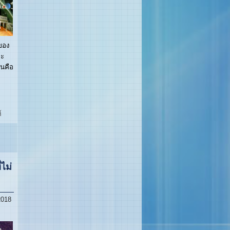
งของ
จะ
ันคือ
์
ไม่
2018