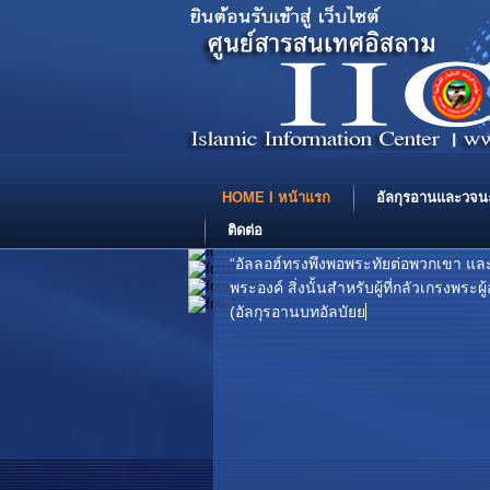
HOME I หน้าแรก
อัลกุรอานและวจน
ติดต่อ
“อัลลอฮ์ทรงพึงพอพระทัยต่อพวกเขา แล
พระองค์ สิ่งนั้นสำหรับผู้ที่กลัวเกรงพร
(อัลกุรอานบทอัลบัยยินะฮ์ โองการที่ 8) .