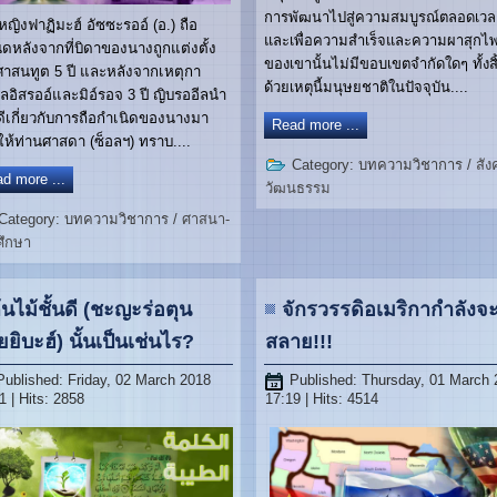
การพัฒนาไปสู่ความสมบูรณ์ตลอดเวล
หญิงฟาฏิมะฮ์ อัซซะรออ์ (อ.) ถือ
และเพื่อความสำเร็จและความผาสุกไพ
ิดหลังจากที่บิดาของนางถูกแต่งตั้ง
ของเขานั้นไม่มีขอบเขตจำกัดใดๆ ทั้งสิ
ศาสนทูต 5 ปี และหลังจากเหตุกา
ด้วยเหตุนี้มนุษยชาติในปัจจุบัน....
ัลอิสรออ์และมิอ์รอจ 3 ปี ญิบรออีลนำ
ดีเกี่ยวกับการถือกำเนิดของนางมา
Read more ...
ให้ท่านศาสดา (ซ็อลฯ) ทราบ....
Category:
บทความวิชาการ
/
สัง
d more ...
วัฒนธรรม
Category:
บทความวิชาการ
/
ศาสนา-
ศึกษา
้นไม้ชั้นดี (ชะญะร่อตุน
จักรวรรดิอเมริกากำลังจะ
ยยิบะฮ์) นั้นเป็นเช่นไร?
สลาย!!!
Published: Friday, 02 March 2018
Published: Thursday, 01 March
1
| Hits: 2858
17:19
| Hits: 4514