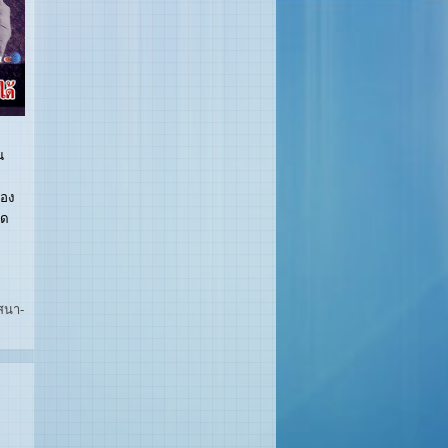
น
เอง
ใด
สนา-