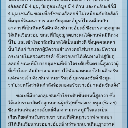
งอัลลอฮ์มี 4 มุม, บัยตุลมะอ์มูร มี 4 ด้าน และกะอ์บะฮ์ก็มี
4 มุม เช่นกัน ขณะที่อรัชของอัลลอฮ์ ไม่เหมือนกับบัลลังก์
ที่มนุษย์จินตนาการ และบัยตุลมะอ์มูรก็ไม่เหมือนกับ
อาคารที่เป็นหินหรือดิน ดังเช่น กะอ์บะฮ์ ซึ่งบรรดาฮุจญาต
ได้เดินเวียนรอบ ขณะที่มีฮุจญาตบางคนได้ผ่านพ้นมิติตรง
นี้ไป และเข้าใจอาลัมมิษาลได้เป็นอย่างดี ซึ่งบุคคลเหล่า
นั้น ได้แก่ “บรรดาผู้มีความยำเกรงต่อไฟนรกและมีความ
กระหายในสรวงสวรรค์” ซึ่งพวกเขาได้เดินทางไปสู่บัยตุ
ลลอฮ์ ขณะที่มีบางกลุ่มชนที่เข้าใจระดับชั้นตรงนี้สูงกว่าผู้
ที่เข้าใจอาลัมมิษาล พวกเขาได้พัฒนาตนเองไปจนถึงอรัช
แห่งพระเจ้า ดังเช่น ท่านฮาริซะฮ์ บุตรของซัยด์ ซึ่งพูด
ว่า“ประหนึ่งว่าฉันกำลังจ้องมองอรัชเราะฮ์มานอันชัดแจ้ง”
ขณะที่มีบางกลุ่มชนเข้าใจระดับชั้นตรงนี้สูงกว่า ซึ่ง
ได้แก่บรรดาอิตรัตลูกหลานผู้บริสุทธิ์ของเราะซูล (ซ็อลฯ)
ซึ่งแก่นแท้ของกะอ์บะฮ์คือ ความภาคภูมิใจและเป็น
เกียรติยศสำหรับพวกเขา ขณะที่เดินเฏาะวาฟ พวกเขา
มิได้เดินเวียนวนรอบกะอ์บะฮ์ ทว่าพวกเขาเดินเฏาะวาฟ