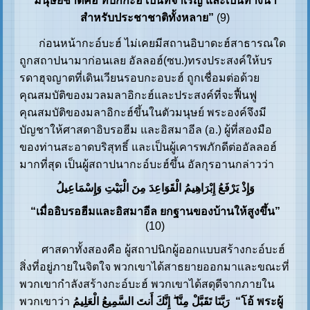
มนุษยชาติคือ ที่บักกะฮ์ เป็นที่จำเริญ และเป็นทางนำ
สำหรับประชาชาติทั้งหลาย”
(9)
ก่อนหน้ากะอ์บะฮ์ ไม่เคยมีสถานอิบาดะฮ์สาธารณใด
ถูกสถาปนามาก่อนเลย อัลลอฮ์(ซบ.)ทรงประสงค์ให้บร
รดาฮุจญาตที่เดินเวียนรอบกะอบะฮ์ ถูกเชื่อมต่อด้วย
คุณสมบัติของมวลมลาอิกะฮ์และประสงค์ที่จะฟื้นฟู
คุณสมบัติของมลาอิกะฮ์ขึ้นในตัวมนุษย์ พระองค์จึงมี
บัญชาให้ศาสดาอิบรอฮีม และอิสมาอีล (อ.) ผู้ที่สองมือ
ของท่านสะอาดบริสุทธิ์ และเป็นผู้เคารพภักดีต่ออัลลอฮ์
มากที่สุด เป็นผู้สถาปนากะอ์บะฮ์ขึ้น อัลกุรอานกล่าวว่า
وَإِذْ يَرْفَعُ إِبْرَاهِيمُ الْقَوَاعِدَ مِنَ الْبَيْتِ وَإِسْمَاعِيلُ
“เมื่ออิบรอฮีมและอิสมาอีล ยกฐานของบ้านให้สูงขึ้น”
(10)
ศาสดาทั้งสองคือ ผู้สถาปนิกผู้ออกแบบสร้างกะอ์บะฮ์
สิ่งที่อยู่ภายในจิตใจ พวกเขาได้สาธยายออกมาและขณะที่
พวกเขากำลังสร้างกะอ์บะฮ์ พวกเขาได้สดุดีจากภายใน
พวกเขาว่า
رَبَّنَا تَقَبَّلْ مِنَّا ۖ إِنَّكَ أَنتَ السَّمِيعُ الْعَلِيمُ “โอ้ พระผู้