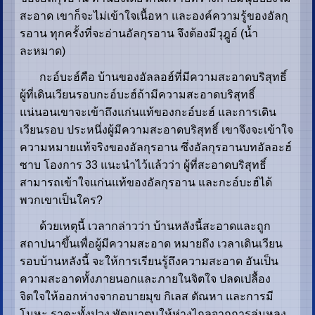
สะอาด เขาก็จะไม่เข้าใจเนื้อหา และองค์ความรู้ของอัลกุ
รอาน ทุกครั้งที่จะอ่านอัลกุรอาน จึงต้องมีวุฎูอ์ (น้ำ
ละหมาด)
กะอ์บะฮ์คือ บ้านของอัลลอฮ์ที่มีความสะอาดบริสุทธิ์
ผู้ที่เดินเวียนรอบกะอ์บะฮ์ถ้ามีความสะอาดบริสุทธิ์
แน่นอนเขาจะเข้าถึงแก่นแท้ของกะอ์บะฮ์ และการเดิน
เวียนรอบ ประหนึ่งผู้มีความสะอาดบริสุทธิ์ เขาจึงจะเข้าใจ
ความหมายแท้จริงของอัลกุรอาน ซึ่งอัลกุรอานบทอัลอะฮ์
ซาบ โองการ 33 แนะนำไว้แล้วว่า ผู้ที่สะอาดบริสุทธิ์
สามารถเข้าใจแก่นแท้ของอัลกุรอาน และกะอ์บะฮ์ได้
พวกเขาเป็นใคร?
ด้วยเหตุนี้ เวลากล่าวว่า บ้านหลังนี้สะอาดและถูก
สถาปนาขึ้นเพื่อผู้มีความสะอาด หมายถึง เวลาเดินเวียน
รอบบ้านหลังนี้ จะให้การเรียนรู้ถึงความสะอาด อันเป็น
ความสะอาดทั้งภายนอกและภายในจิตใจ ปลดเปลื้อง
จิตใจให้ออกห่างจากอบายมุข กิเลส ตัณหา และการมี
โมหะ ราคะทั้งปวง พัฒนาตนให้ห่างไกลจากการลุ่มหลง