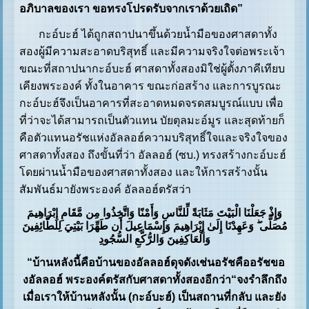
อภิบาลของเรา ขอทรงโปรดรับจากเราด้วยเถิด”
กะอ์บะฮ์ ได้ถูกสถาปนาขึ้นด้วยน้ำมือของศาสดาทั้ง
สองผู้มีความสะอาดบริสุทธิ์ และมีความจริงใจต่อพระเจ้า
ขณะที่สถาปนากะอ์บะฮ์ ศาสดาทั้งสองมิใช่ผู้ตั้งภาคีเทียบ
เคียงพระองค์ ทั้งในอาคาร ขณะก่อสร้าง และการบูรณะ
กะอ์บะฮ์จึงเป็นอาคารที่สะอาดหมดจรดสมบูรณ์แบบ เพื่อ
ที่ว่าจะได้สามารถเป็นตัวแทน บัยตุลมะอ์มูร และสุดท้ายก็
คือตัวแทนอรัชแห่งอัลลอฮ์ความบริสุทธิ์ใจและจริงใจของ
ศาสดาทั้งสอง ถึงขั้นที่ว่า อัลลอฮ์ (ซบ.) ทรงสร้างกะอ์บะฮ์
โดยผ่านน้ำมือของศาสดาทั้งสอง และให้การสร้างนั้น
สัมพันธ์มายังพระองค์ อัลลอฮ์ตรัสว่า
وَإِذْ جَعَلْنَا الْبَيْتَ مَثَابَةً لِّلنَّاسِ وَأَمْنًا وَاتَّخِذُوا مِن مَّقَامِ إِبْرَاهِيمَ
مُصَلًّى ۖ وَعَهِدْنَا إِلَىٰ إِبْرَاهِيمَ وَإِسْمَاعِيلَ أَن طَهِّرَا بَيْتِيَ لِلطَّائِفِينَ
وَالْعَاكِفِينَ وَالرُّكَّعِ السُّجُودِ
“บ้านหลังนี้คือบ้านของอัลลอฮ์ดุจดังเช่นอรัชคืออรัชขอ
งอัลลอฮ์ พระองค์ตรัสกับศาสดาทั้งสองอีกว่า“จงรำลึกถึง
เมื่อเราให้บ้านหลังนั้น (กะอ์บะฮ์) เป็นสถานที่กลับ และยัง