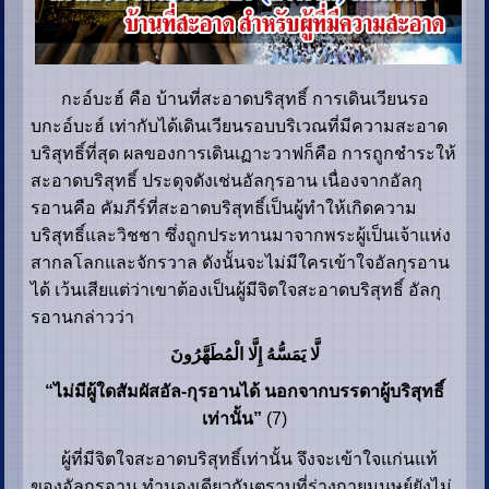
กะอ์บะฮ์ คือ บ้านที่สะอาดบริสุทธิ์ การเดินเวียนรอ
บกะอ์บะฮ์ เท่ากับได้เดินเวียนรอบบริเวณที่มีความสะอาด
บริสุทธิ์ที่สุด ผลของการเดินเฏาะวาฟก็คือ การถูกชำระให้
สะอาดบริสุทธิ์ ประดุจดังเช่นอัลกุรอาน เนื่องจากอัลกุ
รอานคือ คัมภีร์ที่สะอาดบริสุทธิ์เป็นผู้ทำให้เกิดความ
บริสุทธิ์และวิชชา ซึ่งถูกประทานมาจากพระผู้เป็นเจ้าแห่ง
สากลโลกและจักรวาล ดังนั้นจะไม่มีใครเข้าใจอัลกุรอาน
ได้ เว้นเสียแต่ว่าเขาต้องเป็นผู้มีจิตใจสะอาดบริสุทธิ์ อัลกุ
รอานกล่าวว่า
لَّا يَمَسُّهُ إِلَّا الْمُطَهَّرُونَ
“ไม่มีผู้ใดสัมผัสอัล-กุรอานได้ นอกจากบรรดาผู้บริสุทธิ์
เท่านั้น”
(7)
ผู้ที่มีจิตใจสะอาดบริสุทธิ์เท่านั้น จึงจะเข้าใจแก่นแท้
ของอัลกุรอาน ทำนองเดียวกันตราบที่ร่างกายมนุษย์ยังไม่