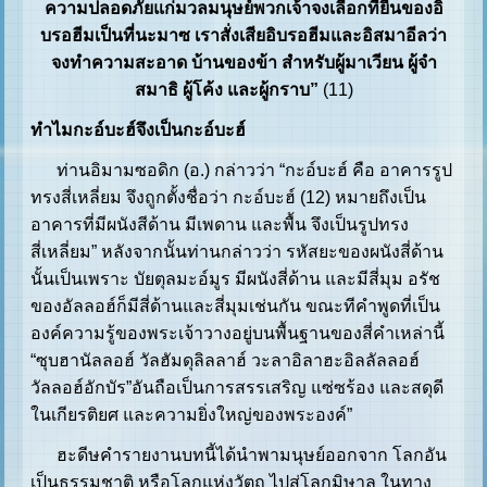
ความปลอดภัยแก่มวลมนุษย์พวกเจ้าจงเลือกที่ยืนของอิ
บรอฮีมเป็นที่นะมาซ เราสั่งเสียอิบรอฮีมและอิสมาอีลว่า
จงทำความสะอาด บ้านของข้า สำหรับผู้มาเวียน ผู้จำ
สมาธิ ผู้โค้ง และผู้กราบ”
(11)
ทำไมกะอ์บะฮ์จึงเป็นกะอ์บะฮ์
ท่านอิมามซอดิก (อ.) กล่าวว่า “กะอ์บะฮ์ คือ อาคารรูป
ทรงสี่เหลี่ยม จึงถูกตั้งชื่อว่า กะอ์บะฮ์ (12) หมายถึงเป็น
อาคารที่มีผนังสีด้าน มีเพดาน และพื้น จึงเป็นรูปทรง
สี่เหลี่ยม” หลังจากนั้นท่านกล่าวว่า รหัสยะของผนังสี่ด้าน
นั้นเป็นเพราะ บัยตุลมะอ์มูร มีผนังสี่ด้าน และมีสี่มุม อรัช
ของอัลลอฮ์ก็มีสี่ด้านและสี่มุมเช่นกัน ขณะทีคำพูดที่เป็น
องค์ความรู้ของพระเจ้าวางอยู่บนพื้นฐานของสี่คำเหล่านี้
“ซุบฮานัลลอฮ์ วัลฮัมดุลิลลาฮ์ วะลาอิลาฮะอิลลัลลอฮ์
วัลลอฮ์อักบัร”อันถือเป็นการสรรเสริญ แซ่ซร้อง และสดุดี
ในเกียรติยศ และความยิ่งใหญ่ของพระองค์”
ฮะดีษคำรายงานบทนี้ได้นำพามนุษย์ออกจาก โลกอัน
เป็นธรรมชาติ หรือโลกแห่งวัตถุ ไปสู่โลกมิษาล ในทาง