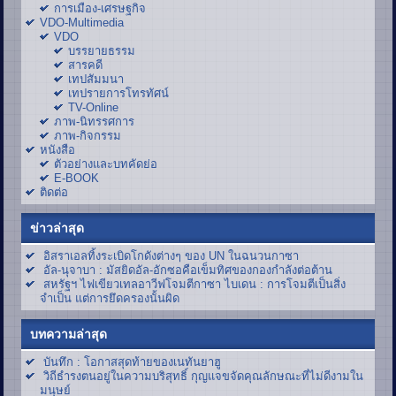
การเมือง-เศรษฐกิจ
VDO-Multimedia
VDO
บรรยายธรรม
สารคดี
เทปสัมมนา
เทปรายการโทรทัศน์
TV-Online
ภาพ-นิทรรศการ
ภาพ-กิจกรรม
หนังสือ
ตัวอย่างและบทคัดย่อ
E-BOOK
ติดต่อ
ข่าวล่าสุด
อิสราเอลทิ้งระเบิดโกดังต่างๆ ของ UN ในฉนวนกาซา
อัล-นุจาบา : มัสยิดอัล-อักซอคือเข็มทิศของกองกำลังต่อต้าน
สหรัฐฯ ไฟเขียวเทลอาวีฟโจมตีกาซา ไบเดน : การโจมตีเป็นสิ่ง
จำเป็น แต่การยึดครองนั้นผิด
บทความล่าสุด
บันทึก : โอกาสสุดท้ายของเนทันยาฮู
วิถีธำรงตนอยู่ในความบริสุทธิ์ กุญแจขจัดคุณลักษณะที่ไม่ดีงามใน
มนุษย์