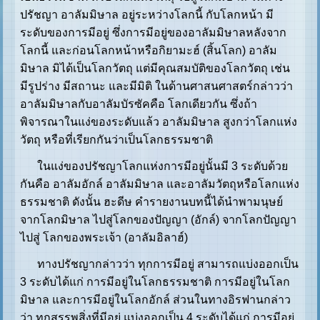
ปรัชญา อาลัมมิษาล อยู่ระหว่างโลกนี้ กับโลกหน้า มี
ระดับของการมีอยู่ ซึ่งการมีอยู่ของอาลัมมิษาลหลังจาก
โลกนี้ และก่อนโลกหน้าหรือกิยามะฮ์ (สิ้นโลก) อาลัม
มิษาล มิได้เป็นโลกวัตถุ แต่มีคุณสมบัติของโลกวัตถุ เช่น
มีรูปร่าง มีสถานะ และมีมิติ ในด้านศาสนศาสตร์กล่าวว่า
อาลัมมิษาลกับอาลัมบัรซัคคือ โลกเดียวกัน ซึ่งถ้า
พิจารณาในแง่ของระดับแล้ว อาลัมมิษาล สูงกว่าโลกแห่ง
วัตถุ หรือที่เรียกกันว่าเป็นโลกธรรมชาติ
ในแง่ของปรัชญาโลกแห่งการมีอยู่นั้นมี 3 ระดับด้วย
กันคือ อาลัมอักล์ อาลัมมิษาล และอาลัมวัตถุหรือโลกแห่ง
ธรรมชาติ ดังนั้น ฮะดีษ คำรายงานบทนี้ได้นำพามนุษย์
จากโลกมิษาล ไปสู่โลกของปัญญา (อักล์) จากโลกปัญญา
ไปสู่ โลกของพระเจ้า (อาลัมอิลาฮ์)
ทางปรัชญากล่าวว่า ทุกการมีอยู่ สามารถแบ่งออกเป็น
3 ระดับได้แก่ การมีอยู่ในโลกธรรมชาติ การมีอยู่ในโลก
มิษาล และการมีอยู่ในโลกอักล์ ส่วนในทางอิรฟานกล่าว
ว่า ทุกสรรพสิ่งที่มีอยู่ แบ่งออกเป็น 4 ระดับได้แก่ การมีอยู่