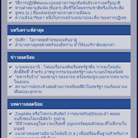
วิธีการปฏิบัติตนและแบบอย่างการผูกสัมพันธ์ระหว่างเครือญาติ
ท่านศาสดามุฮัมมัด (ซ็อลฯ) เสียชีวิตโดยธรรมชาติหรือเป็นชะฮีด
ฮูเซน (อ.) คือแสงอรุณท่ามกลางความมืดมน
ความอิจฉาริษยา หนึ่งในรากเหง้าแห่งบาปและที่มาของการปฏิเสธ
บทวิเคราะห์ล่าสุด
บันทึก : โอกาสสุดท้ายของเนทันยาฮู
อำนาจทางยุทธศาสตร์ของอิหร่าน ทำให้อเมริกาต้องคุกเข่า
ข่าวยอดนิยม
นายพลกออานี : ไฟบนเรือกองทัพเรือสหรัฐฯคือ 'การลงโทษอัน
ศักดิ์สิทธิ์' สำหรับ อาชญากรรมของสหรัฐฯ และระบอบไซออนิสต์
"ทหารรับจ้าง" ของซาอุฯ ก่อจลาจล พร้อมข่มขู่จะออกจากสนามรบ
ในเยเมน
สถานการณ์ประท้วงต่อต้านการเหยียดสีผิวในสหรัฐฯ ก่อเกิดจลาจล
เดือดและลุกลาม
บทความยอดนิยม
Zoophilia หรือโรคกระสันสัตว์ การสมรสกับสุนัขและม้า ตลอด
จนถึงซ่องโสเภณีสัตว์+ รูปถ่าย
วิถีธำรงตนอยู่ในความบริสุทธิ์ กุญแจขจัดคุณลักษณะที่ไม่ดีงามใน
มนุษย์
แนวทางของท่านอิมามโคมัยนี (ร.ฮ.) เพื่อเตรียมพื้นฐานสำหรับการ