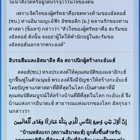
ไม่นำสิ่งใดหรือผู้ใดบรรจุไว้ในใจของตน
เพราะจิตใจของผู้ศรัทธาคือเขตหวงห้ามของอัลลอฮ์
(ซบ.) ท่านอิมามญะอ์ฟัร อัซซอดิก (อ.) หลานรักของท่าน
ศาสดา (ซ็อลฯ) กล่าวว่า “หัวใจของผู้ศรัทธาคือ ฮะรัมขอ
งอัลลอฮ์ ดังนั้น จงอย่าผู้ใดให้พำนักอยู่ในฮะรัมขอ
งอัลลอฮ์นอกจากพระองค์”
อิบรอฮีมและอิสมาอีล คือ สถาปนิกผู้สร้างกะอ์บะฮ์
ลลอฮ์(ซบ.) ทรงประสงค์ให้คุณสมบัติของมลาอิกะฮ์
ถูกฟื้นฟูในตัวมนุษย์ พระองค์จึงมีบัญชาให้สร้างกะอ์บะฮ์
โดยบัญชาแก่ศาสดาที่ดีที่สุดในโลก เป็นศาสดาที่มี
คุณสมบัติสมบูรณ์ให้สร้างบ้านที่ดีที่สุดในโลก กะอ์บะฮ์ จึง
บ้านแห่งการอิบาดะฮ์ สาธารณแห่งแรกของโลก อัลกุรอา
นกล่าวว่า
إِنَّ أَوَّلَ بَيْتٍ وُضِعَ لِلنَّاسِ لَلَّذِي بِبَكَّةَ مُبَارَكًا وَهُدًى لِّلْعَالَمِينَ
“บ้านหลังแรก (สถานอิบาดะฮ์) ถูกตั้งขึ้นสำหรับ