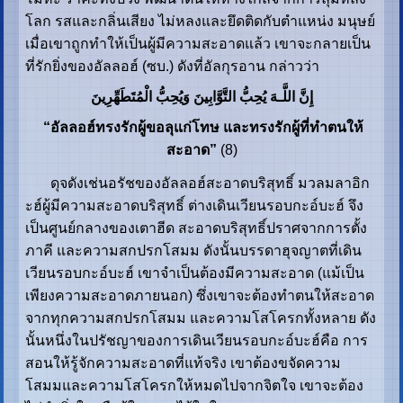
โลก รสและกลิ่นเสียง ไม่หลงและยึดติดกับตำแหน่ง มนุษย์
เมื่อเขาถูกทำให้เป็นผู้มีความสะอาดแล้ว เขาจะกลายเป็น
ที่รักยิ่งของอัลลอฮ์ (ซบ.) ดังที่อัลกุรอาน กล่าวว่า
إِنَّ اللَّـهَ يُحِبُّ التَّوَّابِينَ وَيُحِبُّ الْمُتَطَهِّرِينَ
“อัลลอฮ์ทรงรักผู้ขอลุแก่โทษ และทรงรักผู้ที่ทำตนให้
สะอาด”
(8)
ดุจดังเช่นอรัชของอัลลอฮ์สะอาดบริสุทธิ์ มวลมลาอิก
ะฮ์ผู้มีความสะอาดบริสุทธิ์ ต่างเดินเวียนรอบกะอ์บะฮ์ จึง
เป็นศูนย์กลางของเตาฮีด สะอาดบริสุทธิ์ปราศจากการตั้ง
ภาคี และความสกปรกโสมม ดังนั้นบรรดาฮุจญาตที่เดิน
เวียนรอบกะอ์บะฮ์ เขาจำเป็นต้องมีความสะอาด (แม้เป็น
เพียงความสะอาดภายนอก) ซึ่งเขาจะต้องทำตนให้สะอาด
จากทุกความสกปรกโสมม และความโสโครกทั้งหลาย ดัง
นั้นหนึ่งในปรัชญาของการเดินเวียนรอบกะอ์บะฮ์คือ การ
สอนให้รู้จักความสะอาดที่แท้จริง เขาต้องขจัดความ
โสมมและความโสโครกให้หมดไปจากจิตใจ เขาจะต้อง