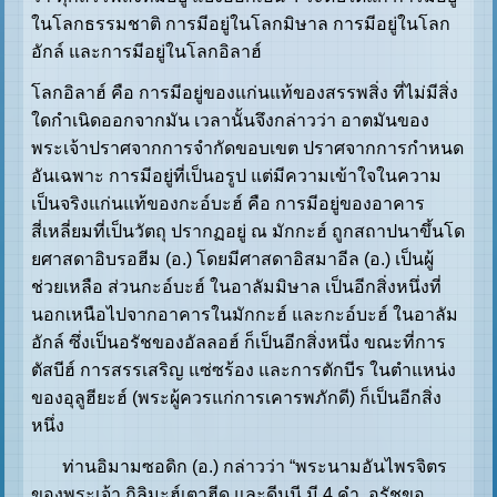
ในโลกธรรมชาติ การมีอยู่ในโลกมิษาล การมีอยู่ในโลก
อักล์ และการมีอยู่ในโลกอิลาฮ์
โลกอิลาฮ์ คือ การมีอยู่ของแก่นแท้ของสรรพสิ่ง ที่ไม่มีสิ่ง
ใดกำเนิดออกจากมัน เวลานั้นจึงกล่าวว่า อาตมันของ
พระเจ้าปราศจากการจำกัดขอบเขต ปราศจากการกำหนด
อันเฉพาะ การมีอยู่ที่เป็นอรูป แต่มีความเข้าใจในความ
เป็นจริงแก่นแท้ของกะอ์บะฮ์ คือ การมีอยู่ของอาคาร
สี่เหลี่ยมที่เป็นวัตถุ ปรากฏอยู่ ณ มักกะฮ์ ถูกสถาปนาขึ้นโด
ยศาสดาอิบรอฮีม (อ.) โดยมีศาสดาอิสมาอีล (อ.) เป็นผู้
ช่วยเหลือ ส่วนกะอ์บะฮ์ ในอาลัมมิษาล เป็นอีกสิ่งหนึ่งที่
นอกเหนือไปจากอาคารในมักกะฮ์ และกะอ์บะฮ์ ในอาลัม
อักล์ ซึ่งเป็นอรัชของอัลลอฮ์ ก็เป็นอีกสิ่งหนึ่ง ขณะที่การ
ตัสบีฮ์ การสรรเสริญ แซ่ซร้อง และการตักบีร ในตำแหน่ง
ของอุลูฮียะฮ์ (พระผู้ควรแก่การเคารพภักดี) ก็เป็นอีกสิ่ง
หนึ่ง
ท่านอิมามซอดิก (อ.) กล่าวว่า “พระนามอันไพรจิตร
ของพระเจ้า กิลิมะฮ์เตาฮีด และดีนนี มี 4 คำ, อรัชขอ