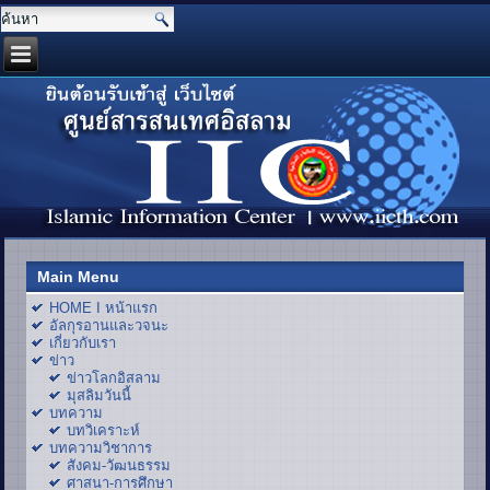
Main Menu
HOME I หน้าแรก
อัลกุรอานและวจนะ
เกี่ยวกับเรา
ข่าว
ข่าวโลกอิสลาม
มุสลิมวันนี้
บทความ
บทวิเคราะห์
บทความวิชาการ
สังคม-วัฒนธรรม
ศาสนา-การศึกษา