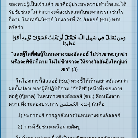
ของพระผู้เป็นเจ้าแล้ว เขาคือผู้ประสพความสำเร็จและได้
รับชัยชนะ ไม่ว่าเขาจะต้องประสพกับชะตากรรมเช่นไร
ก็ตาม ในบทอันนิซาอ์ โองการที่ 74 อัลลอฮ์ (ซบ.) ทรง
ตรัสว่า
وَمَن يُقَاتِلْ فِي سَبِيلِ اللّهِ فَيُقْتَلْ أَو يَغْلِبْ فَسَوْفَ نُؤْتِيهِ أَجْرًا
عَظِيمًا
“และผู้ใดที่ต่อสู้ในหนทางของอัลลอฮ์ ไม่ว่าเขาจะถูกฆ่า
หรือจะพิชิตก็ตาม ในไม่ช้าเราจะให้รางวัลอันยิ่งใหญ่แก่
เขา”
(3)
ในโองการนี้อัลลอฮ์ (ซบ.) ทรงชี้ให้เห็นอย่างชัดเจนว่า
ผลบั้นปลายของผู้ที่ปฏิบัติตาม “ตักลีฟ” (หน้าที่) ของการ
ต่อสู้ (ญิฮาด) ในหนทางของอัลลอฮ์ (ซบ.) คือหนึ่งจาก
ความดีงามสองประการ اِحدی الحُسنَیَين นั่นคือ
1) ชะฮาดะฮ์ การถูกสังหารในหนทางของอัลลอฮ์
2) การมีชัยชนะเหนือฝ่ายศัตรู