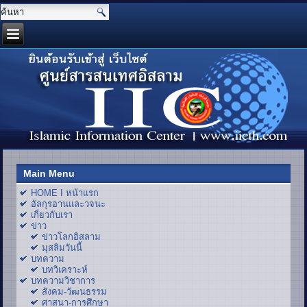
Main Menu
HOME I หน้าแรก
อัลกุรอานและวจนะ
เกี่ยวกับเรา
ข่าว
ข่าวโลกอิสลาม
มุสลิมวันนี้
บทความ
บทวิเคราะห์
บทความวิชาการ
สังคม-วัฒนธรรม
ศาสนา-การศึกษา