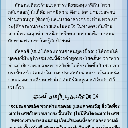
ลักษณะที่เลวร้ายประการหนึ่งของมุนาฟิกีน (พวก
กลับกลอก) นั่นก็คือ หากมีความดีงามใดๆ มาประสพกับ
ท่านศาสนทูต (ซ็อลฯ) และบรรดาสาวกของท่าน พวกเขา
จะรู้สึกกระวนกระวายและไม่พอใจ ในทางตรงกันข้าม
หากมีความทุกข์ยากหนึ่งๆ หรือความพ่ายแพ้มาประสพ
กับท่าน พวกเขาก็จะรู้สึกปีติยินดี
อัลลอฮ์ (ซบ.) ได้สอนท่านศาสนทูต (ซ็อลฯ) ให้ตอบโต้
บุคคลที่มีพฤติกรรมเช่นนี้ด้วยคำพูดประโยคสั้นๆ ว่า “พวก
ท่านกำลังรอคอยและคาดหวังสิ่งใดที่จะเกิดขึ้นกับพวกเรา
กระนั้นหรือ ไม่มีสิ่งใดจะมาประสพกับพวกเรา เว้นแต่หนึ่ง
จากสองความดีงามเท่านั้น” คัมภีร์อัลกุรอานได้กล่าวไว้
เช่นนี้ว่า
قُلْ هَلْ تَرَبَّصُونَ بِنا إِلاَّ إِحْدَى الْحُسْنَيَيْنِ
“จงประกาศเถิด พวกท่านรอคอย (และคาดหวัง) สิ่งใดที่จะ
มาประสพกับพวกเรากระนั้นหรือ (ไม่มีสิ่งใดจะมาประสพ
กับพวกเราอย่างแน่นอน) เว้นเสียแต่หนึ่งจากสองความดี
งามเท่านั้น (นั่นคือชัยชนะในการทำศึกหรือการเป็นชะฮีด