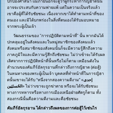
ปกป้องศาสนา แม้ภายนอกจะดูว่าผู้กระทำการญิฮาดนั้น
อาจจะประสบกับความพ่ายแพ้ แต่ในความเป็นจริงแล้ว
เขาคือผู้ที่ได้รับชัยชนะ เนื่องจากเขาได้ทำตามหน้าที่ของ
ตนเอง และมิได้บกพร่องในสิ่งที่ตนเองได้รับมอบหมาย
จากพระผู้เป็นเจ้า
วัฒนธรรมของ "การปฏิบัติตามหน้าที่" นั้น หากมันได้
ปกคลุมอยู่ในสังคมและในหมู่สมาชิกของสังคมแล้ว
สังคมหรือสมาชิกของสังคมนั้นก็จะมีความรู้สึกถึงความ
ภาคภูมิใจและมีความรู้สึกถึงชัยชนะ ไม่ว่าเข้าจะได้รับผล
เลิศจากการปฏิบัติหน้าที่นั้นหรือไม่ก็ตาม เหมือนดังใน
สำนวนของคัมภีร์อัลกุรอานที่กล่าวถึงการญิฮาด (ต่อสู้)
ในหนทางของพระผู้เป็นเจ้า บุคคลที่ทำหน้าที่ในการญิฮา
ดนั้นเขาจะได้รับ “หนึ่งจากสองความดีงาม” «
اِحدی
الحُسنَیَين
» ไม่ว่าเขาจะถูกฆ่าตาย หรือจะได้รับชัยชนะ
ทางการทหารหรือทางการเมืองเหนือฝ่ายศัตรูก็ตาม ทั้ง
สองกรณีนั้นคือความดีงามและคือชัยชนะ
คัมภีร์อัลกุรอาน ได้กล่าวถึงผลของการต่อสู้ไว้เช่นไร