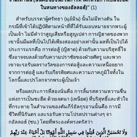
ในหนทางของอัลลอฮ์)”
(1)
สำหรับบรรดาผู้ศรัทธา (มุอ์มิน) นั้นไม่มีทางตัน ใน
กรณีที่เข้าได้ปฏิบัติตามหน้าที่ที่ได้รับมอบหมายจากพระผู้
เป็นเจ้า ไม่มีคำว่าสูญเสียหรือสูญเปล่า การญิฮาดของพวก
เขานั้นมีผลที่เป็นไปได้เพียงสองอย่างเท่านั้น ผลที่เป็นไปได้
ประการแรกคือ การต่อสู้ (ญิฮาด) ด้วยกับความบริสุทธิ์ใจ
ซึ่งอาจจบลงด้วยกับความปราชัยของฝ่ายศัตรู และพวก
เขาจะรอรับผลรางวัลของการต่อสู้และความเหนื่อยยาก
จากการต่อสู้ และรับเกียรติยศและความภาคภูมิใจทั้งใน
โลกนี้และปรโลกจากพระผู้เป็นเจ้า
หรือผลประการที่สองนั่นคือ การลิ้มรสความหวานชื่น
แห่งการเป็นชะฮีด ด้วยเจตนา (เหนียต) ที่บริสุทธิ์และหัวใจ
ที่กระหาย ในสำนวนของคัมภีร์อัลกุรอานนั้นคือ การมี
ชีวิตที่นิรันดร และรอรับความโปรดปรานต่างๆ จา
กอัลลอฮ์ (ซบ.) โดยที่พระองค์ทรงตรัสว่า
وَلَا تَحْسَبَنَّ الَّذِينَ قُتِلُوا فِي سَبِيلِ اللَّهِ أَمْوَاتًا بَلْ أَحْيَاءٌ عِنْدَ رَبِّهِمْ