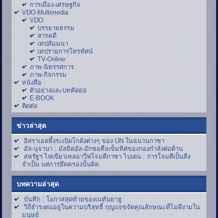
การเมือง-เศรษฐกิจ
VDO-Multimedia
VDO
บรรยายธรรม
สารคดี
เทปสัมมนา
เทปรายการโทรทัศน์
TV-Online
ภาพ-นิทรรศการ
ภาพ-กิจกรรม
หนังสือ
ตัวอย่างและบทคัดย่อ
E-BOOK
ติดต่อ
ข่าวล่าสุด
อิสราเอลทิ้งระเบิดโกดังต่างๆ ของ UN ในฉนวนกาซา
อัล-นุจาบา : มัสยิดอัล-อักซอคือเข็มทิศของกองกำลังต่อต้าน
สหรัฐฯ ไฟเขียวเทลอาวีฟโจมตีกาซา ไบเดน : การโจมตีเป็นสิ่ง
จำเป็น แต่การยึดครองนั้นผิด
บทความล่าสุด
บันทึก : โอกาสสุดท้ายของเนทันยาฮู
วิถีธำรงตนอยู่ในความบริสุทธิ์ กุญแจขจัดคุณลักษณะที่ไม่ดีงามใน
มนุษย์