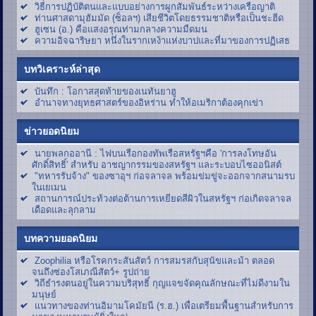
วิธีการปฏิบัติตนและแบบอย่างการผูกสัมพันธ์ระหว่างเครือญาติ
ท่านศาสดามุฮัมมัด (ซ็อลฯ) เสียชีวิตโดยธรรมชาติหรือเป็นชะฮีด
ฮูเซน (อ.) คือแสงอรุณท่ามกลางความมืดมน
ความอิจฉาริษยา หนึ่งในรากเหง้าแห่งบาปและที่มาของการปฏิเสธ
บทวิเคราะห์ล่าสุด
บันทึก : โอกาสสุดท้ายของเนทันยาฮู
อำนาจทางยุทธศาสตร์ของอิหร่าน ทำให้อเมริกาต้องคุกเข่า
ข่าวยอดนิยม
นายพลกออานี : ไฟบนเรือกองทัพเรือสหรัฐฯคือ 'การลงโทษอัน
ศักดิ์สิทธิ์' สำหรับ อาชญากรรมของสหรัฐฯ และระบอบไซออนิสต์
"ทหารรับจ้าง" ของซาอุฯ ก่อจลาจล พร้อมข่มขู่จะออกจากสนามรบ
ในเยเมน
สถานการณ์ประท้วงต่อต้านการเหยียดสีผิวในสหรัฐฯ ก่อเกิดจลาจล
เดือดและลุกลาม
บทความยอดนิยม
Zoophilia หรือโรคกระสันสัตว์ การสมรสกับสุนัขและม้า ตลอด
จนถึงซ่องโสเภณีสัตว์+ รูปถ่าย
วิถีธำรงตนอยู่ในความบริสุทธิ์ กุญแจขจัดคุณลักษณะที่ไม่ดีงามใน
มนุษย์
แนวทางของท่านอิมามโคมัยนี (ร.ฮ.) เพื่อเตรียมพื้นฐานสำหรับการ