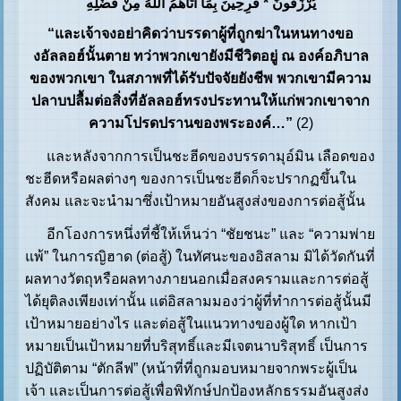
يُرْزَقُونَ * فَرِحِينَ بِمَا آتَاهُمُ اللَّهُ مِنْ فَضْلِهِ
“และเจ้าจงอย่าคิดว่าบรรดาผู้ที่ถูกฆ่าในหนทางขอ
งอัลลอฮ์นั้นตาย ทว่าพวกเขายังมีชีวิตอยู่ ณ องค์อภิบาล
ของพวกเขา ในสภาพที่ได้รับปัจจัยยังชีพ พวกเขามีความ
ปลาบปลื้มต่อสิ่งที่อัลลอฮ์ทรงประทานให้แก่พวกเขาจาก
ความโปรดปรานของพระองค์…”
(2)
และหลังจากการเป็นชะฮีดของบรรดามุอ์มิน เลือดของ
ชะฮีดหรือผลต่างๆ ของการเป็นชะฮีดก็จะปรากฏขึ้นใน
สังคม และจะนำมาซึ่งเป้าหมายอันสูงส่งของการต่อสู้นั้น
อีกโองการหนึ่งที่ชี้ให้เห็นว่า “ชัยชนะ” และ “ความพ่าย
แพ้” ในการญิฮาด (ต่อสู้) ในทัศนะของอิสลาม มิได้วัดกันที่
ผลทางวัตถุหรือผลทางภายนอกเมื่อสงครามและการต่อสู้
ได้ยุติลงเพียงเท่านั้น แต่อิสลามมองว่าผู้ที่ทำการต่อสู้นั้นมี
เป้าหมายอย่างไร และต่อสู้ในแนวทางของผู้ใด หากเป้า
หมายเป็นเป้าหมายที่บริสุทธิ์และมีเจตนาบริสุทธิ์ เป็นการ
ปฏิบัติตาม “ตักลีฟ” (หน้าที่ที่ถูกมอบหมายจากพระผู้เป็น
เจ้า และเป็นการต่อสู้เพื่อพิทักษ์ปกป้องหลักธรรมอันสูงส่ง