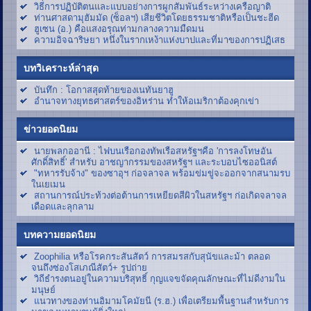
วิธีการปฏิบัติตนและแบบอย่างการผูกสัมพันธ์ระหว่างเครือญาติ
ท่านศาสดามุฮัมมัด (ซ็อลฯ) เสียชีวิตโดยธรรมชาติหรือเป็นชะฮีด
ฮูเซน (อ.) คือแสงอรุณท่ามกลางความมืดมน
ความอิจฉาริษยา หนึ่งในรากเหง้าแห่งบาปและที่มาของการปฏิเสธ
บทวิเคราะห์ล่าสุด
บันทึก : โอกาสสุดท้ายของเนทันยาฮู
อำนาจทางยุทธศาสตร์ของอิหร่าน ทำให้อเมริกาต้องคุกเข่า
ข่าวยอดนิยม
นายพลกออานี : ไฟบนเรือกองทัพเรือสหรัฐฯคือ 'การลงโทษอัน
ศักดิ์สิทธิ์' สำหรับ อาชญากรรมของสหรัฐฯ และระบอบไซออนิสต์
"ทหารรับจ้าง" ของซาอุฯ ก่อจลาจล พร้อมข่มขู่จะออกจากสนามรบ
ในเยเมน
สถานการณ์ประท้วงต่อต้านการเหยียดสีผิวในสหรัฐฯ ก่อเกิดจลาจล
เดือดและลุกลาม
บทความยอดนิยม
Zoophilia หรือโรคกระสันสัตว์ การสมรสกับสุนัขและม้า ตลอด
จนถึงซ่องโสเภณีสัตว์+ รูปถ่าย
วิถีธำรงตนอยู่ในความบริสุทธิ์ กุญแจขจัดคุณลักษณะที่ไม่ดีงามใน
มนุษย์
แนวทางของท่านอิมามโคมัยนี (ร.ฮ.) เพื่อเตรียมพื้นฐานสำหรับการ