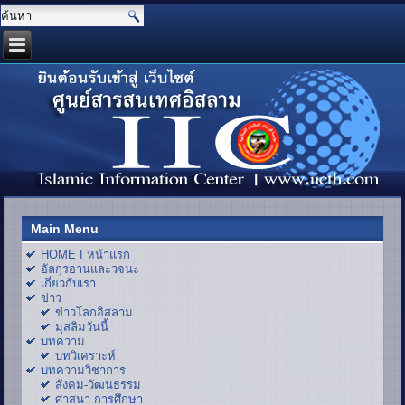
Main Menu
HOME I หน้าแรก
อัลกุรอานและวจนะ
เกี่ยวกับเรา
ข่าว
ข่าวโลกอิสลาม
มุสลิมวันนี้
บทความ
บทวิเคราะห์
บทความวิชาการ
สังคม-วัฒนธรรม
ศาสนา-การศึกษา