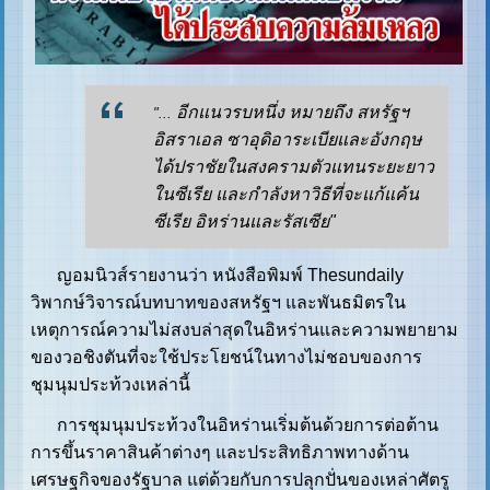
อีกแนวรบหนึ่ง หมายถึง สหรัฐฯ
"...
อิสราเอล ซาอุดิอาระเบียและอังกฤษ
ได้ปราชัยในสงครามตัวแทนระยะยาว
ในซีเรีย และกำลังหาวิธีที่จะแก้แค้น
ซีเรีย อิหร่านและรัสเซีย"
ญอมนิวส์รายงานว่า หนังสือพิมพ์ Thesundaily
วิพากษ์วิจารณ์บทบาทของสหรัฐฯ และพันธมิตรใน
เหตุการณ์ความไม่สงบล่าสุดในอิหร่านและความพยายาม
ของวอชิงตันที่จะใช้ประโยชน์ในทางไม่ชอบของการ
ชุมนุมประท้วงเหล่านี้
การชุมนุมประท้วงในอิหร่านเริ่มต้นด้วยการต่อต้าน
การขึ้นราคาสินค้าต่างๆ และประสิทธิภาพทางด้าน
เศรษฐกิจของรัฐบาล แต่ด้วยกับการปลุกปั่นของเหล่าศัตรู