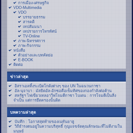
การเมือง-เศรษฐกิจ
VDO-Multimedia
VDO
บรรยายธรรม
สารคดี
เทปสัมมนา
เทปรายการโทรทัศน์
TV-Online
ภาพ-นิทรรศการ
ภาพ-กิจกรรม
หนังสือ
ตัวอย่างและบทคัดย่อ
E-BOOK
ติดต่อ
ข่าวล่าสุด
อิสราเอลทิ้งระเบิดโกดังต่างๆ ของ UN ในฉนวนกาซา
อัล-นุจาบา : มัสยิดอัล-อักซอคือเข็มทิศของกองกำลังต่อต้าน
สหรัฐฯ ไฟเขียวเทลอาวีฟโจมตีกาซา ไบเดน : การโจมตีเป็นสิ่ง
จำเป็น แต่การยึดครองนั้นผิด
บทความล่าสุด
บันทึก : โอกาสสุดท้ายของเนทันยาฮู
วิถีธำรงตนอยู่ในความบริสุทธิ์ กุญแจขจัดคุณลักษณะที่ไม่ดีงามใน
มนุษย์