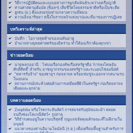
วิธีการปฏิบัติตนและแบบอย่างการผูกสัมพันธ์ระหว่างเครือญาติ
ท่านศาสดามุฮัมมัด (ซ็อลฯ) เสียชีวิตโดยธรรมชาติหรือเป็นชะฮีด
ฮูเซน (อ.) คือแสงอรุณท่ามกลางความมืดมน
ความอิจฉาริษยา หนึ่งในรากเหง้าแห่งบาปและที่มาของการปฏิเสธ
บทวิเคราะห์ล่าสุด
บันทึก : โอกาสสุดท้ายของเนทันยาฮู
อำนาจทางยุทธศาสตร์ของอิหร่าน ทำให้อเมริกาต้องคุกเข่า
ข่าวยอดนิยม
นายพลกออานี : ไฟบนเรือกองทัพเรือสหรัฐฯคือ 'การลงโทษอัน
ศักดิ์สิทธิ์' สำหรับ อาชญากรรมของสหรัฐฯ และระบอบไซออนิสต์
"ทหารรับจ้าง" ของซาอุฯ ก่อจลาจล พร้อมข่มขู่จะออกจากสนามรบ
ในเยเมน
สถานการณ์ประท้วงต่อต้านการเหยียดสีผิวในสหรัฐฯ ก่อเกิดจลาจล
เดือดและลุกลาม
บทความยอดนิยม
Zoophilia หรือโรคกระสันสัตว์ การสมรสกับสุนัขและม้า ตลอด
จนถึงซ่องโสเภณีสัตว์+ รูปถ่าย
วิถีธำรงตนอยู่ในความบริสุทธิ์ กุญแจขจัดคุณลักษณะที่ไม่ดีงามใน
มนุษย์
แนวทางของท่านอิมามโคมัยนี (ร.ฮ.) เพื่อเตรียมพื้นฐานสำหรับการ