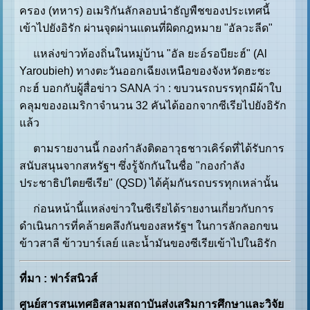
ครอง (ทหาร) อเมริกันลักลอบนำธัญพืชของประเทศนี้
เข้าไปยังอิรัก ผ่านจุดผ่านแดนที่ผิดกฎหมาย "อัลวะลีด"
แหล่งข่าวท้องถิ่นในหมู่บ้าน "อัล ยะอ์รอบียะฮ์" (Al
Yaroubieh) ทางตะวันออกเฉียงเหนือของจังหวัดฮะซะ
กะฮ์ บอกกับผู้สื่อข่าว SANA ว่า : ขบวนรถบรรทุกมีผ้าใบ
คลุมของอเมริกาจำนวน 32 คันได้ออกจากซีเรียไปยังอิรัก
แล้ว
ตามรายงานนี้ กองกำลังติดอาวุธชาวเคิร์ดที่ได้รับการ
สนับสนุนจากสหรัฐฯ ซึ่งรู้จักกันในชื่อ "กองกำลัง
ประชาธิปไตยซีเรีย" (QSD) ได้คุ้มกันรถบรรทุกเหล่านั้น
ก่อนหน้านี้แหล่งข่าวในซีเรียได้รายงานเกี่ยวกับการ
ดำเนินการที่คล้ายคลึงกันของสหรัฐฯ ในการลักลอกขน
ข้าวสาลี ข้าวบาร์เลย์ และน้ำมันของซีเรียเข้าไปในอิรัก
ที่มา : ฟาร์สนิวส์
ศูนย์สารสนเทศอิสลามสถาบันส่งเสริมการศึกษาและวิจัย