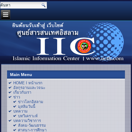
Main Menu
HOME I หน้าแรก
อัลกุรอานและวจนะ
เกี่ยวกับเรา
ข่าว
ข่าวโลกอิสลาม
มุสลิมวันนี้
บทความ
บทวิเคราะห์
บทความวิชาการ
สังคม-วัฒนธรรม
ศาสนา-การศึกษา