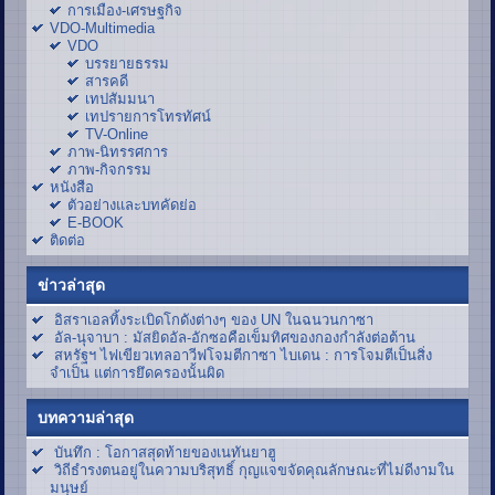
การเมือง-เศรษฐกิจ
VDO-Multimedia
VDO
บรรยายธรรม
สารคดี
เทปสัมมนา
เทปรายการโทรทัศน์
TV-Online
ภาพ-นิทรรศการ
ภาพ-กิจกรรม
หนังสือ
ตัวอย่างและบทคัดย่อ
E-BOOK
ติดต่อ
ข่าวล่าสุด
อิสราเอลทิ้งระเบิดโกดังต่างๆ ของ UN ในฉนวนกาซา
อัล-นุจาบา : มัสยิดอัล-อักซอคือเข็มทิศของกองกำลังต่อต้าน
สหรัฐฯ ไฟเขียวเทลอาวีฟโจมตีกาซา ไบเดน : การโจมตีเป็นสิ่ง
จำเป็น แต่การยึดครองนั้นผิด
บทความล่าสุด
บันทึก : โอกาสสุดท้ายของเนทันยาฮู
วิถีธำรงตนอยู่ในความบริสุทธิ์ กุญแจขจัดคุณลักษณะที่ไม่ดีงามใน
มนุษย์