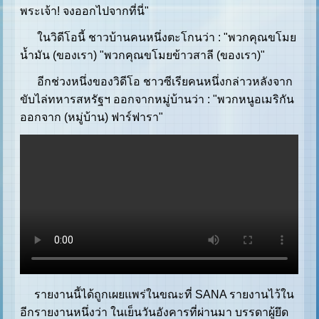
พระเจ้า! จงออกไปจากที่นี่"
ในวิดีโอนี้ ชาวบ้านคนหนึ่งตะโกนว่า : "พวกคุณขโมย
น้ำมัน (ของเรา) "พวกคุณขโมยข้าวสาลี (ของเรา)"
อีกช่วงหนึ่งของวิดีโอ ชาวซีเรียคนหนึ่งกล่าวหลังจาก
ขับไล่ทหารสหรัฐฯ ออกจากหมู่บ้านว่า : "พวกหนูอเมริกัน
ออกจาก (หมู่บ้าน) ฟาร์ฟารา"
รายงานนี้ได้ถูกเผยแพร่ในขณะที่ SANA รายงานไว้ใน
อีกรายงานหนึ่งว่า ในเย็นวันอังคารที่ผ่านมา บรรดาผู้ยึด