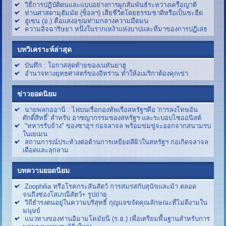
วิธีการปฏิบัติตนและแบบอย่างการผูกสัมพันธ์ระหว่างเครือญาติ
ท่านศาสดามุฮัมมัด (ซ็อลฯ) เสียชีวิตโดยธรรมชาติหรือเป็นชะฮีด
ฮูเซน (อ.) คือแสงอรุณท่ามกลางความมืดมน
ความอิจฉาริษยา หนึ่งในรากเหง้าแห่งบาปและที่มาของการปฏิเสธ
บทวิเคราะห์ล่าสุด
บันทึก : โอกาสสุดท้ายของเนทันยาฮู
อำนาจทางยุทธศาสตร์ของอิหร่าน ทำให้อเมริกาต้องคุกเข่า
ข่าวยอดนิยม
นายพลกออานี : ไฟบนเรือกองทัพเรือสหรัฐฯคือ 'การลงโทษอัน
ศักดิ์สิทธิ์' สำหรับ อาชญากรรมของสหรัฐฯ และระบอบไซออนิสต์
"ทหารรับจ้าง" ของซาอุฯ ก่อจลาจล พร้อมข่มขู่จะออกจากสนามรบ
ในเยเมน
สถานการณ์ประท้วงต่อต้านการเหยียดสีผิวในสหรัฐฯ ก่อเกิดจลาจล
เดือดและลุกลาม
บทความยอดนิยม
Zoophilia หรือโรคกระสันสัตว์ การสมรสกับสุนัขและม้า ตลอด
จนถึงซ่องโสเภณีสัตว์+ รูปถ่าย
วิถีธำรงตนอยู่ในความบริสุทธิ์ กุญแจขจัดคุณลักษณะที่ไม่ดีงามใน
มนุษย์
แนวทางของท่านอิมามโคมัยนี (ร.ฮ.) เพื่อเตรียมพื้นฐานสำหรับการ