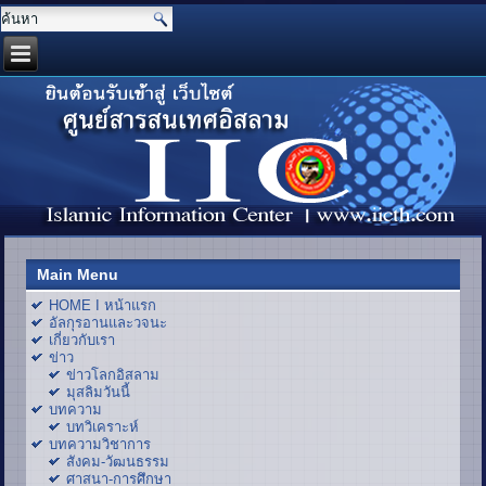
Main Menu
HOME I หน้าแรก
อัลกุรอานและวจนะ
เกี่ยวกับเรา
ข่าว
ข่าวโลกอิสลาม
มุสลิมวันนี้
บทความ
บทวิเคราะห์
บทความวิชาการ
สังคม-วัฒนธรรม
ศาสนา-การศึกษา