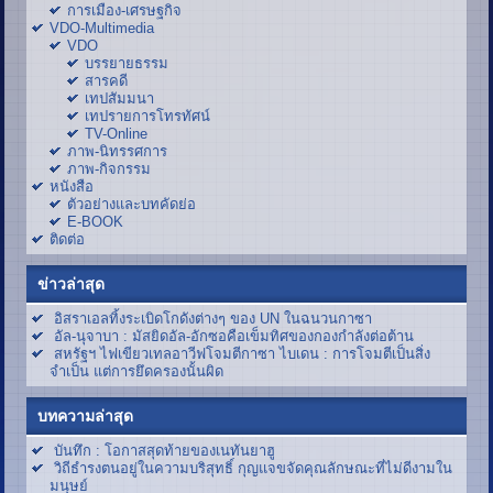
การเมือง-เศรษฐกิจ
VDO-Multimedia
VDO
บรรยายธรรม
สารคดี
เทปสัมมนา
เทปรายการโทรทัศน์
TV-Online
ภาพ-นิทรรศการ
ภาพ-กิจกรรม
หนังสือ
ตัวอย่างและบทคัดย่อ
E-BOOK
ติดต่อ
ข่าวล่าสุด
อิสราเอลทิ้งระเบิดโกดังต่างๆ ของ UN ในฉนวนกาซา
อัล-นุจาบา : มัสยิดอัล-อักซอคือเข็มทิศของกองกำลังต่อต้าน
สหรัฐฯ ไฟเขียวเทลอาวีฟโจมตีกาซา ไบเดน : การโจมตีเป็นสิ่ง
จำเป็น แต่การยึดครองนั้นผิด
บทความล่าสุด
บันทึก : โอกาสสุดท้ายของเนทันยาฮู
วิถีธำรงตนอยู่ในความบริสุทธิ์ กุญแจขจัดคุณลักษณะที่ไม่ดีงามใน
มนุษย์