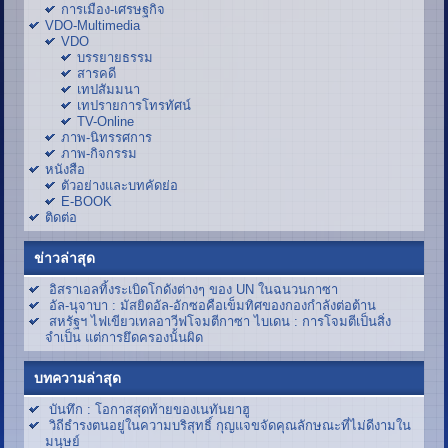
การเมือง-เศรษฐกิจ
VDO-Multimedia
VDO
บรรยายธรรม
สารคดี
เทปสัมมนา
เทปรายการโทรทัศน์
TV-Online
ภาพ-นิทรรศการ
ภาพ-กิจกรรม
หนังสือ
ตัวอย่างและบทคัดย่อ
E-BOOK
ติดต่อ
ข่าวล่าสุด
อิสราเอลทิ้งระเบิดโกดังต่างๆ ของ UN ในฉนวนกาซา
อัล-นุจาบา : มัสยิดอัล-อักซอคือเข็มทิศของกองกำลังต่อต้าน
สหรัฐฯ ไฟเขียวเทลอาวีฟโจมตีกาซา ไบเดน : การโจมตีเป็นสิ่ง
จำเป็น แต่การยึดครองนั้นผิด
บทความล่าสุด
บันทึก : โอกาสสุดท้ายของเนทันยาฮู
วิถีธำรงตนอยู่ในความบริสุทธิ์ กุญแจขจัดคุณลักษณะที่ไม่ดีงามใน
มนุษย์