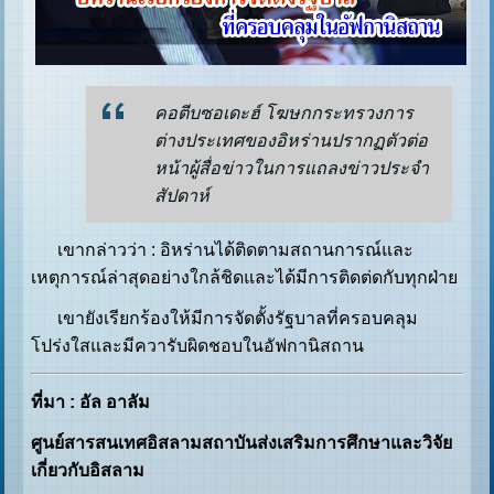
คอตีบซอเดะฮ์ โฆษกกระทรวงการ
ต่างประเทศของอิหร่านปรากฏตัวต่อ
หน้าผู้สื่อข่าวในการแถลงข่าวประจำ
สัปดาห์
เขากล่าวว่า : อิหร่านได้ติดตามสถานการณ์และ
เหตุการณ์ล่าสุดอย่างใกล้ชิดและได้มีการติดต่ดกับทุกฝ่าย
เขายังเรียกร้องให้มีการจัดตั้งรัฐบาลที่ครอบคลุม
โปร่งใสและมีควารับผิดชอบในอัฟกานิสถาน
ที่มา : อัล อาลัม
ศูนย์สารสนเทศอิสลามสถาบันส่งเสริมการศึกษาและวิจัย
เกี่ยวกับอิสลาม