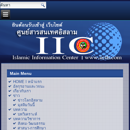
Main Menu
HOME I หน้าแรก
อัลกุรอานและวจนะ
เกี่ยวกับเรา
ข่าว
ข่าวโลกอิสลาม
มุสลิมวันนี้
บทความ
บทวิเคราะห์
บทความวิชาการ
สังคม-วัฒนธรรม
ศาสนา-การศึกษา