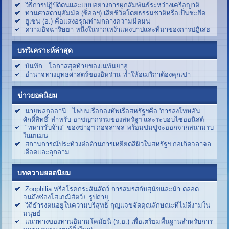
วิธีการปฏิบัติตนและแบบอย่างการผูกสัมพันธ์ระหว่างเครือญาติ
ท่านศาสดามุฮัมมัด (ซ็อลฯ) เสียชีวิตโดยธรรมชาติหรือเป็นชะฮีด
ฮูเซน (อ.) คือแสงอรุณท่ามกลางความมืดมน
ความอิจฉาริษยา หนึ่งในรากเหง้าแห่งบาปและที่มาของการปฏิเสธ
บทวิเคราะห์ล่าสุด
บันทึก : โอกาสสุดท้ายของเนทันยาฮู
อำนาจทางยุทธศาสตร์ของอิหร่าน ทำให้อเมริกาต้องคุกเข่า
ข่าวยอดนิยม
นายพลกออานี : ไฟบนเรือกองทัพเรือสหรัฐฯคือ 'การลงโทษอัน
ศักดิ์สิทธิ์' สำหรับ อาชญากรรมของสหรัฐฯ และระบอบไซออนิสต์
"ทหารรับจ้าง" ของซาอุฯ ก่อจลาจล พร้อมข่มขู่จะออกจากสนามรบ
ในเยเมน
สถานการณ์ประท้วงต่อต้านการเหยียดสีผิวในสหรัฐฯ ก่อเกิดจลาจล
เดือดและลุกลาม
บทความยอดนิยม
Zoophilia หรือโรคกระสันสัตว์ การสมรสกับสุนัขและม้า ตลอด
จนถึงซ่องโสเภณีสัตว์+ รูปถ่าย
วิถีธำรงตนอยู่ในความบริสุทธิ์ กุญแจขจัดคุณลักษณะที่ไม่ดีงามใน
มนุษย์
แนวทางของท่านอิมามโคมัยนี (ร.ฮ.) เพื่อเตรียมพื้นฐานสำหรับการ