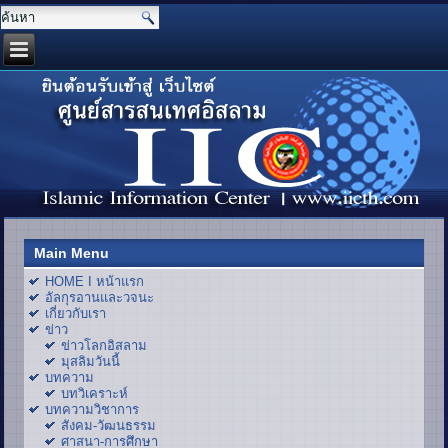
Main Menu
HOME I หน้าแรก
อัลกุรอานและวจนะ
เกี่ยวกับเรา
ข่าว
ข่าวโลกอิสลาม
มุสลิมวันนี้
บทความ
บทวิเคราะห์
บทความวิชาการ
สังคม-วัฒนธรรม
ศาสนา-การศึกษา