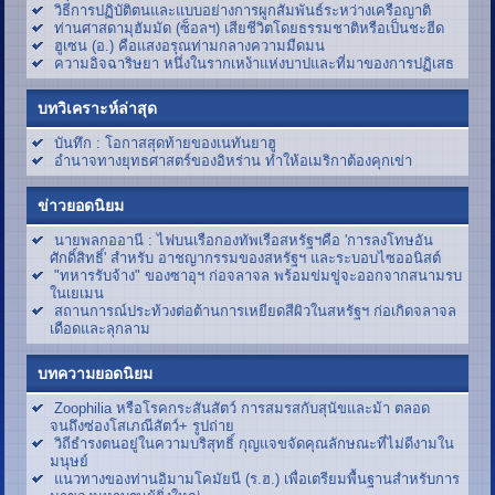
วิธีการปฏิบัติตนและแบบอย่างการผูกสัมพันธ์ระหว่างเครือญาติ
ท่านศาสดามุฮัมมัด (ซ็อลฯ) เสียชีวิตโดยธรรมชาติหรือเป็นชะฮีด
ฮูเซน (อ.) คือแสงอรุณท่ามกลางความมืดมน
ความอิจฉาริษยา หนึ่งในรากเหง้าแห่งบาปและที่มาของการปฏิเสธ
บทวิเคราะห์ล่าสุด
บันทึก : โอกาสสุดท้ายของเนทันยาฮู
อำนาจทางยุทธศาสตร์ของอิหร่าน ทำให้อเมริกาต้องคุกเข่า
ข่าวยอดนิยม
นายพลกออานี : ไฟบนเรือกองทัพเรือสหรัฐฯคือ 'การลงโทษอัน
ศักดิ์สิทธิ์' สำหรับ อาชญากรรมของสหรัฐฯ และระบอบไซออนิสต์
"ทหารรับจ้าง" ของซาอุฯ ก่อจลาจล พร้อมข่มขู่จะออกจากสนามรบ
ในเยเมน
สถานการณ์ประท้วงต่อต้านการเหยียดสีผิวในสหรัฐฯ ก่อเกิดจลาจล
เดือดและลุกลาม
บทความยอดนิยม
Zoophilia หรือโรคกระสันสัตว์ การสมรสกับสุนัขและม้า ตลอด
จนถึงซ่องโสเภณีสัตว์+ รูปถ่าย
วิถีธำรงตนอยู่ในความบริสุทธิ์ กุญแจขจัดคุณลักษณะที่ไม่ดีงามใน
มนุษย์
แนวทางของท่านอิมามโคมัยนี (ร.ฮ.) เพื่อเตรียมพื้นฐานสำหรับการ