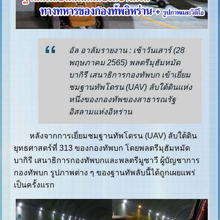
อัล อาลัมรายงาน : เช้าวันเสาร์ (28
พฤษภาคม 2565) พลตรีมุฮัมหมัด
บากิรี เสนาธิการกองทัพบก เข้าเยี่ยม
ชมฐานทัพโดรน (UAV) ลับใต้ดินแห่ง
หนึ่งของกองทัพของสาธารณรัฐ
อิสลามแห่งอิหร่าน
หลังจากการเยี่ยมชมฐานทัพโดรน (UAV) ลับใต้ดิน
ยุทธศาสตร์ที่ 313 ของกองทัพบก โดยพลตรีมุฮัมหมัด
บากิรี เสนาธิการกองทัพบกและพลตรีมูซาวี ผู้บัญชาการ
กองทัพบก รูปภาพต่าง ๆ ของฐานทัพลับนี้ได้ถูกเผยแพร่
เป็นครั้งแรก