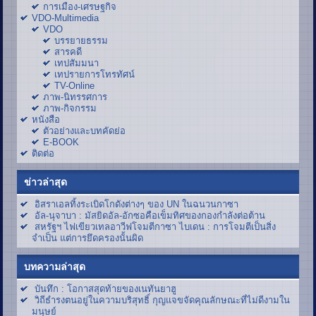
การเมือง-เศรษฐกิจ
VDO-Multimedia
VDO
บรรยายธรรม
สารคดี
เทปสัมมนา
เทปรายการโทรทัศน์
TV-Online
ภาพ-นิทรรศการ
ภาพ-กิจกรรม
หนังสือ
ตัวอย่างและบทคัดย่อ
E-BOOK
ติดต่อ
ข่าวล่าสุด
อิสราเอลทิ้งระเบิดโกดังต่างๆ ของ UN ในฉนวนกาซา
อัล-นุจาบา : มัสยิดอัล-อักซอคือเข็มทิศของกองกำลังต่อต้าน
สหรัฐฯ ไฟเขียวเทลอาวีฟโจมตีกาซา ไบเดน : การโจมตีเป็นสิ่ง
จำเป็น แต่การยึดครองนั้นผิด
บทความล่าสุด
บันทึก : โอกาสสุดท้ายของเนทันยาฮู
วิถีธำรงตนอยู่ในความบริสุทธิ์ กุญแจขจัดคุณลักษณะที่ไม่ดีงามใน
มนุษย์