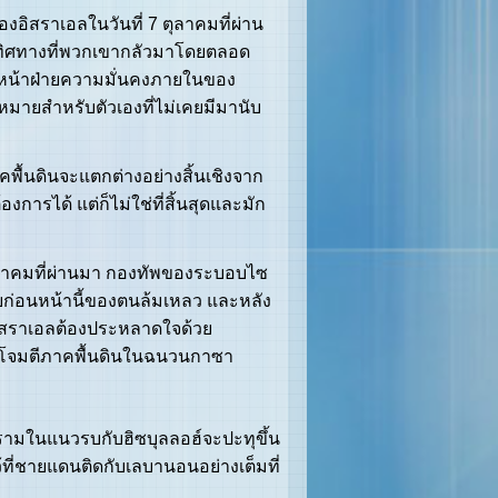
งอิสราเอลในวันที่ 7 ตุลาคมที่ผ่าน
นทิศทางที่พวกเขากลัวมาโดยตลอด
ัวหน้าฝ่ายความมั่นคงภายในของ
าหมายสำหรับตัวเองที่ไม่เคยมีมานับ
้นดินจะแตกต่างอย่างสิ้นเชิงจาก
รได้ แต่ก็ไม่ใช่ที่สิ้นสุดและมัก
 7 ตุลาคมที่ผ่านมา กองทัพของระบอบไซ
บายก่อนหน้านี้ของตนล้มเหลว และหลัง
อิสราเอลต้องประหลาดใจด้วย
ารโจมตีภาคพื้นดินในฉนวนกาซา
ครามในแนวรบกับฮิซบุลลอฮ์จะปะทุขึ้น
ี่ชายแดนติดกับเลบานอนอย่างเต็มที่