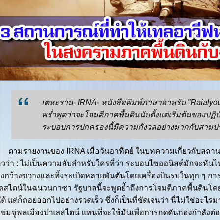
เตหะราน- IRNA- หนังสือพิมพ์ภาษาอาหรับ "Raialyou
พร่ำพูดว่าจะโจมตีภาคพื้นดินนับตั้งแต่เริ่มต้นของปฏิ
ระบอบการปกครองนี้มีความกังวลอย่างมากกับสามปร
รายงานของ IRNA เมื่อวันอาทิตย์ ในบทความเกี่ยวกับสถานก
าวว่า : ไม่เป็นความลับสำหรับใครที่ว่า ระบอบไซออนิสต์มักจะหัน
างกว้างขวางและทิ้งระเบิดหลายพันตันโดยเครื่องบินรบในทุก ๆ การ
ลสไตน์ในฉนวนกาซา รัฐบาลนี้จะพูดย้ำถึงการโจมตีภาคพื้นดินโ
ต้ แต่ก็ถอยออกไปอย่างรวดเร็ว ซึ่งก็เป็นที่ชัดเจนว่า นี่ไม่ใช่อะไรม
ข่มขู่พลเมืองปาเลสไตน์ แทนที่จะใช้มันเพื่อการกดดันกองกำลังต