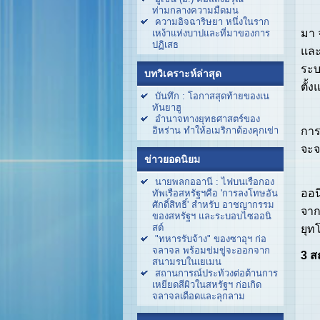
ท่ามกลางความมืดมน
สื่
ความอิจฉาริษยา หนึ่งในราก
มา 
เหง้าแห่งบาปและที่มาของการ
ปฏิเสธ
และ
ระบ
บทวิเคราะห์ล่าสุด
ตั้ง
บันทึก : โอกาสสุดท้ายของเน
ทันยาฮู
ตาม
อำนาจทางยุทธศาสตร์ของ
การ
อิหร่าน ทำให้อเมริกาต้องคุกเข่า
จะจ
ข่าวยอดนิยม
สื่
นายพลกออานี : ไฟบนเรือกอง
ออน
ทัพเรือสหรัฐฯคือ 'การลงโทษอัน
ศักดิ์สิทธิ์' สำหรับ อาชญากรรม
จาก
ของสหรัฐฯ และระบอบไซออนิ
สต์
ยุท
"ทหารรับจ้าง" ของซาอุฯ ก่อ
จลาจล พร้อมข่มขู่จะออกจาก
3 ส
สนามรบในเยเมน
สถานการณ์ประท้วงต่อต้านการ
เหยียดสีผิวในสหรัฐฯ ก่อเกิด
จลาจลเดือดและลุกลาม