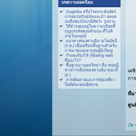
บทความยอดนิยม
Zoophilia หรือโรคกระสันสัตว์
การสมรสกับสุนัขและม้า ตลอด
จนถึงซ่องโสเภณีสัตว์+ รูปถ่าย
วิถีธำรงตนอยู่ในความบริสุทธิ์
กุญแจขจัดคุณลักษณะที่ไม่ดี
งามในมนุษย์
แนวทางของท่านอิมามโคมัยนี
(ร.ฮ.) เพื่อเตรียมพื้นฐานสำหรับ
การมาของมหาบุรุษผู้ยิ่งใหญ่
กำแพงร้องไห้ (Wailing wall)
คืออะไร?
"Ra
พื้นฐานมานุษยวิทยา คือ ทฤษฎี
ทางการเมืองของท่านอิมามอะลี
เผช
(อ.)
การ
การเดินทางและการท่องเที่ยว
ในทัศนะของอิสลาม
ที่ม
ศูน