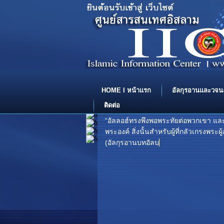
HOME I หน้าแรก
อัลกุรอานและวจน
ติดต่อ
“อัลลอฮ์ทรงพึงพอพระทัยต่อพวกเขา แล
พระองค์ สิ่งนั้นสำหรับผู้ที่กลัวเกรงพร
(อัลกุรอานบทอัลบัยยินะฮ์ โองการที่ 8) .