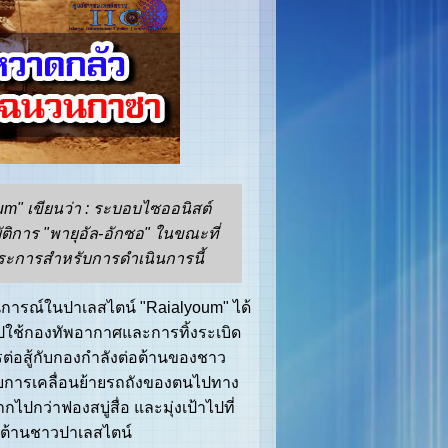
m" เขียนว่า : ระบอบไซออนิสต์
บัติการ "พายุอัล-อักซอ" ในขณะที่
ะการสำหรับการดำเนินการนี้
ารณ์ในปาเลสไตน์ "Raialyoum" ได้
ไปใช้กองทัพอากาศและการทิ้งระเบิด
ต่อสู้กับกองกำลังต่อต้านของชาว
ดยการเคลื่อนย้ายรถถังของตนไปทาง
ากไปกว่าฟองสบู่สื่อ และมุ่งเป้าไปที่
่อต้านชาวปาเลสไตน์