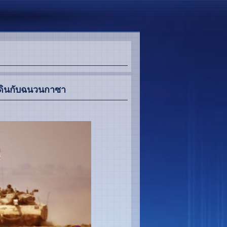
นดินกับฉนวนกาซา