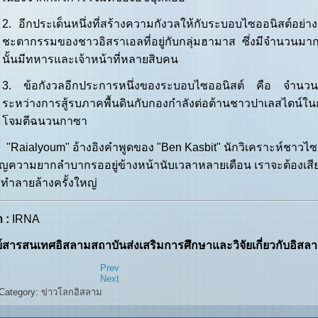
2. อีกประเด็นหนึ่งที่สร้างความกังวลให้กับระบอบไซออนิสต์อย
ชะตากรรมของชาวอิสราเอลที่อยู่กับกลุ่มฮามาส ซึ่งมีจำนวนมา
นั้นมีทหารและเจ้าหน้าที่หลายสิบคน
3. ข้อกังวลอีกประการหนึ่งของระบอบไซออนิสต์ คือ จำนวนผู้
ระหว่างการสู้รบภาคพื้นดินกับกองกำลังต่อต้านชาวปาเลสไตน์ใ
โจมตีฉนวนกาซา
ialyoum" อ้างอิงคำพูดของ "Ben Kasbit" นักวิเคราะห์ชาวไซออนิส
ิญความยากลำบากรออยู่ข้างหน้านับเวลาหลายเดือน เราจะต้องเสียค
ทำลายล้างครั้งใหญ่
า :
IRNA
ย์สารสนเทศอิสลามสถาบันส่งเสริมการศึกษาและวิจัยเกี่ยวกับอิสล
Prev
Next
Category:
ข่าวโลกอิสลาม