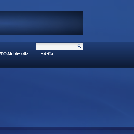
ท่าน I Peace Be Upon You
 name of Allah I بِسْــــــــــــــــــمِ اﷲِالرَّحْمَنِ اارَّحِيم
Assalamualaikum I اَلسَّلَامُ عَلَيْكُم
VDO-Multimedia
หนังสือ