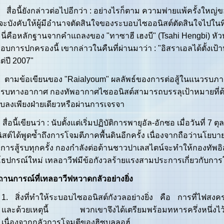
อนี้ยังกล่าวต่อไปอีกว่า : อย่างไรก็ตาม ความพ่ายแพ้ครั้งใหญ่ขอ
จะบังคับให้ผู้มีอำนาจตัดสินใจของระบอบไซออนิสต์ตัดสินใจไปใ
นี่คือหลักฐานจากคำแถลงของ "ทาซาฮี เฮงบี" (Tsahi Hengbi) ห
อบการปกครองนี้ เขากล่าวในคืนที่ผ่านมาว่า : "อิสราเอลได้ตั้งเป้
แต่ปี 2007"
ข้อเขียนของ "Raialyoum" ผลลัพธ์ของการต่อสู้ในแนวรบภาคพื
รบทางอากาศ กองทัพอากาศไซออนิสต์สามารถบรรลุเป้าหมายที่ต้องกา
บลงเพียงฝ่ายเดียวหรือผ่านการเจรจา
อนี้เขียนว่า : นับตั้งแต่เริ่มปฏิบัติการพายุอัล-อักซอ เมื่อวันที่
ิสต์ได้พูดซ้ำถึงการโจมตีภาคพื้นดินอีกครั้ง เนื่องจากถือว่านโย
การสู้รบทุกครั้ง กองกำลังต่อต้านชาวปาเลสไตน์จะทำให้กองทัพ
โธปกรณ์ใหม่ เทลอาวีฟมีข้อกังวลร้ายแรงสามประการเกี่ยวกับก
ถานการณ์ที่เทลอาวีฟหวาดกลัวอย่างยิ่ง
1. สิ่งที่ทำให้ระบอบไซออนิสต์กังวลอย่างยิ่ง คือ การที่ไฟสง
และด้วยเหตุนี้ พวกเขาจึงได้เตรียมพร้อมทหารครึ่งหนึ่งไว้ท
เนื่องจากกลัวการโจมตีของฮิซบุลลอฮ์