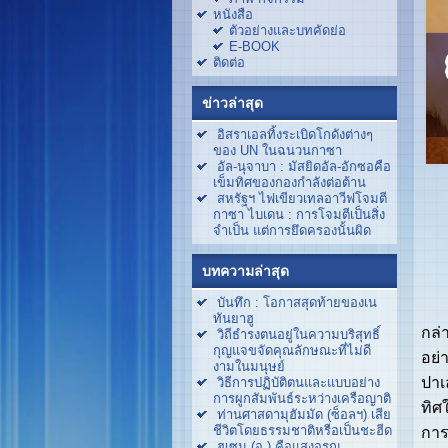
หนังสือ
ตัวอย่างและบทคัดย่อ
E-BOOK
ติดต่อ
ข่าวล่าสุด
อิสราเอลทิ้งระเบิดโกดังต่างๆ
ของ UN ในฉนวนกาซา
อัล-นุจาบา : มัสยิดอัล-อักซอคือ
เข็มทิศของกองกำลังต่อต้าน
สหรัฐฯ ไฟเขียวเทลอาวีฟโจมตี
กาซา ไบเดน : การโจมตีเป็นสิ่ง
จำเป็น แต่การยึดครองนั้นผิด
บทความล่าสุด
บันทึก : โอกาสสุดท้ายของเน
ตาม
ทันยาฮู
กล่
วิถีธำรงตนอยู่ในความบริสุทธิ์
กุญแจขจัดคุณลักษณะที่ไม่ดี
อย่
งามในมนุษย์
ปาเ
วิธีการปฏิบัติตนและแบบอย่าง
การผูกสัมพันธ์ระหว่างเครือญาติ
ทิศใ
ท่านศาสดามุฮัมมัด (ซ็อลฯ) เสีย
ชีวิตโดยธรรมชาติหรือเป็นชะฮีด
การ
ฮูเซน (อ.) คือแสงอรุณ