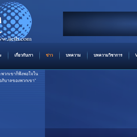
ขอความสันติ จงมีแด่
In the
ะ
เกี่ยวกับเรา
ข่าว
บทความ
บทความวิชาการ
ะพวกเขาก็พึงพอใจใน
ะผู้อภิบาลของพวกเขา”
..