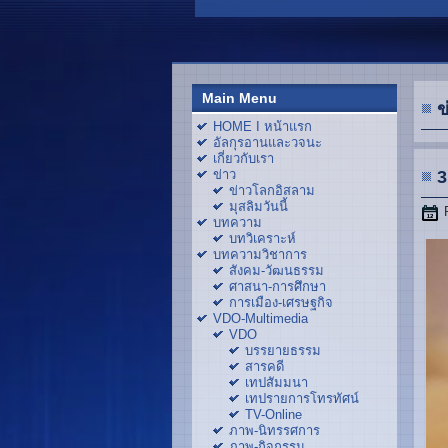
Main Menu
ข
HOME I หน้าแรก
อัลกุรอานและวจนะ
เกี่ยวกับเรา
ข่าว
3
ข่าวโลกอิสลาม
มุสลิมวันนี้
บทความ
บทวิเคราะห์
บทความวิชาการ
สังคม-วัฒนธรรม
ศาสนา-การศึกษา
การเมือง-เศรษฐกิจ
VDO-Multimedia
VDO
บรรยายธรรม
สารคดี
เทปสัมมนา
เทปรายการโทรทัศน์
TV-Online
ภาพ-นิทรรศการ
ภาพ-กิจกรรม