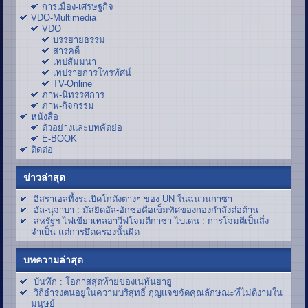
การเมือง-เศรษฐกิจ
VDO-Multimedia
VDO
บรรยายธรรม
สารคดี
เทปสัมมนา
เทปรายการโทรทัศน์
TV-Online
ภาพ-นิทรรศการ
ภาพ-กิจกรรม
หนังสือ
ตัวอย่างและบทคัดย่อ
E-BOOK
ติดต่อ
ข่าวล่าสุด
อิสราเอลทิ้งระเบิดโกดังต่างๆ ของ UN ในฉนวนกาซา
อัล-นุจาบา : มัสยิดอัล-อักซอคือเข็มทิศของกองกำลังต่อต้าน
สหรัฐฯ ไฟเขียวเทลอาวีฟโจมตีกาซา ไบเดน : การโจมตีเป็นสิ่ง
จำเป็น แต่การยึดครองนั้นผิด
บทความล่าสุด
บันทึก : โอกาสสุดท้ายของเนทันยาฮู
วิถีธำรงตนอยู่ในความบริสุทธิ์ กุญแจขจัดคุณลักษณะที่ไม่ดีงามใน
มนุษย์