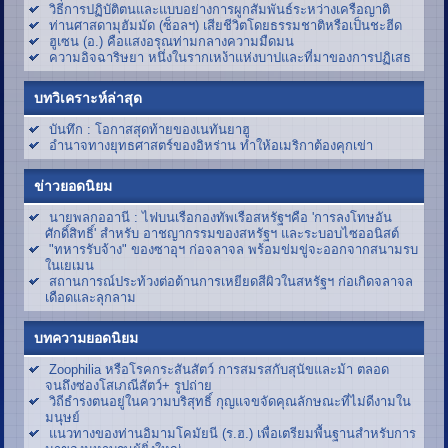
วิธีการปฏิบัติตนและแบบอย่างการผูกสัมพันธ์ระหว่างเครือญาติ
ท่านศาสดามุฮัมมัด (ซ็อลฯ) เสียชีวิตโดยธรรมชาติหรือเป็นชะฮีด
ฮูเซน (อ.) คือแสงอรุณท่ามกลางความมืดมน
ความอิจฉาริษยา หนึ่งในรากเหง้าแห่งบาปและที่มาของการปฏิเสธ
บทวิเคราะห์ล่าสุด
บันทึก : โอกาสสุดท้ายของเนทันยาฮู
อำนาจทางยุทธศาสตร์ของอิหร่าน ทำให้อเมริกาต้องคุกเข่า
ข่าวยอดนิยม
นายพลกออานี : ไฟบนเรือกองทัพเรือสหรัฐฯคือ 'การลงโทษอัน
ศักดิ์สิทธิ์' สำหรับ อาชญากรรมของสหรัฐฯ และระบอบไซออนิสต์
"ทหารรับจ้าง" ของซาอุฯ ก่อจลาจล พร้อมข่มขู่จะออกจากสนามรบ
ในเยเมน
สถานการณ์ประท้วงต่อต้านการเหยียดสีผิวในสหรัฐฯ ก่อเกิดจลาจล
เดือดและลุกลาม
บทความยอดนิยม
Zoophilia หรือโรคกระสันสัตว์ การสมรสกับสุนัขและม้า ตลอด
จนถึงซ่องโสเภณีสัตว์+ รูปถ่าย
วิถีธำรงตนอยู่ในความบริสุทธิ์ กุญแจขจัดคุณลักษณะที่ไม่ดีงามใน
มนุษย์
แนวทางของท่านอิมามโคมัยนี (ร.ฮ.) เพื่อเตรียมพื้นฐานสำหรับการ