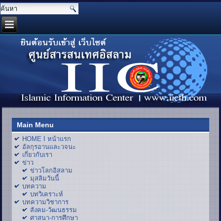
Main Menu
HOME I หน้าแรก
อัลกุรอานและวจนะ
เกี่ยวกับเรา
ข่าว
ข่าวโลกอิสลาม
มุสลิมวันนี้
บทความ
บทวิเคราะห์
บทความวิชาการ
สังคม-วัฒนธรรม
ศาสนา-การศึกษา