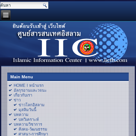
Main Menu
HOME I หน้าแรก
อัลกุรอานและวจนะ
เกี่ยวกับเรา
ข่าว
ข่าวโลกอิสลาม
มุสลิมวันนี้
บทความ
บทวิเคราะห์
บทความวิชาการ
สังคม-วัฒนธรรม
ศาสนา-การศึกษา