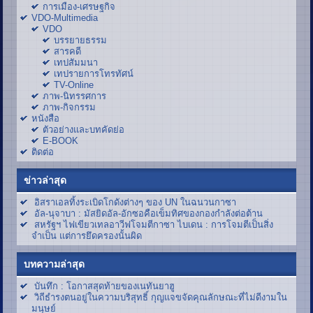
การเมือง-เศรษฐกิจ
VDO-Multimedia
VDO
บรรยายธรรม
สารคดี
เทปสัมมนา
เทปรายการโทรทัศน์
TV-Online
ภาพ-นิทรรศการ
ภาพ-กิจกรรม
หนังสือ
ตัวอย่างและบทคัดย่อ
E-BOOK
ติดต่อ
ข่าวล่าสุด
อิสราเอลทิ้งระเบิดโกดังต่างๆ ของ UN ในฉนวนกาซา
อัล-นุจาบา : มัสยิดอัล-อักซอคือเข็มทิศของกองกำลังต่อต้าน
สหรัฐฯ ไฟเขียวเทลอาวีฟโจมตีกาซา ไบเดน : การโจมตีเป็นสิ่ง
จำเป็น แต่การยึดครองนั้นผิด
บทความล่าสุด
บันทึก : โอกาสสุดท้ายของเนทันยาฮู
วิถีธำรงตนอยู่ในความบริสุทธิ์ กุญแจขจัดคุณลักษณะที่ไม่ดีงามใน
มนุษย์