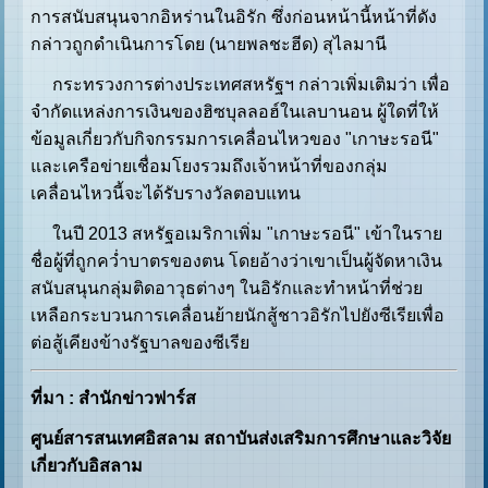
การสนับสนุนจากอิหร่านในอิรัก ซึ่งก่อนหน้านี้หน้าที่ดัง
กล่าวถูกดำเนินการโดย (นายพลชะฮีด) สุไลมานี
กระทรวงการต่างประเทศสหรัฐฯ กล่าวเพิ่มเติมว่า เพื่อ
จำกัดแหล่งการเงินของฮิซบุลลอฮ์ในเลบานอน ผู้ใดที่ให้
ข้อมูลเกี่ยวกับกิจกรรมการเคลื่อนไหวของ "เกาษะรอนี"
และเครือข่ายเชื่อมโยงรวมถึงเจ้าหน้าที่ของกลุ่ม
เคลื่อนไหวนี้จะได้รับรางวัลตอบแทน
ในปี 2013 สหรัฐอเมริกาเพิ่ม "เกาษะรอนี" เข้าในราย
ชื่อผู้ที่ถูกคว่ำบาตรของตน โดยอ้างว่าเขาเป็นผู้จัดหาเงิน
สนับสนุนกลุ่มติดอาวุธต่างๆ ในอิรักและทำหน้าที่ช่วย
เหลือกระบวนการเคลื่อนย้ายนักสู้ชาวอิรักไปยังซีเรียเพื่อ
ต่อสู้เคียงข้างรัฐบาลของซีเรีย
ที่มา : สำนักข่าวฟาร์ส
ศูนย์สารสนเทศอิสลาม สถาบันส่งเสริมการศึกษาและวิจัย
เกี่ยวกับอิสลาม