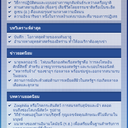
วิธีการปฏิบัติตนและแบบอย่างการผูกสัมพันธ์ระหว่างเครือญาติ
ท่านศาสดามุฮัมมัด (ซ็อลฯ) เสียชีวิตโดยธรรมชาติหรือเป็นชะฮีด
ฮูเซน (อ.) คือแสงอรุณท่ามกลางความมืดมน
ความอิจฉาริษยา หนึ่งในรากเหง้าแห่งบาปและที่มาของการปฏิเสธ
บทวิเคราะห์ล่าสุด
บันทึก : โอกาสสุดท้ายของเนทันยาฮู
อำนาจทางยุทธศาสตร์ของอิหร่าน ทำให้อเมริกาต้องคุกเข่า
ข่าวยอดนิยม
นายพลกออานี : ไฟบนเรือกองทัพเรือสหรัฐฯคือ 'การลงโทษอัน
ศักดิ์สิทธิ์' สำหรับ อาชญากรรมของสหรัฐฯ และระบอบไซออนิสต์
"ทหารรับจ้าง" ของซาอุฯ ก่อจลาจล พร้อมข่มขู่จะออกจากสนามรบ
ในเยเมน
สถานการณ์ประท้วงต่อต้านการเหยียดสีผิวในสหรัฐฯ ก่อเกิดจลาจล
เดือดและลุกลาม
บทความยอดนิยม
Zoophilia หรือโรคกระสันสัตว์ การสมรสกับสุนัขและม้า ตลอด
จนถึงซ่องโสเภณีสัตว์+ รูปถ่าย
วิถีธำรงตนอยู่ในความบริสุทธิ์ กุญแจขจัดคุณลักษณะที่ไม่ดีงามใน
มนุษย์
แนวทางของท่านอิมามโคมัยนี (ร.ฮ.) เพื่อเตรียมพื้นฐานสำหรับการ