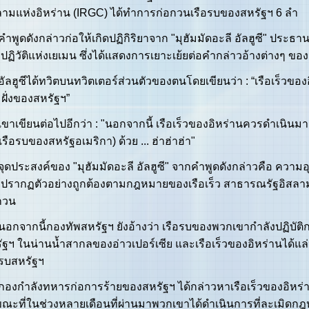
ลามแห่งอิหร่าน (IRGC) ได้ทำการก่อกวนเรือรบของสหรัฐฯ 6 ลำ
ูดดังกล่าวก่อให้เกิดปฏิกิริยาจาก "มุฮัมมัดอะลี อัลฮูซี" ประ
ปฏิวัติแห่งเยเมน ซึ่งได้แสดงการเยาะเย้ยต่อคำกล่าวอ้างต่างๆ ข
ฮูซีได้ทวิตบนทวิตเตอร์ส่วนตัวของตนโดยเขียนว่า : “เรือเร็วขอ
ฝั่งของสหรัฐฯ”
เขียนต่อไปอีกว่า : "นอกจากนี้ เรือเร็วของอิหร่านควรดำเนิน
เรือรบของสหรัฐอเมริกา) ด้วย ... ฮ่าฮ่าฮ่า"
ประสงค์ของ "มุฮัมมัดอะลี อัลฮูซี" จากคำพูดดังกล่าวคือ ความ
ปรากฏตัวอย่างถูกต้องตามกฎหมายของเรือเร็ว สาธารณรัฐอิสลามอิ
กวน
จากนี้กองทัพสหรัฐฯ ยังอ้างว่า เรือรบของพวกเขากำลังปฏิบัติ
ัฐฯ ในน่านน้ำสากลของอ่าวเปอร์เซีย และเรือเร็วของอิหร่านได้แ
อรบสหรัฐฯ
กำลังทหารก่อการร้ายของสหรัฐฯ ได้กล่าวหาเรือเร็วของอิหร่านว
ณะที่ในช่วงหลายเดือนที่ผ่านมาพวกเขาได้ดำเนินการที่ละเมิดก