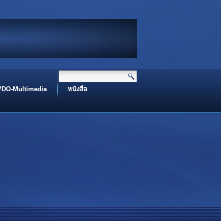
ท่าน I Peace Be Upon You
 name of Allah I بِسْــــــــــــــــــمِ اﷲِالرَّحْمَنِ اارَّحِيم
Assalamualaikum I اَلسَّلَامُ عَلَيْكُم
VDO-Multimedia
หนังสือ