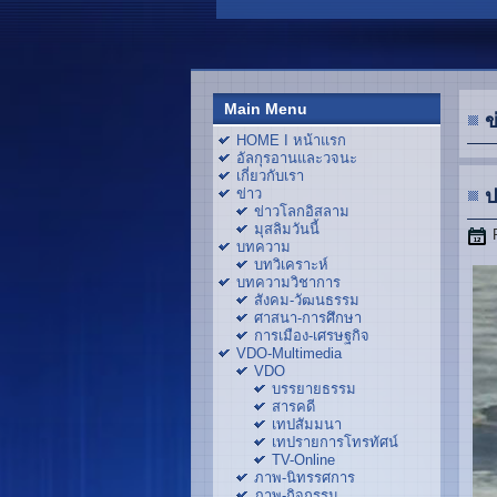
Main Menu
ข
HOME I หน้าแรก
อัลกุรอานและวจนะ
เกี่ยวกับเรา
ข่าว
ป
ข่าวโลกอิสลาม
มุสลิมวันนี้
บทความ
บทวิเคราะห์
บทความวิชาการ
สังคม-วัฒนธรรม
ศาสนา-การศึกษา
การเมือง-เศรษฐกิจ
VDO-Multimedia
VDO
บรรยายธรรม
สารคดี
เทปสัมมนา
เทปรายการโทรทัศน์
TV-Online
ภาพ-นิทรรศการ
ภาพ-กิจกรรม