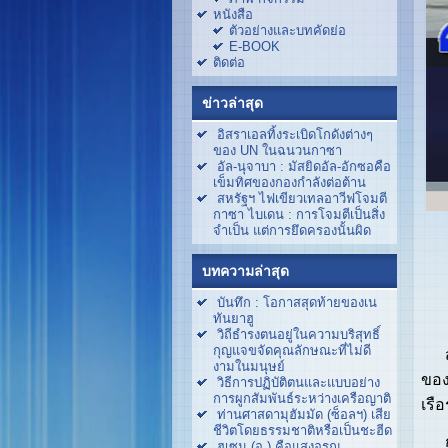
หนังสือ
ตัวอย่างและบทคัดย่อ
E-BOOK
ติดต่อ
ข่าวล่าสุด
อิสราเอลทิ้งระเบิดโกดังต่างๆ
ของ UN ในฉนวนกาซา
อัล-นุจาบา : มัสยิดอัล-อักซอคือ
เข็มทิศของกองกำลังต่อต้าน
สหรัฐฯ ไฟเขียวเทลอาวีฟโจมตี
กาซา ไบเดน : การโจมตีเป็นสิ่ง
จำเป็น แต่การยึดครองนั้นผิด
บทความล่าสุด
บันทึก : โอกาสสุดท้ายของเน
ทันยาฮู
วิถีธำรงตนอยู่ในความบริสุทธิ์
กุญแจขจัดคุณลักษณะที่ไม่ดี
สำน
งามในมนุษย์
ของ
วิธีการปฏิบัติตนและแบบอย่าง
การผูกสัมพันธ์ระหว่างเครือญาติ
เรื
ท่านศาสดามุฮัมมัด (ซ็อลฯ) เสีย
ชีวิตโดยธรรมชาติหรือเป็นชะฮีด
กอง
ฮูเซน (อ.) คือแสงอรุณ