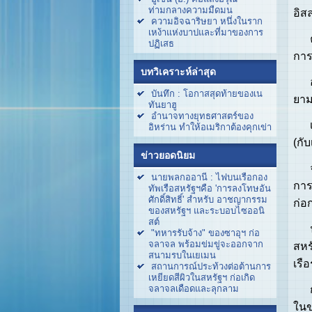
ท่ามกลางความมืดมน
อิส
ความอิจฉาริษยา หนึ่งในราก
เหง้าแห่งบาปและที่มาของการ
คำพ
ปฏิเสธ
การ
บทวิเคราะห์ล่าสุด
อัล
บันทึก : โอกาสสุดท้ายของเน
ยาม
ทันยาฮู
อำนาจทางยุทธศาสตร์ของ
เขา
อิหร่าน ทำให้อเมริกาต้องคุกเข่า
(กับ
ข่าวยอดนิยม
จุด
นายพลกออานี : ไฟบนเรือกอง
การ
ทัพเรือสหรัฐฯคือ 'การลงโทษอัน
ศักดิ์สิทธิ์' สำหรับ อาชญากรรม
ก่อ
ของสหรัฐฯ และระบอบไซออนิ
สต์
นอก
"ทหารรับจ้าง" ของซาอุฯ ก่อ
จลาจล พร้อมข่มขู่จะออกจาก
สหร
สนามรบในเยเมน
เรื
สถานการณ์ประท้วงต่อต้านการ
เหยียดสีผิวในสหรัฐฯ ก่อเกิด
กอง
จลาจลเดือดและลุกลาม
ในข