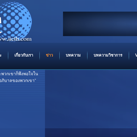
ขอความสันติ จงมีแด่
In the
ะ
เกี่ยวกับเรา
ข่าว
บทความ
บทความวิชาการ
ะพวกเขาก็พึงพอใจใน
ะผู้อภิบาลของพวกเขา”
..