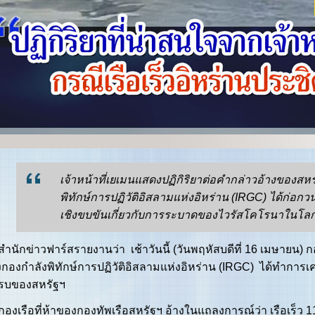
เจ้าหน้าที่เยเมนแสดงปฏิกิริยาต่อคำกล่าวอ้างของสหร
พิทักษ์การปฏิวัติอิสลามแห่งอิหร่าน (IRGC) ได้ก่อก
เชิงขบขันเกี่ยวกับการระบาดของไวรัสโคโรนาในโลก.
ักข่าวฟาร์สรายงานว่า เช้าวันนี้ (วันพฤหัสบดีที่ 16 เมษายน) กอง
กองกำลังพิทักษ์การปฏิวัติอิสลามแห่งอิหร่าน (IRGC) ได้ทำการเ
อรบของสหรัฐฯ
เรือที่ห้าของกองทัพเรือสหรัฐฯ อ้างในแถลงการณ์ว่า เรือเร็ว 11