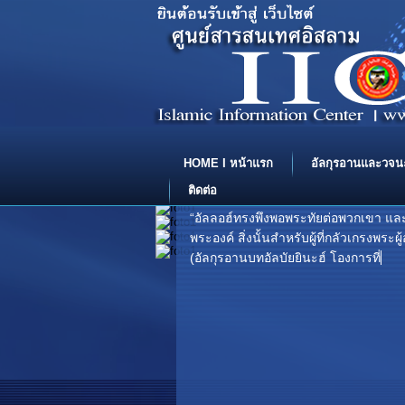
HOME I หน้าแรก
อัลกุรอานและวจน
ติดต่อ
“อัลลอฮ์ทรงพึงพอพระทัยต่อพวกเขา แล
พระองค์ สิ่งนั้นสำหรับผู้ที่กลัวเกรงพร
(อัลกุรอานบทอัลบัยยินะฮ์ โองการที่ 8) .