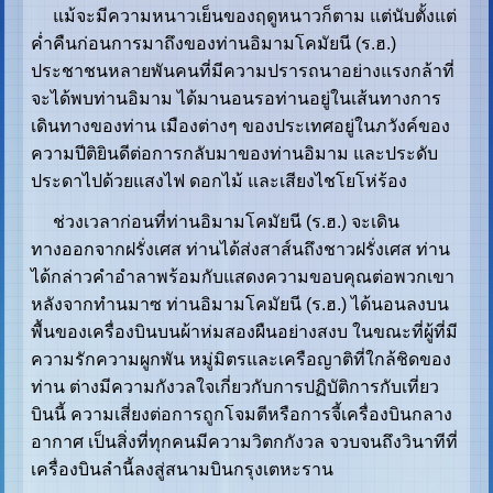
แม้จะมีความหนาวเย็นของฤดูหนาวก็ตาม แต่นับตั้งแต่
ค่ำคืนก่อนการมาถึงของท่านอิมามโคมัยนี (ร.ฮ.)
ประชาชนหลายพันคนที่มีความปรารถนาอย่างแรงกล้าที่
จะได้พบท่านอิมาม ได้มานอนรอท่านอยู่ในเส้นทางการ
เดินทางของท่าน เมืองต่างๆ ของประเทศอยู่ในภวังค์ของ
ความปีติยินดีต่อการกลับมาของท่านอิมาม และประดับ
ประดาไปด้วยแสงไฟ ดอกไม้ และเสียงไชโยโห่ร้อง
ช่วงเวลาก่อนที่ท่านอิมามโคมัยนี (ร.ฮ.) จะเดิน
ทางออกจากฝรั่งเศส ท่านได้ส่งสาส์นถึงชาวฝรั่งเศส ท่าน
ได้กล่าวคำอำลาพร้อมกับแสดงความขอบคุณต่อพวกเขา
หลังจากทำนมาซ ท่านอิมามโคมัยนี (ร.ฮ.) ได้นอนลงบน
พื้นของเครื่องบินบนผ้าห่มสองผืนอย่างสงบ ในขณะที่ผู้ที่มี
ความรักความผูกพัน หมู่มิตรและเครือญาติที่ใกล้ชิดของ
ท่าน ต่างมีความกังวลใจเกี่ยวกับการปฏิบัติการกับเที่ยว
บินนี้ ความเสี่ยงต่อการถูกโจมตีหรือการจี้เครื่องบินกลาง
อากาศ เป็นสิ่งที่ทุกคนมีความวิตกกังวล จวบจนถึงวินาทีที่
เครื่องบินลำนี้ลงสู่สนามบินกรุงเตหะราน