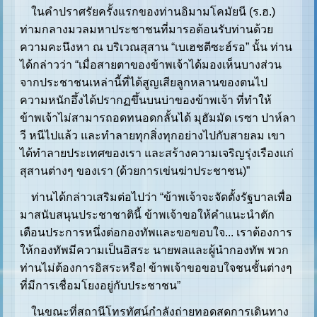
ในคำปราศรัยครั้งแรกของท่านอิมามโคมัยนี (ร.ฮ.)
ท่ามกลางมวลมหาประชาชนที่มารอต้อนรับท่านด้วย
ความคะนึงหา ณ บริเวณสุสาน “เบเฮชตีซะฮ์รอ” นั้น ท่าน
ได้กล่าวว่า “เมื่อสายตาของข้าพเจ้าได้มองเห็นบางส่วน
จากประชาชนเหล่านี้ที่ได้สูญเสียลูกหลานของตนไป
ความหนักอึ้งได้ปรากฏขึ้นบนบ่าของข้าพเจ้า ที่ทำให้
ข้าพเจ้าไม่สามารถอดทนอดกลั้นได้ มุฮัมมัด เรซา ปาห์ลา
วี หนีไปแล้ว และทำลายทุกสิ่งทุกอย่างไปกับสายลม เขา
ได้ทำลายประเทศของเรา และสร้างความเจริญรุ่งเรืองแก่
สุสานต่างๆ ของเรา (ด้วยการเข่นฆ่าประชาชน)”
ท่านได้กล่าวเสริมต่อไปว่า “ข้าพเจ้าจะจัดตั้งรัฐบาลเพื่อ
มาสนับสนุนประชาชาตินี้ ข้าพเจ้าขอให้คำแนะนำตัก
เตือนประการหนึ่งต่อกองทัพและขอขอบใจ... เราต้องการ
ให้กองทัพมีความเป็นอิสระ นายพลและผู้นำกองทัพ พวก
ท่านไม่ต้องการอิสระหรือ! ข้าพเจ้าขอขอบใจชนชั้นต่างๆ
ที่มีการเชื่อมโยงอยู่กับประชาชน”
ในขณะที่สถานีโทรทัศน์กำลังถ่ายทอดสดการเดินทาง