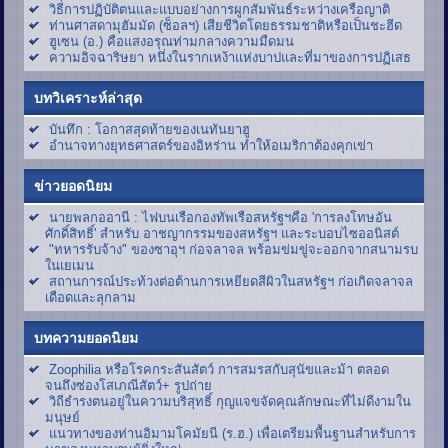
วิธีการปฏิบัติตนและแบบอย่างการผูกสัมพันธ์ระหว่างเครือญาติ
ท่านศาสดามุฮัมมัด (ซ็อลฯ) เสียชีวิตโดยธรรมชาติหรือเป็นชะฮีด
ฮูเซน (อ.) คือแสงอรุณท่ามกลางความมืดมน
ความอิจฉาริษยา หนึ่งในรากเหง้าแห่งบาปและที่มาของการปฏิเสธ
บทวิเคราะห์ล่าสุด
บันทึก : โอกาสสุดท้ายของเนทันยาฮู
อำนาจทางยุทธศาสตร์ของอิหร่าน ทำให้อเมริกาต้องคุกเข่า
ข่าวยอดนิยม
นายพลกออานี : ไฟบนเรือกองทัพเรือสหรัฐฯคือ 'การลงโทษอัน
ศักดิ์สิทธิ์' สำหรับ อาชญากรรมของสหรัฐฯ และระบอบไซออนิสต์
"ทหารรับจ้าง" ของซาอุฯ ก่อจลาจล พร้อมข่มขู่จะออกจากสนามรบ
ในเยเมน
สถานการณ์ประท้วงต่อต้านการเหยียดสีผิวในสหรัฐฯ ก่อเกิดจลาจล
เดือดและลุกลาม
บทความยอดนิยม
Zoophilia หรือโรคกระสันสัตว์ การสมรสกับสุนัขและม้า ตลอด
จนถึงซ่องโสเภณีสัตว์+ รูปถ่าย
วิถีธำรงตนอยู่ในความบริสุทธิ์ กุญแจขจัดคุณลักษณะที่ไม่ดีงามใน
มนุษย์
แนวทางของท่านอิมามโคมัยนี (ร.ฮ.) เพื่อเตรียมพื้นฐานสำหรับการ