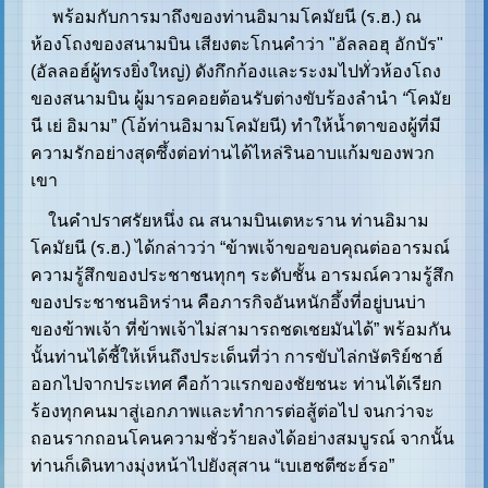
พร้อมกับการมาถึงของท่านอิมามโคมัยนี (ร.ฮ.) ณ
ห้องโถงของสนามบิน เสียงตะโกนคำว่า "อัลลอฮุ อักบัร"
(อัลลอฮ์ผู้ทรงยิ่งใหญ่) ดังกึกก้องและระงมไปทั่วห้องโถง
ของสนามบิน ผู้มารอคอยต้อนรับต่างขับร้องลำนำ
“
โคมัย
นี เย่ อิมาม” (โอ้ท่านอิมามโคมัยนี) ทำให้น้ำตาของผู้ที่มี
ความรักอย่างสุดซึ้งต่อท่านได้ไหล่รินอาบแก้มของพวก
เขา
ในคำปราศรัยหนึ่ง ณ สนามบินเตหะราน ท่านอิมาม
โคมัยนี (ร.ฮ.) ได้กล่าวว่า “ข้าพเจ้าขอขอบคุณต่ออารมณ์
ความรู้สึกของประชาชนทุกๆ ระดับชั้น อารมณ์ความรู้สึก
ของประชาชนอิหร่าน คือภารกิจอันหนักอึ้งที่อยู่บนบ่า
ของข้าพเจ้า ที่ข้าพเจ้าไม่สามารถชดเชยมันได้” พร้อมกัน
นั้นท่านได้ชี้ให้เห็นถึงประเด็นที่ว่า การขับไล่กษัตริย์ชาฮ์
ออกไปจากประเทศ คือก้าวแรกของชัยชนะ ท่านได้เรียก
ร้องทุกคนมาสู่เอกภาพและทำการต่อสู้ต่อไป จนกว่าจะ
ถอนรากถอนโคนความชั่วร้ายลงได้อย่างสมบูรณ์ จากนั้น
ท่านก็เดินทางมุ่งหน้าไปยังสุสาน “เบเฮชตีซะฮ์รอ”