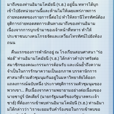
มาถึงของท่านอิมามโคมัยนี (ร.ฮ.) อยู่นั้น ทหารได้บุก
เข้าไปยังหน่วยงานนี้และห้ามไม่ให้เผยแพร่ภาพการ
ถ่ายทอดสดของรายการนี้ต่อไป ทำให้สถานีโทรทัศน์ต้อง
ยุติการถ่ายทอดสดการเดินทางมาถึงของท่านอิมาม
เนื่องจากการบุกเข้ามาของเจ้าหน้าที่ทหาร ทำให้
ประชาชนบางคนโกรธจัดและเหวี่ยงโทรทัศน์ไปยังท้อง
ถนน
คืนแรกของการพำนักอยู่ ณ โรงเรียนสอนศาสนา “ร่อ
ฟอฮ์” ท่านอิมามโคมัยนี (ร.ฮ.) ได้กล่าวคำปราศรัยต่อ
สมาชิกของคณะกรรมการต้อนรับ และเน้นย้ำถึงความ
จำเป็นในการรักษาความเป็นเอกภาพ บรรดานักการ
ศาสนาที่รวมตัวชุมนุมกันอยู่ในมหาวิทยาลัยได้ออก
แถลงการณ์ฉบับหนึ่ง ประกาศยุติการรวมตัวชุมนุมของ
พวกเขา... สืบเนื่องจากความพยายามอย่างต่อเนื่องของ
นายชาปูร์ บัคเตียร์ (นายกรัฐมนตรีของรัฐบาลพระเจ้า
ชาฮ์) ที่ต้องการเข้าพบท่านอิมามโคมัยนี (ร.ฮ.) ท่านอิมา
มได้กล่าวว่า “เราจะยอมรับคำร้องขอในการเข้าพบขอ