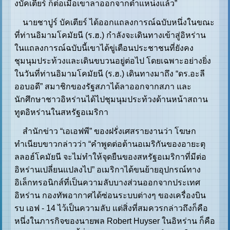
งบัคเตียร์ ก็ต่อเมื่อเขาลาออกจากตำแหน่งแล้ว”
นายชาปูร์ บัคเตียร์ ได้ออกแถลงการณ์ฉบับหนึ่งในขณะ
ที่ท่านอิมามโคมัยนี (ร.ฮ.) กำลังจะเดินทางเข้าสู่อิหร่าน
ในแถลงการณ์ฉบับนี้เขาได้ขู่เตือนประชาชนที่ยังคง
ชุมนุมประท้วงและเดินขบวนอยู่ต่อไป โดยเฉพาะอย่างยิ่ง
ในวันที่ท่านอิมามโคมัยนี (ร.ฮ.) เดินทางมาถึง “ดร.อะลี
ออบอดี” สมาชิกของรัฐสภาได้ลาออกจากสภา และ
นักศึกษาชาวอิหร่านได้ไปชุมนุมประท้วงด้านหน้าสถาน
ทูตอิหร่านในสหรัฐอเมริกา
สำนักข่าว “เอเอฟพี” ของฝรั่งเศสรายงานว่า โฆษก
ทำเนียบขาวกล่าวว่า “คำพูดต่อต้านอเมริกันของอายะตุ
ลลอฮ์โคมัยนี จะไม่ทำให้จุดยืนของสหรัฐอเมริกาที่มีต่อ
อิหร่านเปลี่ยนแปลงไป” อเมริกาได้ขนย้ายอุปกรณ์ทาง
อิเล็กทรอนิกส์ที่เป็นความลับบางส่วนออกจากประเทศ
อิหร่าน กองทัพอากาศได้ซ่อนระบบต่างๆ ของเครื่องบิน
รบ เอฟ - 14 ไว้เป็นความลับ แต่สิ่งที่สมควรกล่าวถึงก็คือ
หนึ่งในภารกิจของนายพล Robert Huyser ในอิหร่าน ก็คือ