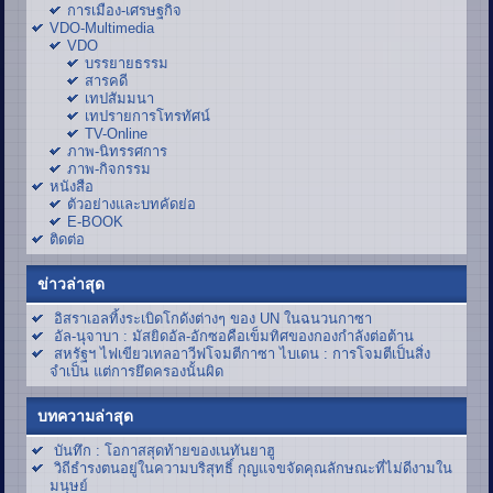
การเมือง-เศรษฐกิจ
VDO-Multimedia
VDO
บรรยายธรรม
สารคดี
เทปสัมมนา
เทปรายการโทรทัศน์
TV-Online
ภาพ-นิทรรศการ
ภาพ-กิจกรรม
หนังสือ
ตัวอย่างและบทคัดย่อ
E-BOOK
ติดต่อ
ข่าวล่าสุด
อิสราเอลทิ้งระเบิดโกดังต่างๆ ของ UN ในฉนวนกาซา
อัล-นุจาบา : มัสยิดอัล-อักซอคือเข็มทิศของกองกำลังต่อต้าน
สหรัฐฯ ไฟเขียวเทลอาวีฟโจมตีกาซา ไบเดน : การโจมตีเป็นสิ่ง
จำเป็น แต่การยึดครองนั้นผิด
บทความล่าสุด
บันทึก : โอกาสสุดท้ายของเนทันยาฮู
วิถีธำรงตนอยู่ในความบริสุทธิ์ กุญแจขจัดคุณลักษณะที่ไม่ดีงามใน
มนุษย์