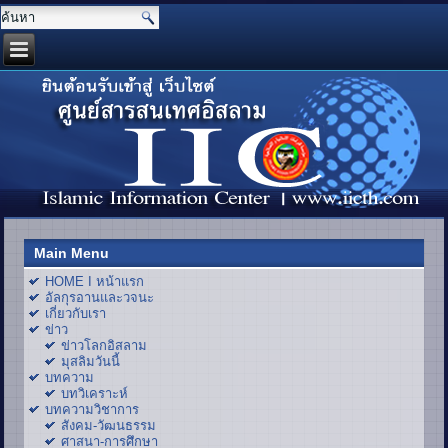
Main Menu
HOME I หน้าแรก
อัลกุรอานและวจนะ
เกี่ยวกับเรา
ข่าว
ข่าวโลกอิสลาม
มุสลิมวันนี้
บทความ
บทวิเคราะห์
บทความวิชาการ
สังคม-วัฒนธรรม
ศาสนา-การศึกษา