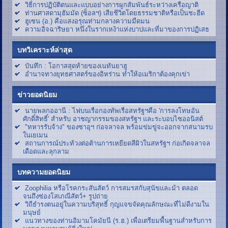
วิธีการปฏิบัติตนและแบบอย่างการผูกสัมพันธ์ระหว่างเครือญาติ
ท่านศาสดามุฮัมมัด (ซ็อลฯ) เสียชีวิตโดยธรรมชาติหรือเป็นชะฮีด
ฮูเซน (อ.) คือแสงอรุณท่ามกลางความมืดมน
ความอิจฉาริษยา หนึ่งในรากเหง้าแห่งบาปและที่มาของการปฏิเสธ
บทวิเคราะห์ล่าสุด
บันทึก : โอกาสสุดท้ายของเนทันยาฮู
อำนาจทางยุทธศาสตร์ของอิหร่าน ทำให้อเมริกาต้องคุกเข่า
ข่าวยอดนิยม
นายพลกออานี : ไฟบนเรือกองทัพเรือสหรัฐฯคือ 'การลงโทษอัน
ศักดิ์สิทธิ์' สำหรับ อาชญากรรมของสหรัฐฯ และระบอบไซออนิสต์
"ทหารรับจ้าง" ของซาอุฯ ก่อจลาจล พร้อมข่มขู่จะออกจากสนามรบ
ในเยเมน
สถานการณ์ประท้วงต่อต้านการเหยียดสีผิวในสหรัฐฯ ก่อเกิดจลาจล
เดือดและลุกลาม
บทความยอดนิยม
Zoophilia หรือโรคกระสันสัตว์ การสมรสกับสุนัขและม้า ตลอด
จนถึงซ่องโสเภณีสัตว์+ รูปถ่าย
วิถีธำรงตนอยู่ในความบริสุทธิ์ กุญแจขจัดคุณลักษณะที่ไม่ดีงามใน
มนุษย์
แนวทางของท่านอิมามโคมัยนี (ร.ฮ.) เพื่อเตรียมพื้นฐานสำหรับการ