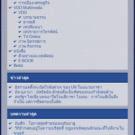
การเมือง-เศรษฐกิจ
VDO-Multimedia
VDO
บรรยายธรรม
สารคดี
เทปสัมมนา
เทปรายการโทรทัศน์
TV-Online
ภาพ-นิทรรศการ
ภาพ-กิจกรรม
หนังสือ
ตัวอย่างและบทคัดย่อ
E-BOOK
ติดต่อ
ข่าวล่าสุด
อิสราเอลทิ้งระเบิดโกดังต่างๆ ของ UN ในฉนวนกาซา
อัล-นุจาบา : มัสยิดอัล-อักซอคือเข็มทิศของกองกำลังต่อต้าน
สหรัฐฯ ไฟเขียวเทลอาวีฟโจมตีกาซา ไบเดน : การโจมตีเป็นสิ่ง
จำเป็น แต่การยึดครองนั้นผิด
บทความล่าสุด
บันทึก : โอกาสสุดท้ายของเนทันยาฮู
วิถีธำรงตนอยู่ในความบริสุทธิ์ กุญแจขจัดคุณลักษณะที่ไม่ดีงามใน
มนุษย์