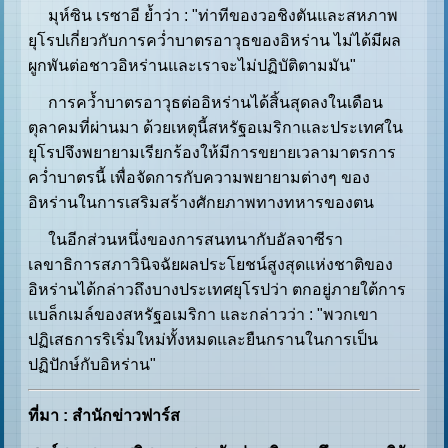
มุห์ซิน เรซาอี ย้ำว่า : "ท่าทีของวอชิงตันและสหภาพ
ยุโรปเกี่ยวกับการคว่ำบาตรอาวุธของอิหร่าน ไม่ได้มีผล
ผูกพันต่อชาวอิหร่านและเราจะไม่ปฏิบัติตามมัน"
การคว้ำบาตรอาวุธต่ออิหร่านได้สิ้นสุดลงในเดือน
ตุลาคมที่ผ่านมา ด้วยเหตุนี้สหรัฐอเมริกาและประเทศใน
ยุโรปจึงพยายามเรียกร้องให้มีการขยายเวลามาตรการ
คว่ำบาตรนี้ เพื่อจัดการกับความพยายามต่างๆ ของ
อิหร่านในการเสริมสร้างศักยภาพทางทหารของตน
ในอีกส่วนหนึ่งของการสนทนากับอัลจาซีรา
เลขาธิการสภาวินิจฉัยผลประโยชน์สูงสุดแห่งชาติของ
อิหร่านได้กล่าวถึงบางประเทศยุโรปว่า ตกอยู่ภายใต้การ
แบล็กเมล์ของสหรัฐอเมริกา และกล่าวว่า : "พวกเขา
ปฏิเสธการริเริ่มใหม่ทั้งหมดและยืนกรานในการเป็น
ปฏิปักษ์กับอิหร่าน"
ที่มา : สำนักข่าวฟาร์ส