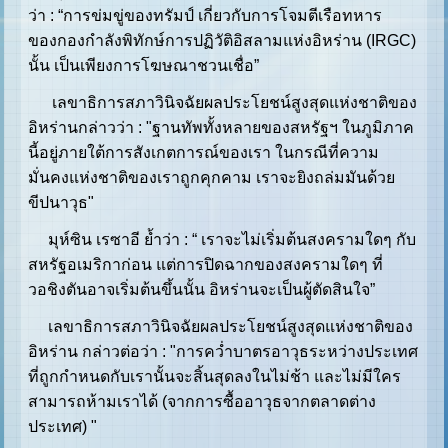
ว่า : “การข่มขู่ของทรัมป์ เกี่ยวกับการโจมตีเรือทหาร
ของกองกำลังพิทักษ์การปฏิวัติอิสลามแห่งอิหร่าน (IRGC)
นั้น เป็นเพียงการโฆษณาชวนเชื่อ”
เลขาธิการสภาวินิจฉัยผลประโยชน์สูงสุดแห่งชาติของ
อิหร่านกล่าวว่า : "ฐานทัพทั้งหลายของสหรัฐฯ ในภูมิภาค
นี้อยู่ภายใต้การสังเกตการณ์ของเรา ในกรณีที่ความ
มั่นคงแห่งชาติของเราถูกคุกคาม เราจะยิงถล่มมันด้วย
ขีปนาวุธ"
มุห์ซิน เรซาอี ย้ำว่า : “ เราจะไม่เริ่มต้นสงครามใดๆ กับ
สหรัฐอเมริกาก่อน แต่การปิดฉากของสงครามใดๆ ที่
วอชิงตันอาจเริ่มต้นขึ้นนั้น อิหร่านจะเป็นผู้ตัดสินใจ”
เลขาธิการสภาวินิจฉัยผลประโยชน์สูงสุดแห่งชาติของ
อิหร่าน กล่าวต่อว่า : "การคว่ำบาตรอาวุธระหว่างประเทศ
ที่ถูกกำหนดกับเรานั้นจะสิ้นสุดลงในไม่ช้า และไม่มีใคร
สามารถห้ามเราได้ (จากการซื้ออาวุธจากตลาดต่าง
ประเทศ) "