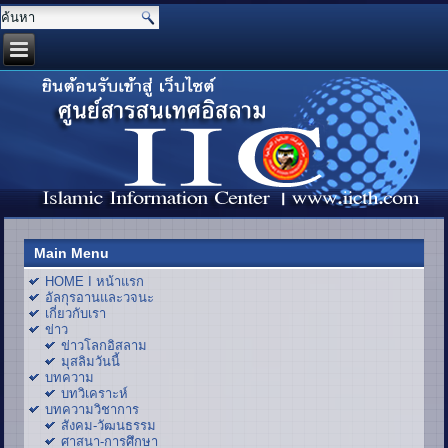
Main Menu
HOME I หน้าแรก
อัลกุรอานและวจนะ
เกี่ยวกับเรา
ข่าว
ข่าวโลกอิสลาม
มุสลิมวันนี้
บทความ
บทวิเคราะห์
บทความวิชาการ
สังคม-วัฒนธรรม
ศาสนา-การศึกษา