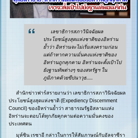
เลขาธิการสภาวินิจฉัยผล
ประโยชน์สูงสุดแห่งชาติของอิหร่าน
ย้ำว่า อิหร่านจะไม่เริ่มสงครามก่อน
แต่ถ้าหากความมั่นคงแห่งชาติของ
อิหร่านถูกคุกคาม อิหร่านจะตั้งเป้าไป
ยังฐานทัพต่างๆ ของสหรัฐฯ ใน
ภูมิภาคด้วยขีปนาวุธ.....
สำนักข่าวฟาร์สรายงานว่า เลขาธิการสภาวินิจฉัยผล
ประโยชน์สูงสุดแห่งชาติ (Expediency Discernment
Council) ของอิหร่านย้ำว่า สาธารณรัฐอิสลามแห่ง
อิหร่านจะตอบโต้ทุกภัยคุกคามต่อความมั่นคงของ
ประเทศตน
มุห์ซิน เรซาอี กล่าวในการให้สัมภาษณ์กับอัลจาซีรา