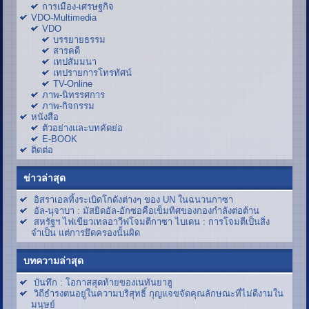
การเมือง-เศรษฐกิจ
VDO-Multimedia
VDO
บรรยายธรรม
สารคดี
เทปสัมมนา
เทปรายการโทรทัศน์
TV-Online
ภาพ-นิทรรศการ
ภาพ-กิจกรรม
หนังสือ
ตัวอย่างและบทคัดย่อ
E-BOOK
ติดต่อ
ข่าวล่าสุด
อิสราเอลทิ้งระเบิดโกดังต่างๆ ของ UN ในฉนวนกาซา
อัล-นุจาบา : มัสยิดอัล-อักซอคือเข็มทิศของกองกำลังต่อต้าน
สหรัฐฯ ไฟเขียวเทลอาวีฟโจมตีกาซา ไบเดน : การโจมตีเป็นสิ่ง
จำเป็น แต่การยึดครองนั้นผิด
บทความล่าสุด
บันทึก : โอกาสสุดท้ายของเนทันยาฮู
วิถีธำรงตนอยู่ในความบริสุทธิ์ กุญแจขจัดคุณลักษณะที่ไม่ดีงามใน
มนุษย์