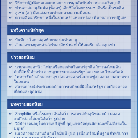
วิธีการปฏิบัติตนและแบบอย่างการผูกสัมพันธ์ระหว่างเครือญาติ
ท่านศาสดามุฮัมมัด (ซ็อลฯ) เสียชีวิตโดยธรรมชาติหรือเป็นชะฮีด
ฮูเซน (อ.) คือแสงอรุณท่ามกลางความมืดมน
ความอิจฉาริษยา หนึ่งในรากเหง้าแห่งบาปและที่มาของการปฏิเสธ
บทวิเคราะห์ล่าสุด
บันทึก : โอกาสสุดท้ายของเนทันยาฮู
อำนาจทางยุทธศาสตร์ของอิหร่าน ทำให้อเมริกาต้องคุกเข่า
ข่าวยอดนิยม
นายพลกออานี : ไฟบนเรือกองทัพเรือสหรัฐฯคือ 'การลงโทษอัน
ศักดิ์สิทธิ์' สำหรับ อาชญากรรมของสหรัฐฯ และระบอบไซออนิสต์
"ทหารรับจ้าง" ของซาอุฯ ก่อจลาจล พร้อมข่มขู่จะออกจากสนามรบ
ในเยเมน
สถานการณ์ประท้วงต่อต้านการเหยียดสีผิวในสหรัฐฯ ก่อเกิดจลาจล
เดือดและลุกลาม
บทความยอดนิยม
Zoophilia หรือโรคกระสันสัตว์ การสมรสกับสุนัขและม้า ตลอด
จนถึงซ่องโสเภณีสัตว์+ รูปถ่าย
วิถีธำรงตนอยู่ในความบริสุทธิ์ กุญแจขจัดคุณลักษณะที่ไม่ดีงามใน
มนุษย์
แนวทางของท่านอิมามโคมัยนี (ร.ฮ.) เพื่อเตรียมพื้นฐานสำหรับการ