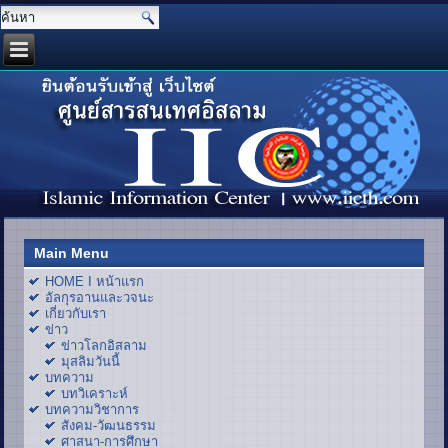
Main Menu
HOME I หน้าแรก
อัลกุรอานและวจนะ
เกี่ยวกับเรา
ข่าว
ข่าวโลกอิสลาม
มุสลิมวันนี้
บทความ
บทวิเคราะห์
บทความวิชาการ
สังคม-วัฒนธรรม
ศาสนา-การศึกษา